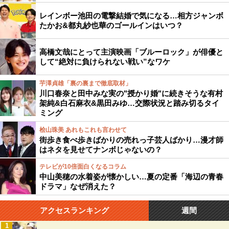
レインボー池田の電撃結婚で気になる…相方ジャンボ
たかお&都丸紗也華のゴールインはいつ？
高橋文哉にとって主演映画「ブルーロック」が俳優と
して“絶対に負けられない戦い”なワケ
芋澤貞雄「裏の裏まで徹底取材」
川口春奈と田中みな実の"授かり婚"に続きそうな有村
架純&白石麻衣&黒田みゆ…交際状況と踏み切るタイ
ミング
桧山珠美 あれもこれも言わせて
街歩き食べ歩きばかりの売れっ子芸人ばかり…漫才師
はネタを見せてナンボじゃないの？
テレビが10倍面白くなるコラム
中山美穂の水着姿が懐かしい…夏の定番「海辺の青春
ドラマ」なぜ消えた？
アクセスランキング
週間
1