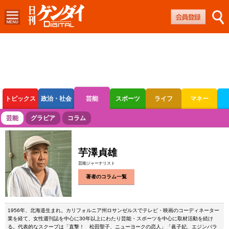
トピックス
政治・社会
芸能
スポーツ
ライフ
マネー
ボートレース
競輪
オートレース
芸能
グラビア
コラム
芋澤貞雄
芸能ジャーナリスト
著者のコラム一覧
1956年、北海道生まれ。カリフォルニア州ロサンゼルスでテレビ・映画のコーディネーター
業を経て、女性週刊誌を中心に30年以上にわたり芸能・スポーツを中心に取材活動を続け
る。代表的なスクープは「直撃！ 松田聖子、ニューヨークの恋人」「眞子妃、エジンバラ