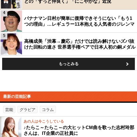
との「ずっと仲良く」「にこやかな」近況
4
バナナマン日村が簡単に復帰できそうにない「もう1
つの理由」…レギュラー11本抱える人気者のジレンマ
5
高橋成美「渋幕→慶応」だけでは読み解けないズバ抜
けた回転の速さ 世界選手権ペアで日本人初の銅メダル
もっとみる
最新の芸能記事
芸能
グラビア
コラム
あの人は今こうしている
♪たらこ～たらこ～の大ヒットCM曲を歌った志村玲那
さんは、IT企業の正社員に