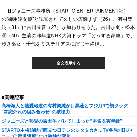
旧ジャニーズ事務所（STARTO ENTERTAINMENT社）
の“御用達女優”と認知されて久しい広瀬すず（26）、有村架
純（31）に古川琴音（27）が加わりそうだ。古川が嵐・松本
潤（40）主演の昨年度NHK大河ドラマ「どうする家康」で、
歩き巫女・千代をミステリアスに演じ一躍視…
全文表示する
■関連記事
髙橋海人と熱愛報道の有村架純が目黒蓮とフジ月9で初タッグ
"常識外れの組み合わせ"の破壊力
ジャニーズと熱愛の吉田羊 バレてしまった“本名＆実年齢”
STARTO本格始動で際立つ日テレのシタタカさ…TV各局×旧ジャ
ニーズ“蜜月濃度”には微妙な変化