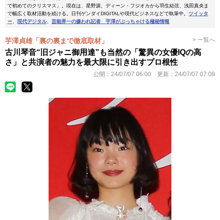
で初めてのクリスマス」。現在は、星野源、ディーン・フジオカから羽生結弦、浅田真央ま
で幅広く取材活動を続ける。日刊ゲンダイDIGITALや現代ビジネスなどで執筆中。
ツイッタ
ー
、
現代デジタル
、
芸能界一の嫌われ記者 芋澤がぶっちゃける極秘情報
> 一覧へ
芋澤貞雄「裏の裏まで徹底取材」
古川琴音“旧ジャニ御用達”も当然の「驚異の女優IQの高
さ」と共演者の魅力を最大限に引き出すプロ根性
公開：
24/07/07 06:00
更新：
24/07/07 07:08