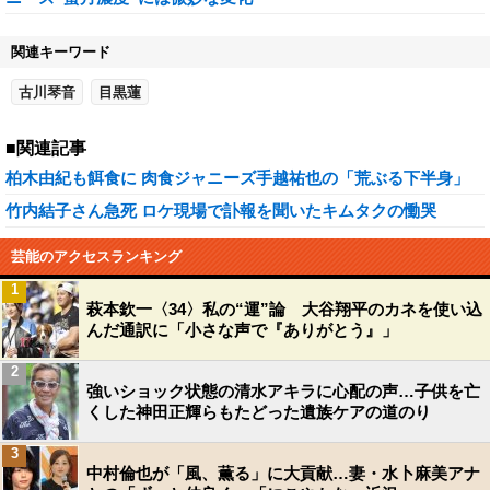
関連キーワード
古川琴音
目黒蓮
■関連記事
柏木由紀も餌食に 肉食ジャニーズ手越祐也の「荒ぶる下半身」
竹内結子さん急死 ロケ現場で訃報を聞いたキムタクの慟哭
芸能のアクセスランキング
1
萩本欽一〈34〉私の“運”論 大谷翔平のカネを使い込
んだ通訳に「小さな声で『ありがとう』」
2
強いショック状態の清水アキラに心配の声…子供を亡
くした神田正輝らもたどった遺族ケアの道のり
3
中村倫也が「風、薫る」に大貢献…妻・水卜麻美アナ