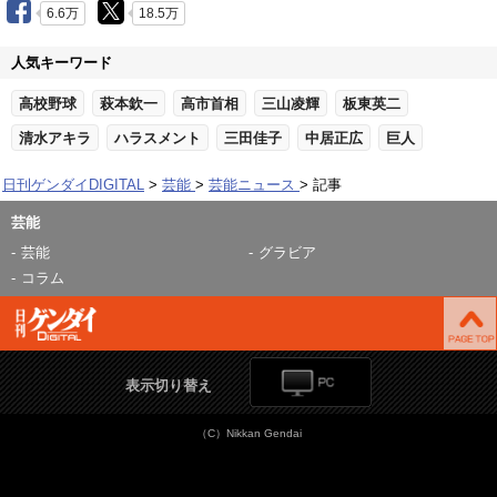
6.6万
18.5万
人気キーワード
高校野球
萩本欽一
高市首相
三山凌輝
板東英二
清水アキラ
ハラスメント
三田佳子
中居正広
巨人
日刊ゲンダイDIGITAL
芸能
芸能ニュース
記事
芸能
芸能
グラビア
コラム
表示切り替え
（C）Nikkan Gendai