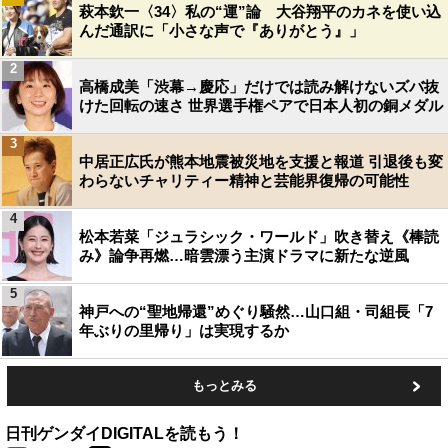
萩本欽一〈34〉私の“運”論 大谷翔平のカネを使い込
んだ通訳に「小さな声で『ありがとう』」
2
高橋成美「渋幕→慶応」だけでは読み解けないズバ抜
けた回転の速さ 世界選手権ペアで日本人初の銅メダル
3
中居正広氏が熊本地震被災地を支援と報道 引退後も変
わらないチャリティー精神と芸能界復帰の可能性
4
松本若菜「ジュラシック・ワールド」吹き替え《棒読
み》論争再燃…暗雲漂う主演ドラマに新たな逆風
5
神戸への“聖地帰還”めぐり騒然…山口組・司組長「7
年ぶりの里帰り」は実現するか
もっとみる
日刊ゲンダイDIGITALを読もう！