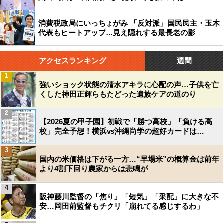
消費税政局にいっちょがみ 「反対派」国民民主・玉木
代表もヒートアップ…見え隠れする最長老の影
アクセスランキング
週間
1
強いショック状態の清水アキラに心配の声…子供を亡
くした神田正輝らもたどった遺族ケアの道のり
2
【2026夏の甲子園】初戦で「勝つ高校」「負ける高
校」完全予想！横浜vs沖縄尚学の超好カードは…
3
国内の米価格は下がる一方…“早場米”の概算金は前年
より4割下回り農家からは悲鳴が
4
阪神藤川監督の「焦り」「短気」「采配」に大きな不
安…岡田前監督もチクリ「崩れてる感じするわ」