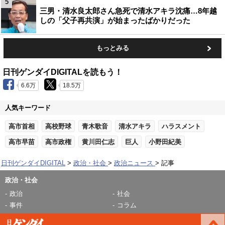
5
三男・清水良太郎さん急死で清水アキラ沈痛…8年越
しの「父子再共演」が始まったばかりだった
もっとみる
日刊ゲンダイDIGITALを読もう！
6.6万
18.5万
人気キーワード
高市首相
高校野球
青木歌音
清水アキラ
ハラスメント
高市早苗
高市政権
黄川田仁志
巨人
小野田紀美
日刊ゲンダイDIGITAL
政治・社会
政治ニュース
記事
政治・社会
政治
社会
事件
コラム