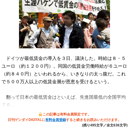
ドイツが最低賃金の導入を３日、議決した。時給は８・５
ユーロ （約１２００円）。同国の低賃金労働時給が６ユーロ
（約８４０円）といわれるから、いきなりの太っ腹だ。これ
で５００万人以上の低賃金層が恩恵を受けるという。
翻って日本の最低賃金はといえば、先進国最低の全国平均
７６…
この記事は有料会員限定です。
日刊ゲンダイDIGITALに
有料会員登録
すると続きをお読みいただけます。
(残り495文字／全文636文字)