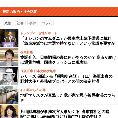
最新の政治・社会記事
政治
社会
事件
コラム
トランプ2.0 現地リポート
「ミシガンのマムダニ」が民主党上院予備選に勝利
「急進左派では本選で勝てない」という常識を覆すか
巻頭特集
協調介入、日銀恫喝の裏に何があるのか？ 高市が続け
ば通貨危機、国債クラッシュに現実味
保阪正康 日本史縦横無尽
シリーズ 保阪メモ「昭和史余話」（11）海軍出身の
野村大使と外務省プロパーとの間の決定的溝
右の耳から左の耳
地経学リスクが直撃した我が家で思う被災生活のつら
さ
片山財務相が事務次官人事めぐる“高市首相との暗
闘”に勝利…表面的には“従順”でも腹の中は？