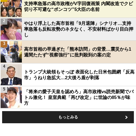
支持率急落の高市政権がV字回復画策 内閣改造でクビ
切り不可避な“ポンコツ”5大臣の名前
2
やはり浮上した高市首相「9月退陣」シナリオ…支持
率急落も反転攻勢のネタなく、不安材料ばかり目白押
し
3
高市首相の早過ぎた「熊本訪問」の背景…震災から1
週間たたず“視察強行”に批判殺到の案の定
4
トランプ大統領もそっぽ 表面化した日米包囲網「反高
市」うねり急拡大…2大後ろ盾が剥落
5
「将来の愛子天皇を認めろ」高市政権vs読売新聞でバ
トル激化！ 皇室典範「再び改定」に世論の85％が味
方
もっとみる