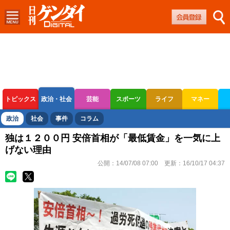
トピックス
政治・社会
芸能
スポーツ
ライフ
マネー
ボートレース
競輪
オートレース
政治
社会
事件
コラム
独は１２００円 安倍首相が「最低賃金」を一気に上
げない理由
公開：
14/07/08 07:00
更新：
16/10/17 04:37