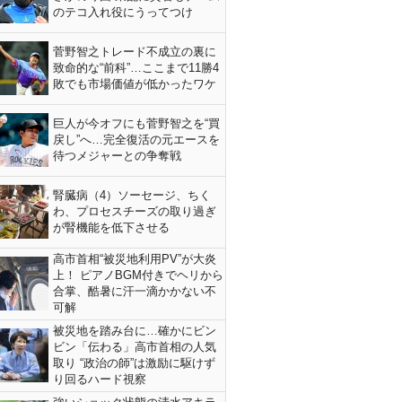
のテコ入れ役にうってつけ
菅野智之トレード不成立の裏に
致命的な“前科”…ここまで11勝4
敗でも市場価値が低かったワケ
巨人が今オフにも菅野智之を“買
戻し”へ…完全復活の元エースを
待つメジャーとの争奪戦
腎臓病（4）ソーセージ、ちく
わ、プロセスチーズの取り過ぎ
が腎機能を低下させる
高市首相“被災地利用PV”が大炎
上！ ピアノBGM付きでヘリから
合掌、酷暑に汗一滴かかない不
可解
被災地を踏み台に…確かにビン
ビン「伝わる」高市首相の人気
取り “政治の師”は激励に駆けず
り回るハード視察