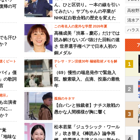
ん、ひと区切り。一本の線を引い
復帰の可
高校野
てみたい」サブちゃんの卒業が
NHK紅白歌合戦の歴史を変えた
清水ア
この有名人の意外な学歴 2026年夏
ハラス
高橋成美「渋幕→慶応」だけでは
でも汗ひ
読み解けないズバ抜けた回転の速
か？
さ 世界選手権ペアで日本人初の
銅メダル
聴くビート
テレサ・テン没後30年 極秘取材メモを解
1
く
バイ』僅
（69）慢性の喘息発作で緊急入
」の歌詞
院。酸素吸入、点滴、投薬の最晩
言
年
2
開示」
孤独のキネマ
も出演者
【白パンと独裁者】ナチス敗戦の
のに…
愚かな人間模様が胸に響く
3
すか？
松本若菜「ジュラシック・ワール
“覚
ド」吹き替え《棒読み》論争再
…「地味な
4