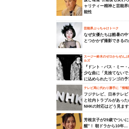
ャリティー精神と芸能界
能性
芸能界ぶっちゃけトーク
なぜ女優たちは酷暑の中
とつかかず撮影できるの
スージー鈴木のゼロからぜんぶ
ルズ
『ドント・パス・ミー・
少な曲に「見捨てないで
に込められたリンゴの予
テレビ局に代わり勝手に「情報
フジテレビ、日本テレビ
と社内トラブルがあった
NHKの対応はどう見ま
芳根京子が29歳でついに
醒”！ 朝ドラから10年