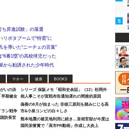
5
打ち昇進試験」の落選
ハリポタブームで“特需”に
氏を導いた“ニーチェの言葉”
“6番1塁”の高校球児だった
部屋から勧誘された少年時代
フ
マネー
健康
BOOKS
まがいの決
シリーズ 保阪メモ「昭和史余話」（12）松岡外
「早期健全
相人事こそが宣戦布告通知遅れの間接的原因
偽善の8月が始まった 非核三原則を踏みにじる高
イラン戦争
市&小泉コンビの白々しさ
国防長官
熊本地震の被災地利用に続き…首相官邸が今度は
国民栄誉賞で「高市PR動画」作成し大炎上