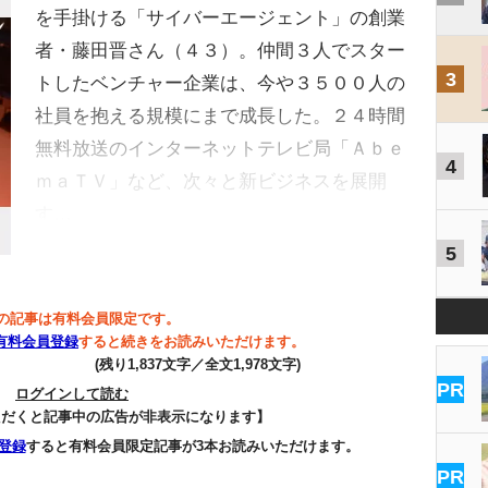
を手掛ける「サイバーエージェント」の創業
者・藤田晋さん（４３）。仲間３人でスター
3
トしたベンチャー企業は、今や３５００人の
社員を抱える規模にまで成長した。２４時間
無料放送のインターネットテレビ局「Ａｂｅ
4
ｍａＴＶ」など、次々と新ビジネスを展開
す…
5
の記事は有料会員限定です。
有料会員登録
すると続きをお読みいただけます。
(残り1,837文字／全文1,978文字)
PR
ログインして読む
ただくと記事中の広告が非表示になります】
登録
すると有料会員限定記事が3本お読みいただけます。
PR