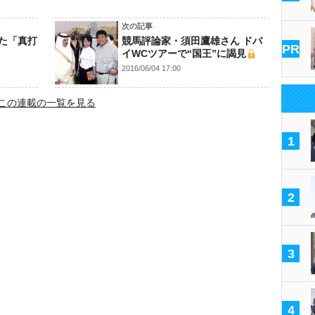
次の記事
た「真打
競馬評論家・須田鷹雄さん ドバ
PR
イWCツアーで“国王”に謁見
2016/06/04 17:00
この連載の一覧を見る
1
2
3
4