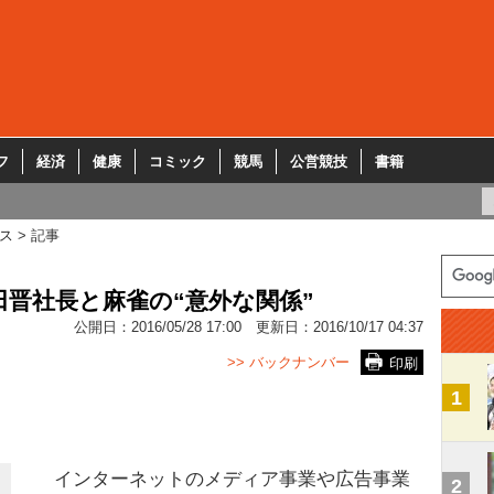
フ
経済
健康
コミック
競馬
公営競技
書籍
ス
記事
晋社長と麻雀の“意外な関係”
公開日：
2016/05/28 17:00
更新日：
2016/10/17 04:37
>> バックナンバー
印刷
1
インターネットのメディア事業や広告事業
2