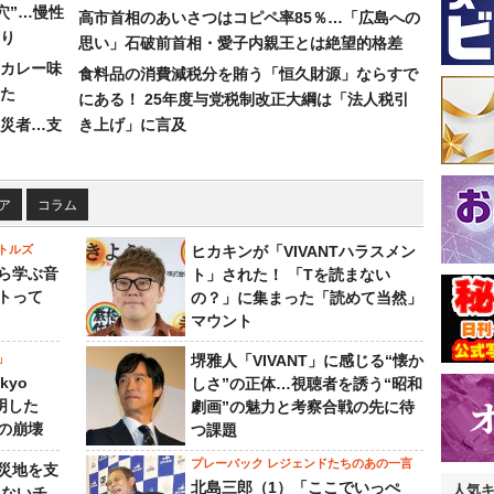
穴”…慢性
高市首相のあいさつはコピペ率85％…「広島への
り
思い」石破前首相・愛子内親王とは絶望的格差
カレー味
食料品の消費減税分を賄う「恒久財源」ならすで
た
にある！ 25年度与党税制改正大綱は「法人税引
災者…支
き上げ」に言及
ア
コラム
トルズ
ヒカキンが「VIVANTハラスメン
ら学ぶ音
ト」された！ 「Tを読まない
トって
の？」に集まった「読めて当然」
マウント
」
堺雅人「VIVANT」に感じる“懐か
kyo
しさ”の正体…視聴者を誘う“昭和
判明した
劇画”の魅力と考察合戦の先に待
の崩壊
つ課題
プレーバック レジェンドたちのあの一言
災地を支
北島三郎（1）「ここでいっぺ
人気
らないチ