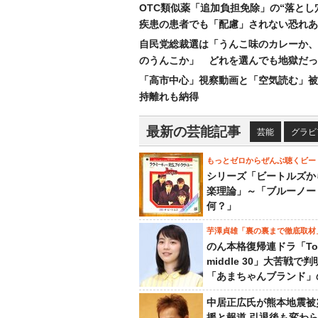
OTC類似薬「追加負担免除」の“落とし
疾患の患者でも「配慮」されない恐れあ
自民党総裁選は「うんこ味のカレーか、
のうんこか」 どれを選んでも地獄だっ
「高市中心」視察動画と「空気読む」被
持離れも納得
最新の芸能記事
芸能
グラビ
もっとゼロからぜんぶ聴くビー
シリーズ「ビートルズか
楽理論」～「ブルーノー
何？」
芋澤貞雄「裏の裏まで徹底取材
のん本格復帰連ドラ「To
middle 30」大苦戦で
「あまちゃんブランド」
中居正広氏が熊本地震被
援と報道 引退後も変わ