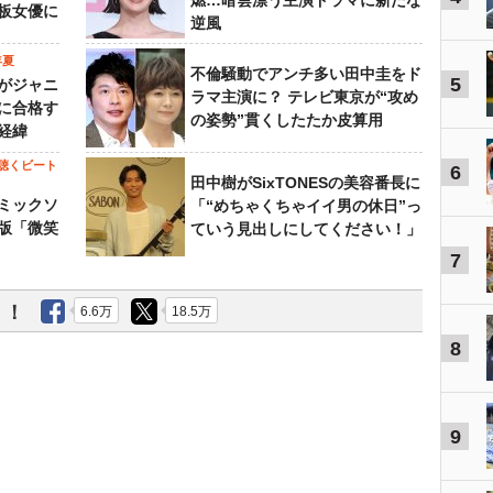
燃…暗雲漂う主演ドラマに新たな
板女優に
逆風
年夏
不倫騒動でアンチ多い田中圭をド
5
がジャニ
ラマ主演に？ テレビ東京が“攻め
に合格す
の姿勢”貫くしたたか皮算用
経緯
聴くビート
6
田中樹がSixTONESの美容番長に
ミックソ
「“めちゃくちゃイイ男の休日”っ
版「微笑
ていう見出しにしてください！」
7
う！
6.6万
18.5万
8
9