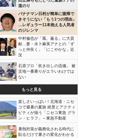
田正輝らもたどった遺族ケアの
道のり
バナナマン日村が簡単に復帰で
きそうにない「もう1つの理由」
…レギュラー11本抱える人気者
のジレンマ
中村倫也が「風、薫る」に大貢
献…妻・水卜麻美アナとの「ず
っと仲良く」「にこやかな」近
況
石原プロ「炊き出しの流儀」 被
災地一番乗りがエラいわけでは
ない
もっと見る
楽しさいっぱい！北海道・ニセ
コで避暑の夏旅 絶景とアクティ
ビティが揃う「ニセコ東急 グラ
ン・ヒラフ」～東急不動産
暑熱対策が義務化される時代に
貼るだけで暑さの変化がわかる