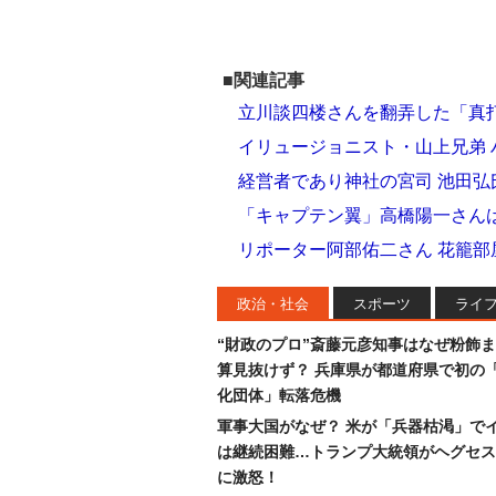
■関連記事
立川談四楼さんを翻弄した「真
イリュージョニスト・山上兄弟 
経営者であり神社の宮司 池田弘
「キャプテン翼」高橋陽一さんは
リポーター阿部佑二さん 花籠
政治・社会
スポーツ
ライ
“財政のプロ”斎藤元彦知事はなぜ粉飾
算見抜けず？ 兵庫県が都道府県で初の
化団体」転落危機
軍事大国がなぜ？ 米が「兵器枯渇」で
は継続困難…トランプ大統領がヘグセス
に激怒！