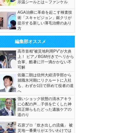
示温シールとは～ファンケル
AGA治療に革命を起こす検査技
術「スキャビジョン」銀クリが
提示する新しい薄毛治療のあり
方
編集部オススメ
高市首相“被災地利用PV”が大炎
上！ ピアノBGM付きでヘリから
合掌、酷暑に汗一滴かかない不
可解
佐藤二朗は信州大経済学部から
就職氷河期にリクルートに入社
も、わずか1日で辞めて役者の道
へ
強いショック状態の清水アキラ
に心配の声…子供を亡くした神
田正輝らもたどった遺族ケアの
道のり
石原プロ「炊き出しの流儀」 被
災地一番乗りがエラいわけでは