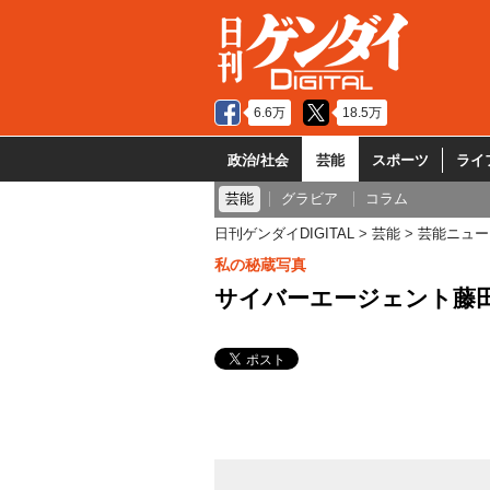
6.6万
18.5万
政治/社会
芸能
スポーツ
ライ
芸能
グラビア
コラム
日刊ゲンダイDIGITAL
芸能
芸能ニュー
私の秘蔵写真
サイバーエージェント藤田