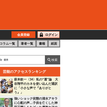
会員登録
ログイン
コラム一覧
著者一覧
書籍
紙面
芸能のアクセスランキング
萩本欽一〈34〉私の“運”論 大
谷翔平のカネを使い込んだ通訳
に「小さな声で『ありがと
う』」
強いショック状態の清水アキラ
に心配の声…子供を亡くした神