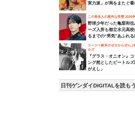
実力派」が局をまたぐ看
この有名人の意外な学歴 2026
野球少年だった亀梨和也
ーズ入所も都立水元高校
るまでの“男気”あふれる
スージー鈴木のゼロからぜんぶ
ルズ
『グラス・オニオン』コ
ング然としたビートルズ
がえし」
日刊ゲンダイDIGITALを読も