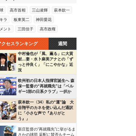
球
高市首相
三山凌輝
萩本欽一
キラ
板東英二
神田愛花
メント
三田佳子
高市政権
アクセスランキング
週間
中村倫也が「風、薫る」に大貢
献…妻・水卜麻美アナとの「ず
っと仲良く」「にこやかな」近
況
欧州初の日本人指揮官誕生へ 森
保一監督の“再就職先”は「ベル
ギー1部の日系クラブ」一択か
萩本欽一〈34〉私の“運”論 大
谷翔平のカネを使い込んだ通訳
に「小さな声で『ありがと
う』」
新庄監督の“再就職先”に挙がるま
さかの球団 采配に賛否もチーム