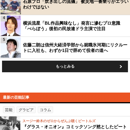
石原プロ「炊き出しの流儀」 被災地一番乗りがエラい
わけではない
4
横浜流星「BL作品興味なし」発言に滲むプロ意識
「べらぼう」後初の民放連ドラ主演で注目
5
佐藤二朗は信州大経済学部から就職氷河期にリクルー
トに入社も、わずか1日で辞めて役者の道へ
もっとみる
最新の芸能記事
芸能
グラビア
コラム
スージー鈴木のゼロからぜんぶ聴くビートルズ
『グラス・オニオン』コミックソング然としたビート