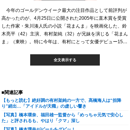
今年のゴールデンウイーク最大の注目作品として前評判が
高かったのが、4月25日に公開された2005年に直木賞を受賞
した作家・朱川湊人氏の小説「花まんま」を映画化した、鈴
木亮平（42）主演、有村架純（32）が兄妹を演じる「花まん
ま」（東映）。特に今年は、有村にとって女優デビュー15…
全文表示する
■関連記事
【もっと読む】絶好調の有村架純の一方で、髙橋海人は“担降
り”続出…「アイドルが天職」の虚しい響き
【写真】橋本環奈、福田雄一監督から「めっちゃ元気で安心し
た」と評されるも、やはり「クマ」深し
【写真】橋本環奈がビールをグビッ！