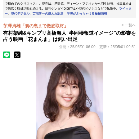
で初めてのクリスマス」。現在は、星野源、ディーン・フジオカから羽生結弦、浅田真央ま
で幅広く取材活動を続ける。日刊ゲンダイDIGITALや現代ビジネスなどで執筆中。
ツイッタ
ー
、
現代デジタル
、
芸能界一の嫌われ記者 芋澤がぶっちゃける極秘情報
> 一覧へ
芋澤貞雄「裏の裏まで徹底取材」
有村架純&キンプリ髙橋海人“半同棲報道イメージ”の影響を
占う映画「花まんま」は鈍い出足
公開：
25/05/01 06:00
更新：
25/05/01 09:51