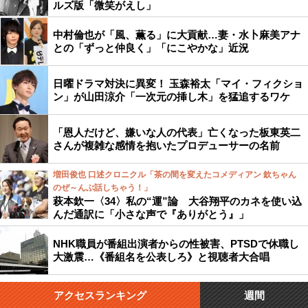
ルズ版「微笑がえし」
中村倫也が「風、薫る」に大貢献…妻・水卜麻美アナ
との「ずっと仲良く」「にこやかな」近況
日曜ドラマ対決に異変！ 玉森裕太「マイ・フィクショ
ン」が山田涼介「一次元の挿し木」を猛追するワケ
「恩人だけど、嫌いな人の代表」亡くなった板東英二
さんが複雑な感情を抱いたプロデューサーの名前
増田俊也 口述クロニクル「茶の間を変えたコメディアン 欽ちゃん
のぜ～んぶ話しちゃう！」
萩本欽一〈34〉私の“運”論 大谷翔平のカネを使い込
んだ通訳に「小さな声で『ありがとう』」
NHK職員が番組出演者からの性被害、PTSDで休職し
大激震…《番組名を公表しろ》と視聴者大合唱
アクセスランキング
週間