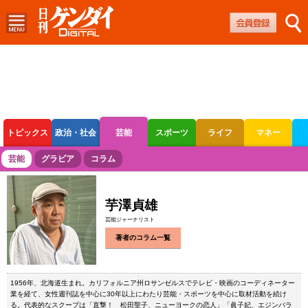
トピックス
政治・社会
芸能
スポーツ
ライフ
マネー
ボートレース
競輪
オートレース
芸能
グラビア
コラム
芋澤貞雄
芸能ジャーナリスト
著者のコラム一覧
1956年、北海道生まれ。カリフォルニア州ロサンゼルスでテレビ・映画のコーディネーター
業を経て、女性週刊誌を中心に30年以上にわたり芸能・スポーツを中心に取材活動を続け
る。代表的なスクープは「直撃！ 松田聖子、ニューヨークの恋人」「眞子妃、エジンバラ