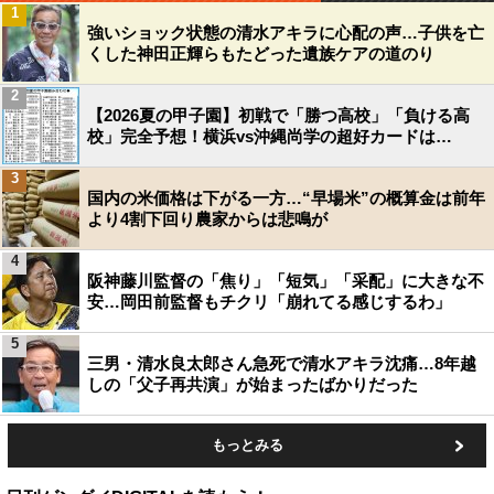
1
強いショック状態の清水アキラに心配の声…子供を亡
くした神田正輝らもたどった遺族ケアの道のり
2
【2026夏の甲子園】初戦で「勝つ高校」「負ける高
校」完全予想！横浜vs沖縄尚学の超好カードは…
3
国内の米価格は下がる一方…“早場米”の概算金は前年
より4割下回り農家からは悲鳴が
4
阪神藤川監督の「焦り」「短気」「采配」に大きな不
安…岡田前監督もチクリ「崩れてる感じするわ」
5
三男・清水良太郎さん急死で清水アキラ沈痛…8年越
しの「父子再共演」が始まったばかりだった
もっとみる