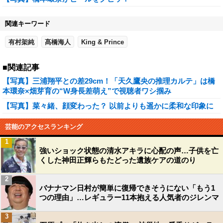
関連キーワード
有村架純
髙橋海人
King & Prince
■関連記事
【写真】三浦翔平との差29cm！「天久鷹央の推理カルテ」は橋
本環奈×畑芽育の“W身長差萌え”で視聴者ワシ掴み
【写真】菜々緒、顔変わった？ 以前よりも遥かに柔和な印象に
芸能のアクセスランキング
1
強いショック状態の清水アキラに心配の声…子供を亡
くした神田正輝らもたどった遺族ケアの道のり
2
バナナマン日村が簡単に復帰できそうにない「もう1
つの理由」…レギュラー11本抱える人気者のジレンマ
3