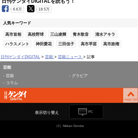
日刊ゲンダイDIGITALを読もう！
6.6万
18.5万
人気キーワード
高市首相
高校野球
三山凌輝
青木歌音
清水アキラ
ハラスメント
神田愛花
三田佳子
高市早苗
高市政権
日刊ゲンダイDIGITAL
芸能
芸能ニュース
記事
芸能
芸能
グラビア
コラム
表示切り替え
（C）Nikkan Gendai