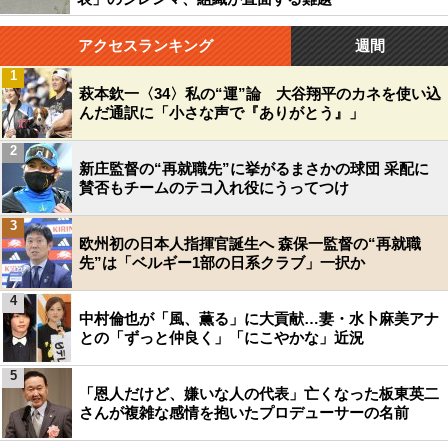
アクセスランキング
週間
1
萩本欽一〈34〉私の“運”論 大谷翔平のカネを使い込
んだ通訳に「小さな声で『ありがとう』」
2
新庄監督の“再就職先”に挙がるまさかの球団 采配に
賛否もチームのテコ入れ役にうってつけ
3
欧州初の日本人指揮官誕生へ 森保一監督の“再就職
先”は「ベルギー1部の日系クラブ」一択か
4
中村倫也が「風、薫る」に大貢献…妻・水卜麻美アナ
との「ずっと仲良く」「にこやかな」近況
5
「恩人だけど、嫌いな人の代表」亡くなった板東英二
さんが複雑な感情を抱いたプロデューサーの名前