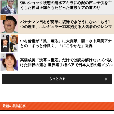
強いショック状態の清水アキラに心配の声…子供を亡
くした神田正輝らもたどった遺族ケアの道のり
3
バナナマン日村が簡単に復帰できそうにない「もう1
つの理由」…レギュラー11本抱える人気者のジレンマ
4
中村倫也が「風、薫る」に大貢献…妻・水卜麻美アナ
との「ずっと仲良く」「にこやかな」近況
5
高橋成美「渋幕→慶応」だけでは読み解けないズバ抜
けた回転の速さ 世界選手権ペアで日本人初の銅メダル
もっとみる
最新の芸能記事