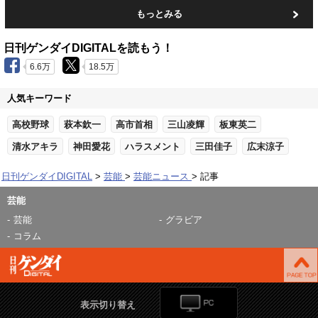
もっとみる
日刊ゲンダイDIGITALを読もう！
6.6万
18.5万
人気キーワード
高校野球
萩本欽一
高市首相
三山凌輝
板東英二
清水アキラ
神田愛花
ハラスメント
三田佳子
広末涼子
日刊ゲンダイDIGITAL
芸能
芸能ニュース
記事
芸能
芸能
グラビア
コラム
表示切り替え