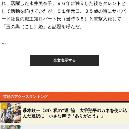
れ、活躍した永井美奈子。９６年に独立した後もタレントと
して活動を続けていたが、０１年元日、３５歳の時にサイバ
ード社長の堀主知ロバート氏（当時３５）と電撃入籍して
「玉の輿（こし）婚」と話題を呼んだ。
…
全文表示する
芸能のアクセスランキング
1
萩本欽一〈34〉私の“運”論 大谷翔平のカネを使い込
んだ通訳に「小さな声で『ありがとう』」
2