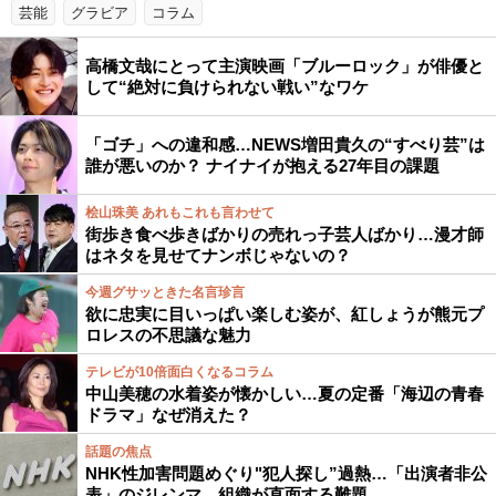
芸能
グラビア
コラム
高橋文哉にとって主演映画「ブルーロック」が俳優と
して“絶対に負けられない戦い”なワケ
「ゴチ」への違和感…NEWS増田貴久の“すべり芸”は
誰が悪いのか？ ナイナイが抱える27年目の課題
桧山珠美 あれもこれも言わせて
街歩き食べ歩きばかりの売れっ子芸人ばかり…漫才師
はネタを見せてナンボじゃないの？
今週グサッときた名言珍言
欲に忠実に目いっぱい楽しむ姿が、紅しょうが熊元プ
ロレスの不思議な魅力
テレビが10倍面白くなるコラム
中山美穂の水着姿が懐かしい…夏の定番「海辺の青春
ドラマ」なぜ消えた？
話題の焦点
NHK性加害問題めぐり"犯人探し”過熱…「出演者非公
表」のジレンマ、組織が直面する難題