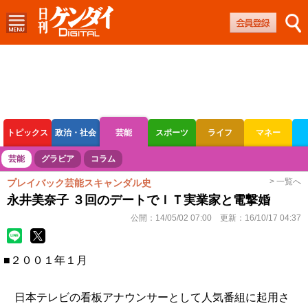
トピックス
政治・社会
芸能
スポーツ
ライフ
マネー
ボートレース
競輪
オートレース
芸能
グラビア
コラム
> 一覧へ
プレイバック芸能スキャンダル史
永井美奈子 ３回のデートでＩＴ実業家と電撃婚
公開：
14/05/02 07:00
更新：
16/10/17 04:37
■２００１年１月
日本テレビの看板アナウンサーとして人気番組に起用さ