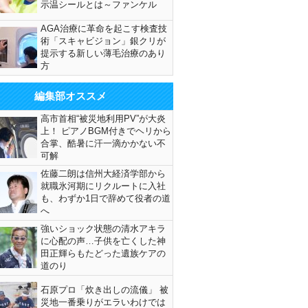
示温シールとは～ファンケル
AGA治療に革命を起こす検査技
術「スキャビジョン」銀クリが
提示する新しい薄毛治療のあり
方
編集部オススメ
高市首相“被災地利用PV”が大炎
上！ ピアノBGM付きでヘリから
合掌、酷暑に汗一滴かかない不
可解
佐藤二朗は信州大経済学部から
就職氷河期にリクルートに入社
も、わずか1日で辞めて役者の道
へ
強いショック状態の清水アキラ
に心配の声…子供を亡くした神
田正輝らもたどった遺族ケアの
道のり
石原プロ「炊き出しの流儀」 被
災地一番乗りがエラいわけでは