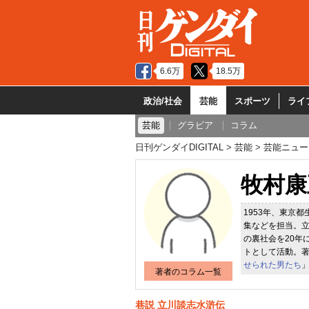
6.6万
18.5万
政治/社会
芸能
スポーツ
ライ
芸能
グラビア
コラム
日刊ゲンダイDIGITAL
芸能
芸能ニュー
牧村康
1953年、東京
集などを担当。
の裏社会を20年
トとして活動。
せられた男たち
著者のコラム一覧
巷説 立川談志水滸伝