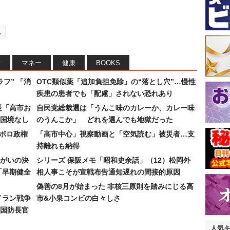
し
フ
マネー
健康
BOOKS
フ” 「消
OTC類似薬「追加負担免除」の“落とし穴”…慢性
疾患の患者でも「配慮」されない恐れあり
長「高市お
自民党総裁選は「うんこ味のカレーか、カレー味
国境なし
のうんこか」 どれを選んでも地獄だった
なボロ政権
「高市中心」視察動画と「空気読む」被災者…支
持離れも納得
まがいの決
シリーズ 保阪メモ「昭和史余話」（12）松岡外
「早期健全
相人事こそが宣戦布告通知遅れの間接的原因
偽善の8月が始まった 非核三原則を踏みにじる高
イラン戦争
市&小泉コンビの白々しさ
国防長官
人気