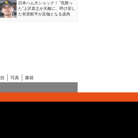
日本ハム大ショック！ “見限っ
た”上沢直之が天敵に、呼び戻し
た有原航平が足枷となる皮肉
競技
写真
書籍