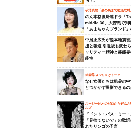
何？」
芋澤貞雄「裏の裏まで徹底取材
のん本格復帰連ドラ「To
middle 30」大苦戦で
「あまちゃんブランド」
中居正広氏が熊本地震被
援と報道 引退後も変わ
ャリティー精神と芸能界
能性
芸能界ぶっちゃけトーク
なぜ女優たちは酷暑の中
とつかかず撮影できるの
スージー鈴木のゼロからぜんぶ
ルズ
『ドント・パス・ミー・
「見捨てないで」の歌詞
れたリンゴの予言