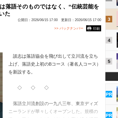
者は落語そのものではなく、“伝統芸能を
いた
3
公開日：
2026/06/15 17:00
更新日：
2026/06/15 17:00
>> バックナンバー
印刷
4
談志は落語協会を飛び出して立川流を立ち
5
上げ、落語史上初のBコース（著名人コース）
を新設する。
◇ ◇ ◇
PR
落語立川流創設の一九八三年、東京ディズ
ニーランドが華々しくオープンした。規模の
PR