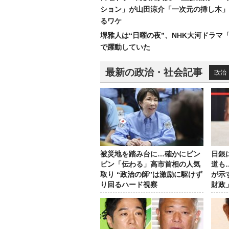
ション」が山田涼介「一次元の挿し木」
るワケ
堺雅人は“日曜の夜”、NHK大河ドラマ
で躍動していた
最新の政治・社会記事
政治
被災地を踏み台に…確かにビン
日銀
ビン「伝わる」高市首相の人気
道も
取り “政治の師”は激励に駆けず
が示
り回るハード視察
財政