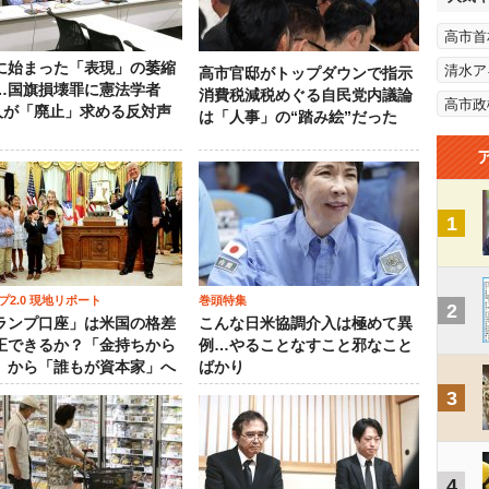
高市首
に始まった「表現」の萎縮
清水ア
高市官邸がトップダウンで指示
…国旗損壊罪に憲法学者
消費税減税めぐる自民党内議論
高市政
0人が「廃止」求める反対声
は「人事」の“踏み絵”だった
1
プ2.0 現地リポート
巻頭特集
2
ランプ口座」は米国の格差
こんな日米協調介入は極めて異
正できるか？「金持ちから
例…やることなすこと邪なこと
」から「誰もが資本家」へ
ばかり
3
4