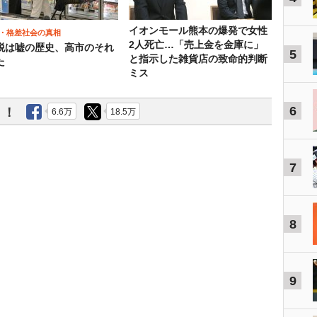
イオンモール熊本の爆発で女性
・格差社会の真相
2人死亡…「売上金を金庫に」
税は嘘の歴史、高市のそれ
5
と指示した雑貨店の致命的判断
た
ミス
6
う！
6.6万
18.5万
7
8
9