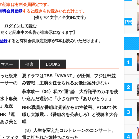
の記事は有料会員限定です。
有料会員登録
すると続きをお読みいただけます。
(残り704文字／全文845文字)
PR
ログインして読む
ただくと記事中の広告が非表示になります】
登録
すると有料会員限定記事が3本お読みいただけます。
1
マネー
健康
BOOKS
った板東
夏ドラマはTBS「VIVANT」が圧倒、フジは軒並
ーサーの
み苦戦…主演を任せられる女優は案外少ない
2
萩本欽一〈34〉私の“運”論 大谷翔平のカネを使
水卜麻美
い込んだ通訳に「小さな声で『ありがとう』」
」近況
NHK職員が番組出演者からの性被害、PTSDで休
3
HK『巡
職し大激震…《番組名を公表しろ》と視聴者大合
あさ美と
唱
（8）人生を変えたコルトレーンのコンサート、
4
イ・フィク
雷に打たれた気持ちになった