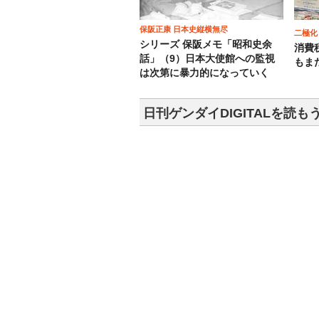
保阪正康 日本史縦横無尽
二極化
シリーズ 保阪メモ「昭和史余
消費
話」（9）日本大使館への監視
もま
は次第に暴力的になっていく
日刊ゲンダイDIGITALを読も