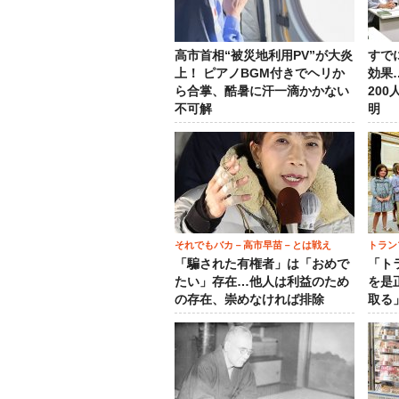
高市首相“被災地利用PV”が大炎
すで
上！ ピアノBGM付きでヘリか
効果
ら合掌、酷暑に汗一滴かかない
20
不可解
明
それでもバカ－高市早苗－とは戦え
トラン
「騙された有権者」は「おめで
「ト
たい」存在…他人は利益のため
を是
の存在、崇めなければ排除
取る