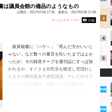
秘書は議員会館の備品のようなもの
公開日：
2017/07/28 17:00
更新日：
2017/07/28 17:00
3
>> バックナンバー
印刷
4
政策秘書に「ハゲ～」「死んだ方がいいじ
ゃない」など数々の暴言を吐いたまではよか
5
ったが、その録音テープを週刊誌にすっぱ抜
かれるや、すぐさま自民党を離党し雲隠れし
たままの豊田真由子衆院議員。テレビのワイ
ドショーでは連日、録音テープが流され、一
PR
躍“時の人”になったが、秘書の人格を無視…
PR