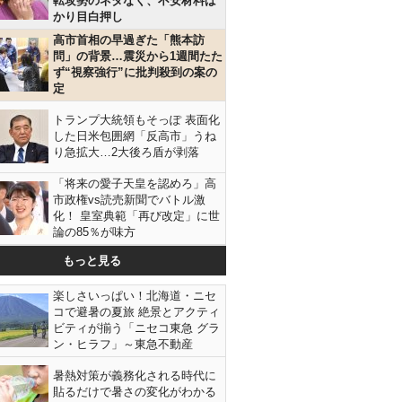
転攻勢のネタなく、不安材料ば
かり目白押し
高市首相の早過ぎた「熊本訪
問」の背景…震災から1週間たた
ず“視察強行”に批判殺到の案の
定
トランプ大統領もそっぽ 表面化
した日米包囲網「反高市」うね
り急拡大…2大後ろ盾が剥落
「将来の愛子天皇を認めろ」高
市政権vs読売新聞でバトル激
化！ 皇室典範「再び改定」に世
論の85％が味方
もっと見る
楽しさいっぱい！北海道・ニセ
コで避暑の夏旅 絶景とアクティ
ビティが揃う「ニセコ東急 グラ
ン・ヒラフ」～東急不動産
暑熱対策が義務化される時代に
貼るだけで暑さの変化がわかる