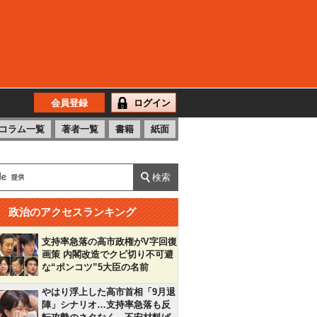
会員登録
ログイン
コラム一覧
著者一覧
書籍
紙面
政治のアクセスランキング
支持率急落の高市政権がV字回復
画策 内閣改造でクビ切り不可避
な“ポンコツ”5大臣の名前
やはり浮上した高市首相「9月退
陣」シナリオ…支持率急落も反