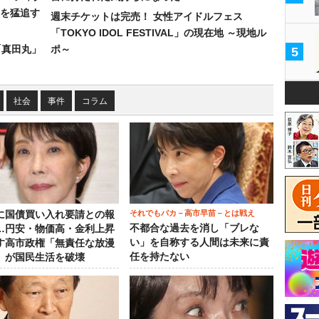
を猛追す
週末チケットは完売！ 女性アイドルフェス
「TOKYO IDOL FESTIVAL」の現在地 ～現地ル
「真田丸」
ポ～
5
社会
事件
コラム
それでもバカ－高市早苗－とは戦え
に国債買い入れ要請との報
不都合な過去を消し「ブレな
…円安・物価高・金利上昇
い」を自称する人間は未来に責
す高市政権「無責任な放漫
任を持たない
」が国民生活を破壊