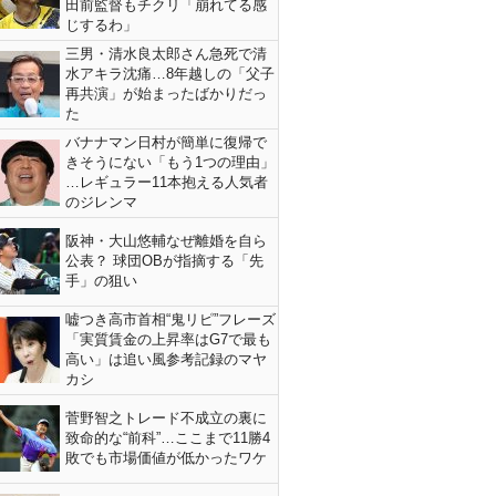
田前監督もチクリ「崩れてる感
じするわ」
三男・清水良太郎さん急死で清
水アキラ沈痛…8年越しの「父子
再共演」が始まったばかりだっ
た
バナナマン日村が簡単に復帰で
きそうにない「もう1つの理由」
…レギュラー11本抱える人気者
のジレンマ
阪神・大山悠輔なぜ離婚を自ら
公表？ 球団OBが指摘する「先
手」の狙い
嘘つき高市首相“鬼リピ”フレーズ
「実質賃金の上昇率はG7で最も
高い」は追い風参考記録のマヤ
カシ
菅野智之トレード不成立の裏に
致命的な“前科”…ここまで11勝4
敗でも市場価値が低かったワケ