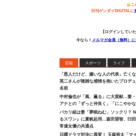
こ
日刊ゲンダイDIGITALに
【ログインしてい
今なら！
メルマガ会員（無料）に
芸能
スポーツ
ライフ
「恩人だけど、嫌いな人の代表」亡くな
英二さんが複雑な感情を抱いたプロデュ
名前
中村倫也が「風、薫る」に大貢献…妻・
アナとの「ずっと仲良く」「にこやかな
バカリ組は妻「夢眠ねむ」ソックリ？ N
るスワン』に夏帆起用…森田望智、臼田
常連女優の共通点
日曜ドラマ対決に異変！ 玉森裕太「マ