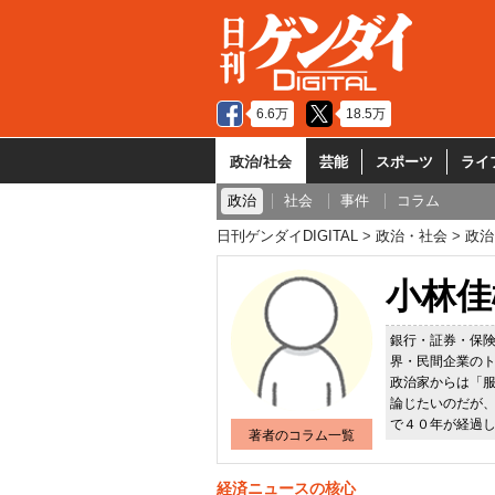
6.6万
18.5万
政治/社会
芸能
スポーツ
ライ
政治
社会
事件
コラム
日刊ゲンダイDIGITAL
政治・社会
政治
小林佳
銀行・証券・保
界・民間企業の
政治家からは「
論じたいのだが
で４０年が経過
著者のコラム一覧
経済ニュースの核心