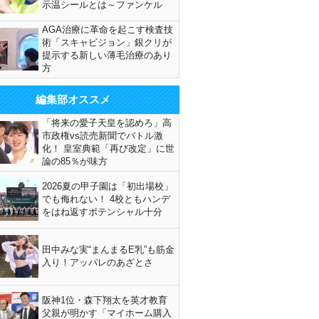
示温シールとは～ファンケル
AGA治療に革命を起こす検査技
術「スキャビジョン」銀クリが
提示する新しい薄毛治療のあり
方
編集部オススメ
「将来の愛子天皇を認めろ」高
市政権vs読売新聞でバトル激
化！ 皇室典範「再び改定」に世
論の85％が味方
2026夏の甲子園は「初出場校」
でも侮れない！ 4校ともハンデ
をはね返すポテンシャル十分
田中みな実“まんまるE乳”も筋金
入り！アッパレのあざとさ
阪神1位・森下翔太を英才教育
父親が明かす「マイホーム購入