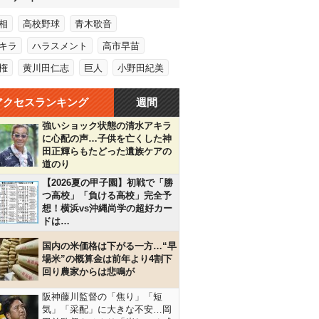
相
高校野球
青木歌音
キラ
ハラスメント
高市早苗
権
黄川田仁志
巨人
小野田紀美
アクセスランキング
週間
強いショック状態の清水アキラ
に心配の声…子供を亡くした神
田正輝らもたどった遺族ケアの
道のり
【2026夏の甲子園】初戦で「勝
つ高校」「負ける高校」完全予
想！横浜vs沖縄尚学の超好カー
ドは…
国内の米価格は下がる一方…“早
場米”の概算金は前年より4割下
回り農家からは悲鳴が
阪神藤川監督の「焦り」「短
気」「采配」に大きな不安…岡