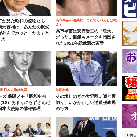
高市早苗vs適菜収「それでもバカとは戦
二が見た昭和の傑物たち…
え」
茂元首相は「あんたの親父
高市早苗は安倍晋三の「忠犬」
が死んでホッとしたよ」と
だった…服装もメークも指図さ
した
れた2021年総裁選の茶番
康 日本史縦横無尽
巻頭特集
ーズ 保阪メモ「昭和史余
その場しのぎの大混乱…嘘と裏
（10）あまりにもずさんだ
切り、いかがわしい消費税政局
日本大使館の情報管理
の行方
人気