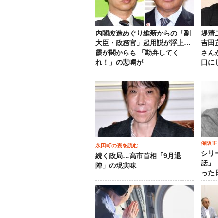
内閣改造めぐり維新からの「副
堤清
大臣・政務官」起用説が浮上…
吉田
霞が関からも 「勘弁してく
さん
れ！」の悲鳴が
口に
保阪正
永田町の裏を読む
シリ
続く政局…高市首相「9月退
話」
陣」の現実味
った