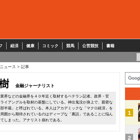
フ
経済
健康
コミック
競馬
公営競技
書籍
ニュース
記事
樹
金融ジャーナリスト
険業界などの金融界を４０年近く取材するベテラン記者。政界・官
トライアングルを取材の基盤にしている。神出鬼没が身上で、親密な
服部半蔵」と呼ばれている。本人はアカデミックな「マクロ経済」を
1
、周囲から期待されているのはディープな「裏話」であることに悩ん
してしまった。アナリスト崩れである。
2