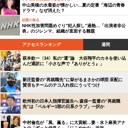
中山美穂の水着姿が懐かしい…夏の定番「海辺の青春
ドラマ」なぜ消えた？
話題の焦点
NHK性加害問題めぐり"犯人探し”過熱…「出演者非公
表」のジレンマ、組織が直面する難題
アクセスランキング
週間
1
萩本欽一〈34〉私の“運”論 大谷翔平のカネを使い込
んだ通訳に「小さな声で『ありがとう』」
2
新庄監督の“再就職先”に挙がるまさかの球団 采配に
賛否もチームのテコ入れ役にうってつけ
3
欧州初の日本人指揮官誕生へ 森保一監督の“再就職
先”は「ベルギー1部の日系クラブ」一択か
4
中村倫也が「風、薫る」に大貢献…妻・水卜麻美アナ
との「ずっと仲良く」「にこやかな」近況