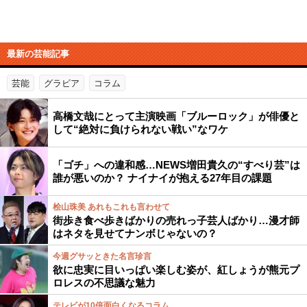
最新の芸能記事
芸能
グラビア
コラム
高橋文哉にとって主演映画「ブルーロック」が俳優と
して“絶対に負けられない戦い”なワケ
「ゴチ」への違和感…NEWS増田貴久の“すべり芸”は
誰が悪いのか？ ナイナイが抱える27年目の課題
桧山珠美 あれもこれも言わせて
街歩き食べ歩きばかりの売れっ子芸人ばかり…漫才師
はネタを見せてナンボじゃないの？
今週グサッときた名言珍言
欲に忠実に目いっぱい楽しむ姿が、紅しょうが熊元プ
ロレスの不思議な魅力
テレビが10倍面白くなるコラム