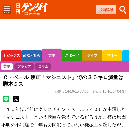
トピックス
政治・社会
芸能
スポーツ
ライフ
マネー
ボートレース
競輪
オートレース
芸能
グラビア
コラム
Ｃ・ベール 映画「マシニスト」での３０キロ減量は
脚本ミス
公開：
14/10/15 07:00
更新：
16/10/17 04:37
１０年ほど前にクリスチャン・ベール（４０）が主演した
「マシニスト」という映画を覚えているだろうか。彼は原因
不明の不眠症で１年もの間眠っていない機械工を演じたが、