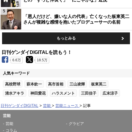
5
「恩人だけど、嫌いな人の代表」亡くなった板東英二
さんが複雑な感情を抱いたプロデューサーの名前
もっとみる
日刊ゲンダイDIGITALを読もう！
6.6万
18.5万
人気キーワード
高校野球
萩本欽一
高市首相
三山凌輝
板東英二
清水アキラ
神田愛花
ハラスメント
三田佳子
広末涼子
日刊ゲンダイDIGITAL
芸能
芸能ニュース
記事
芸能
芸能
グラビア
コラム