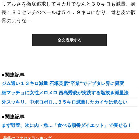
リアルさを徹底追求して４カ月でなんと３０キロも減量。身
長１８０センチのベールは５４．９キロになり、骨と皮の骸
骨のような…
全文表示する
■関連記事
ジム通い１３キロ減量 石塚英彦“卒業”でデブタレ界に異変
細マッチョに女性メロメロ 西島秀俊が実践する塩抜き減量法
外スッキリ、中ボロボロ…３５キロ減量したカイヤは危ない
■関連記事
まず野菜、次に肉・魚…「食べる順番ダイエット」で痩せる！
芸能のアクセスランキング