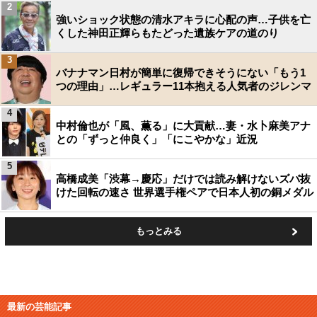
2
強いショック状態の清水アキラに心配の声…子供を亡
くした神田正輝らもたどった遺族ケアの道のり
3
バナナマン日村が簡単に復帰できそうにない「もう1
つの理由」…レギュラー11本抱える人気者のジレンマ
4
中村倫也が「風、薫る」に大貢献…妻・水卜麻美アナ
との「ずっと仲良く」「にこやかな」近況
5
高橋成美「渋幕→慶応」だけでは読み解けないズバ抜
けた回転の速さ 世界選手権ペアで日本人初の銅メダル
もっとみる
最新の芸能記事