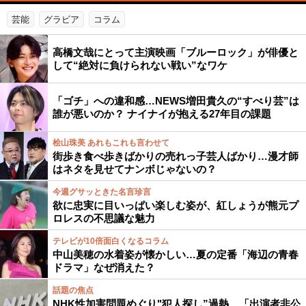
芸能
グラビア
コラム
高橋文哉にとって主演映画「ブルーロック」が俳優と
して“絶対に負けられない戦い”なワケ
「ゴチ」への違和感…NEWS増田貴久の“すべり芸”は
誰が悪いのか？ ナイナイが抱える27年目の課題
桧山珠美 あれもこれも言わせて
街歩き食べ歩きばかりの売れっ子芸人ばかり…漫才師
はネタを見せてナンボじゃないの？
今週グサッときた名言珍言
欲に忠実に目いっぱい楽しむ姿が、紅しょうが熊元プ
ロレスの不思議な魅力
テレビが10倍面白くなるコラム
中山美穂の水着姿が懐かしい…夏の定番「海辺の青春
ドラマ」なぜ消えた？
話題の焦点
NHK性加害問題めぐり"犯人探し”過熱…「出演者非公