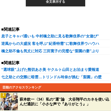
全文表示する
■関連記事
息子とキャバ通いも 中村橋之助に見る歌舞伎界の“女遊び”
逆風からの大盛況 客を呼ぶ“紀香特需”に歌舞伎界ウハウハ
橋之助不倫も気丈に対応 三田寛子の完璧な“梨園の妻”ぶり
■関連記事
“選球眼”上げた熊切あさ美 ヤクルト山田とお泊まり愛報道
七之助との交際に暗雲…トリンドル玲奈が挑む「梨園」の壁
芸能のアクセスランキング
1
萩本欽一〈34〉私の“運”論 大谷翔平のカネを使い込
んだ通訳に「小さな声で『ありがとう』」