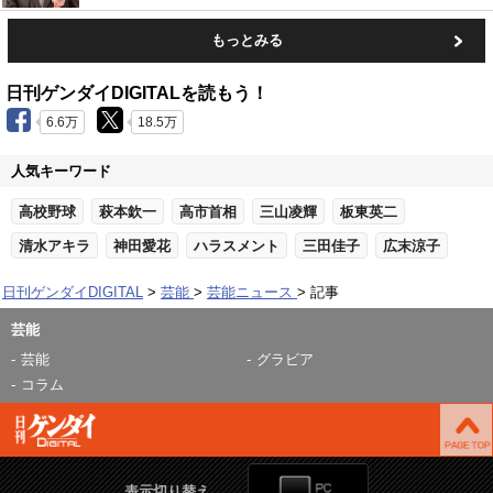
もっとみる
日刊ゲンダイDIGITALを読もう！
6.6万
18.5万
人気キーワード
高校野球
萩本欽一
高市首相
三山凌輝
板東英二
清水アキラ
神田愛花
ハラスメント
三田佳子
広末涼子
日刊ゲンダイDIGITAL
芸能
芸能ニュース
記事
芸能
芸能
グラビア
コラム
表示切り替え