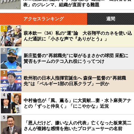
表」のジレンマ、組織が直面する難題
アクセスランキング
週間
1
萩本欽一〈34〉私の“運”論 大谷翔平のカネを使い込
んだ通訳に「小さな声で『ありがとう』」
2
新庄監督の“再就職先”に挙がるまさかの球団 采配に
賛否もチームのテコ入れ役にうってつけ
3
欧州初の日本人指揮官誕生へ 森保一監督の“再就職
先”は「ベルギー1部の日系クラブ」一択か
4
中村倫也が「風、薫る」に大貢献…妻・水卜麻美アナ
との「ずっと仲良く」「にこやかな」近況
5
「恩人だけど、嫌いな人の代表」亡くなった板東英二
さんが複雑な感情を抱いたプロデューサーの名前