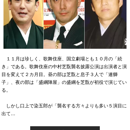
１１月は珍しく、歌舞伎座、国立劇場とも１０月の「続
き」である。歌舞伎座の中村芝翫襲名披露公演は出演者と演
目を変えて２カ月目。昼の部は芝翫と息子３人で「連獅
子」、夜の部は「盛綱陣屋」の盛綱を芝翫が初役で演じてい
る。
しかし口上で染五郎が「襲名する方々よりも多い５演目に
出て…