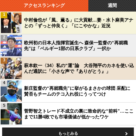
アクセスランキング
週間
1
中村倫也が「風、薫る」に大貢献…妻・水卜麻美アナ
との「ずっと仲良く」「にこやかな」近況
2
欧州初の日本人指揮官誕生へ 森保一監督の“再就職
先”は「ベルギー1部の日系クラブ」一択か
3
萩本欽一〈34〉私の“運”論 大谷翔平のカネを使い込
んだ通訳に「小さな声で『ありがとう』」
4
新庄監督の“再就職先”に挙がるまさかの球団 采配に
賛否もチームのテコ入れ役にうってつけ
5
菅野智之トレード不成立の裏に致命的な“前科”…ここ
まで11勝4敗でも市場価値が低かったワケ
もっとみる