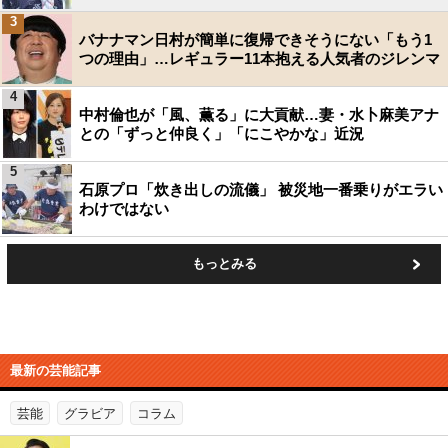
3
バナナマン日村が簡単に復帰できそうにない「もう1
つの理由」…レギュラー11本抱える人気者のジレンマ
4
中村倫也が「風、薫る」に大貢献…妻・水卜麻美アナ
との「ずっと仲良く」「にこやかな」近況
5
石原プロ「炊き出しの流儀」 被災地一番乗りがエラい
わけではない
もっとみる
最新の芸能記事
芸能
グラビア
コラム