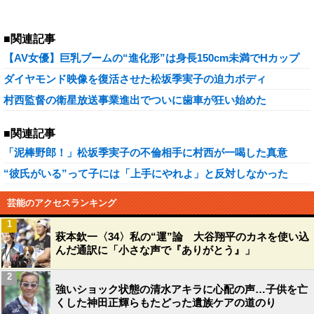
■関連記事
【AV女優】巨乳ブームの“進化形”は身長150cm未満でHカップ
ダイヤモンド映像を復活させた松坂季実子の迫力ボディ
村西監督の衛星放送事業進出でついに歯車が狂い始めた
■関連記事
「泥棒野郎！」松坂季実子の不倫相手に村西が一喝した真意
“彼氏がいる”って子には「上手にやれよ」と反対しなかった
芸能のアクセスランキング
1
萩本欽一〈34〉私の“運”論 大谷翔平のカネを使い込
んだ通訳に「小さな声で『ありがとう』」
2
強いショック状態の清水アキラに心配の声…子供を亡
くした神田正輝らもたどった遺族ケアの道のり