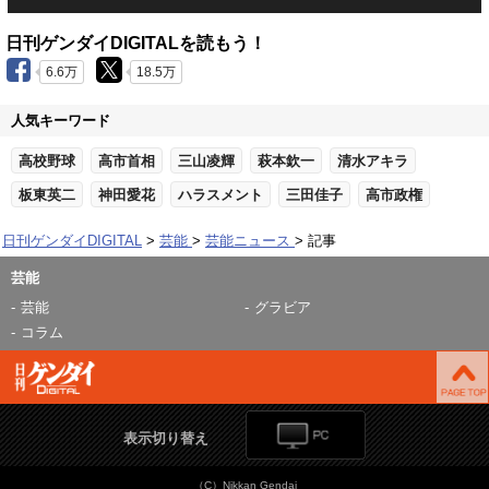
日刊ゲンダイDIGITALを読もう！
6.6万
18.5万
人気キーワード
高校野球
高市首相
三山凌輝
萩本欽一
清水アキラ
板東英二
神田愛花
ハラスメント
三田佳子
高市政権
日刊ゲンダイDIGITAL
芸能
芸能ニュース
記事
芸能
芸能
グラビア
コラム
表示切り替え
（C）Nikkan Gendai