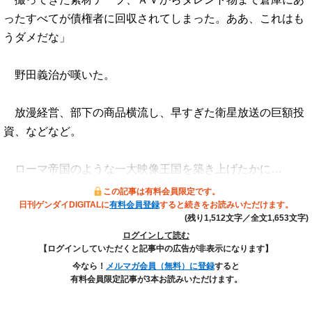
ったすべてが債権者に回収されてしまった。ああ、これはも
うダメだな」
野田義治が嘆いた。
放漫経営、部下の商品横流し、早すぎた衛星放送の巨額投
資、などなど。
ローマ帝国のような一大映像王国を築き上げたかに…
この記事は有料会員限定です。
日刊ゲンダイDIGITALに
有料会員登録
すると続きをお読みいただけます。
(残り1,512文字／全文1,653文字)
ログインして読む
【ログインしていただくと記事中の広告が非表示になります】
今なら！
メルマガ会員（無料）に登録
すると
有料会員限定記事が3本お読みいただけます。