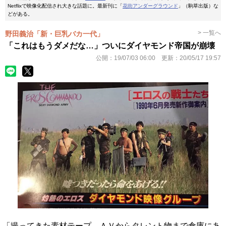
Netflixで映像化配信され大きな話題に。最新刊に「
花街アンダーグラウンド
」（駒草出版）な
どがある。
> 一覧へ
野田義治「新・巨乳バカ一代」
「これはもうダメだな…」ついにダイヤモンド帝国が崩壊
公開：
19/07/03 06:00
更新：
20/05/17 19:57
「撮ってきた素材テープ、ＡＶからタレント物まで倉庫にあ