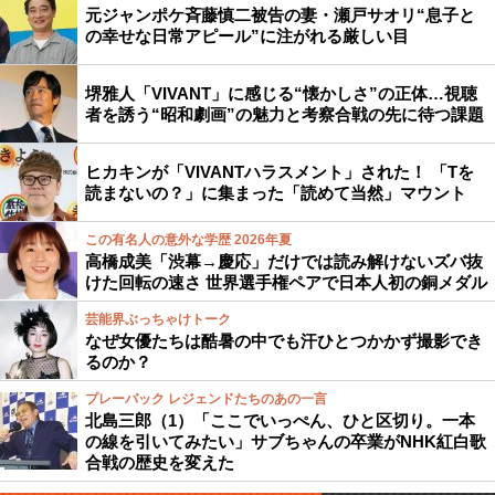
元ジャンポケ斉藤慎二被告の妻・瀬戸サオリ“息子と
の幸せな日常アピール”に注がれる厳しい目
堺雅人「VIVANT」に感じる“懐かしさ”の正体…視聴
者を誘う“昭和劇画”の魅力と考察合戦の先に待つ課題
ヒカキンが「VIVANTハラスメント」された！ 「Tを
読まないの？」に集まった「読めて当然」マウント
この有名人の意外な学歴 2026年夏
高橋成美「渋幕→慶応」だけでは読み解けないズバ抜
けた回転の速さ 世界選手権ペアで日本人初の銅メダル
芸能界ぶっちゃけトーク
なぜ女優たちは酷暑の中でも汗ひとつかかず撮影でき
るのか？
プレーバック レジェンドたちのあの一言
北島三郎（1）「ここでいっぺん、ひと区切り。一本
の線を引いてみたい」サブちゃんの卒業がNHK紅白歌
合戦の歴史を変えた