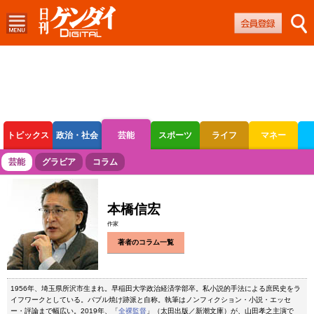
トピックス
政治・社会
芸能
スポーツ
ライフ
マネー
ボートレース
競輪
オートレース
芸能
グラビア
コラム
本橋信宏
作家
著者のコラム一覧
1956年、埼玉県所沢市生まれ。早稲田大学政治経済学部卒。私小説的手法による庶民史をラ
イフワークとしている。バブル焼け跡派と自称。執筆はノンフィクション・小説・エッセ
ー・評論まで幅広い。2019年、「
全裸監督
」（太田出版／新潮文庫）が、山田孝之主演で