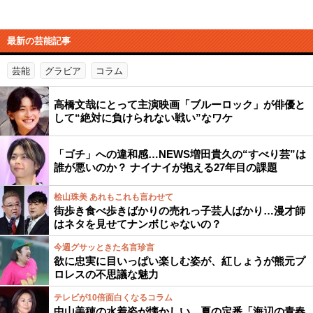
最新の芸能記事
芸能
グラビア
コラム
高橋文哉にとって主演映画「ブルーロック」が俳優と
して“絶対に負けられない戦い”なワケ
「ゴチ」への違和感…NEWS増田貴久の“すべり芸”は
誰が悪いのか？ ナイナイが抱える27年目の課題
桧山珠美 あれもこれも言わせて
街歩き食べ歩きばかりの売れっ子芸人ばかり…漫才師
はネタを見せてナンボじゃないの？
今週グサッときた名言珍言
欲に忠実に目いっぱい楽しむ姿が、紅しょうが熊元プ
ロレスの不思議な魅力
テレビが10倍面白くなるコラム
中山美穂の水着姿が懐かしい…夏の定番「海辺の青春