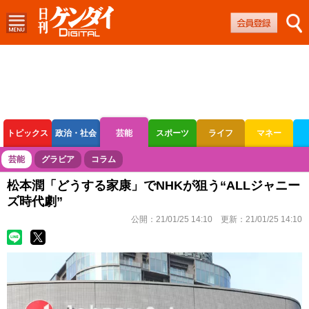
トピックス
政治・社会
芸能
スポーツ
ライフ
マネー
ボートレース
競輪
オートレース
芸能
グラビア
コラム
松本潤「どうする家康」でNHKが狙う“ALLジャニー
ズ時代劇”
公開：
21/01/25 14:10
更新：
21/01/25 14:10