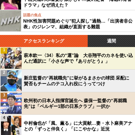
ドラマ」なぜ消えた？
話題の焦点
NHK性加害問題めぐり"犯人探し”過熱…「出演者非公
表」のジレンマ、組織が直面する難題
アクセスランキング
週間
1
萩本欽一〈34〉私の“運”論 大谷翔平のカネを使い込
んだ通訳に「小さな声で『ありがとう』」
2
新庄監督の“再就職先”に挙がるまさかの球団 采配に
賛否もチームのテコ入れ役にうってつけ
3
欧州初の日本人指揮官誕生へ 森保一監督の“再就職
先”は「ベルギー1部の日系クラブ」一択か
4
中村倫也が「風、薫る」に大貢献…妻・水卜麻美アナ
との「ずっと仲良く」「にこやかな」近況