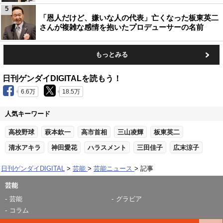
5
「恩人だけど、嫌いな人の代表」亡くなった板東英二
さんが複雑な感情を抱いたプロデューサーの名前
もっとみる
日刊ゲンダイDIGITALを読もう！
6.6万
18.5万
人気キーワード
高校野球
萩本欽一
高市首相
三山凌輝
板東英二
清水アキラ
神田愛花
ハラスメント
三田佳子
広末涼子
日刊ゲンダイDIGITAL
芸能
芸能ニュース
記事
芸能
芸能
グラビア
コラム