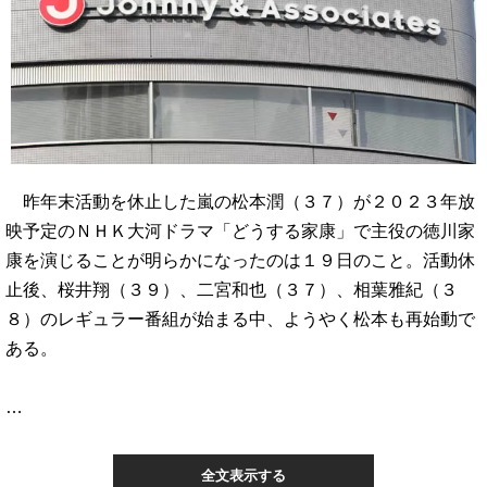
昨年末活動を休止した嵐の松本潤（３７）が２０２３年放
映予定のＮＨＫ大河ドラマ「どうする家康」で主役の徳川家
康を演じることが明らかになったのは１９日のこと。活動休
止後、桜井翔（３９）、二宮和也（３７）、相葉雅紀（３
８）のレギュラー番組が始まる中、ようやく松本も再始動で
ある。
…
全文表示する