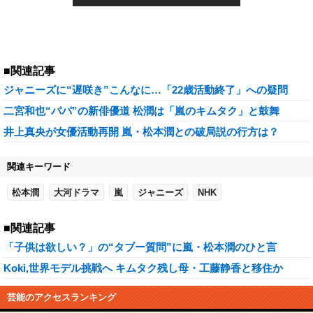
■関連記事
ジャニーズに“遅咲き”こんなに…「22歳活動終了」への疑問
二宮和也“パパ”の新俳優道 松潤は「嵐のキムタク」と鼓舞
井上真央が女優活動再開 嵐・松本潤との破局説の行方は？
関連キーワード
松本潤
大河ドラマ
嵐
ジャニーズ
NHK
■関連記事
「子供は欲しい？」の“タブー質問”に嵐・松本潤のひと言
Koki,世界モデル挑戦へ キムタク残し母・工藤静香と移住か
芸能のアクセスランキング