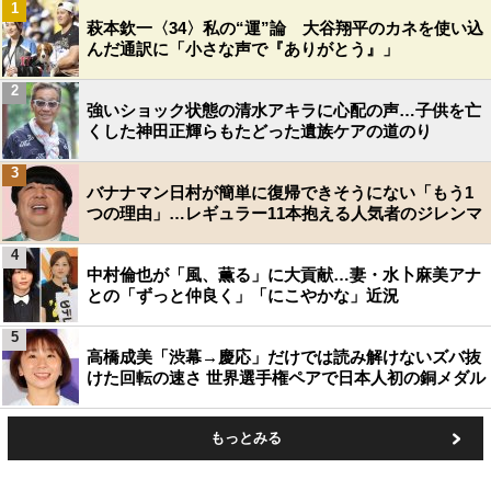
1
萩本欽一〈34〉私の“運”論 大谷翔平のカネを使い込
んだ通訳に「小さな声で『ありがとう』」
2
強いショック状態の清水アキラに心配の声…子供を亡
くした神田正輝らもたどった遺族ケアの道のり
3
バナナマン日村が簡単に復帰できそうにない「もう1
つの理由」…レギュラー11本抱える人気者のジレンマ
4
中村倫也が「風、薫る」に大貢献…妻・水卜麻美アナ
との「ずっと仲良く」「にこやかな」近況
5
高橋成美「渋幕→慶応」だけでは読み解けないズバ抜
けた回転の速さ 世界選手権ペアで日本人初の銅メダル
もっとみる