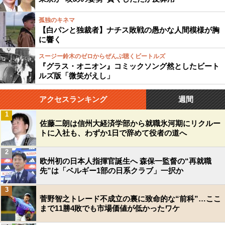
孤独のキネマ
【白パンと独裁者】ナチス敗戦の愚かな人間模様が胸
に響く
スージー鈴木のゼロからぜんぶ聴くビートルズ
『グラス・オニオン』コミックソング然としたビート
ルズ版「微笑がえし」
アクセスランキング
週間
1
佐藤二朗は信州大経済学部から就職氷河期にリクルー
トに入社も、わずか1日で辞めて役者の道へ
2
欧州初の日本人指揮官誕生へ 森保一監督の“再就職
先”は「ベルギー1部の日系クラブ」一択か
3
菅野智之トレード不成立の裏に致命的な“前科”…ここ
まで11勝4敗でも市場価値が低かったワケ