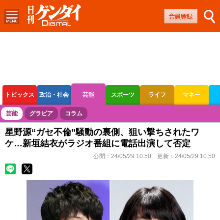
トピックス
政治・社会
芸能
スポーツ
ライフ
マネー
ボートレース
競輪
オートレース
芸能
グラビア
コラム
星野源“ガセ不倫”騒動の裏側、狙い撃ちされたワ
ケ…新垣結衣がラジオ番組に電話出演して否定
公開：
24/05/29 10:50
更新：
24/05/29 10:50