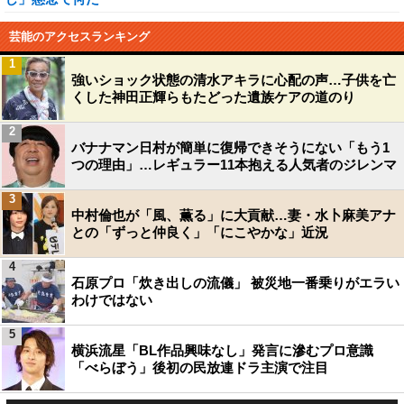
芸能のアクセスランキング
1
強いショック状態の清水アキラに心配の声…子供を亡
くした神田正輝らもたどった遺族ケアの道のり
2
バナナマン日村が簡単に復帰できそうにない「もう1
つの理由」…レギュラー11本抱える人気者のジレンマ
3
中村倫也が「風、薫る」に大貢献…妻・水卜麻美アナ
との「ずっと仲良く」「にこやかな」近況
4
石原プロ「炊き出しの流儀」 被災地一番乗りがエラい
わけではない
5
横浜流星「BL作品興味なし」発言に滲むプロ意識
「べらぼう」後初の民放連ドラ主演で注目