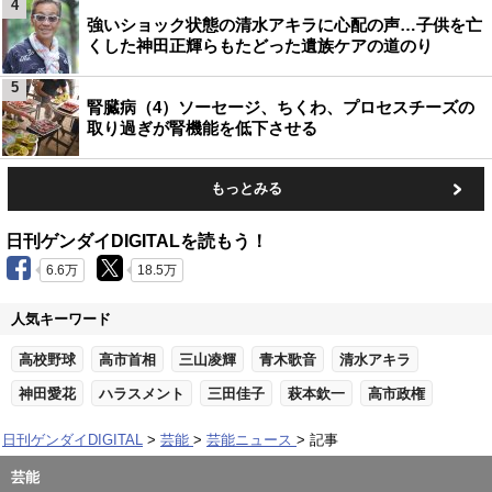
4
強いショック状態の清水アキラに心配の声…子供を亡
くした神田正輝らもたどった遺族ケアの道のり
5
腎臓病（4）ソーセージ、ちくわ、プロセスチーズの
取り過ぎが腎機能を低下させる
もっとみる
日刊ゲンダイDIGITALを読もう！
6.6万
18.5万
人気キーワード
高校野球
高市首相
三山凌輝
青木歌音
清水アキラ
神田愛花
ハラスメント
三田佳子
萩本欽一
高市政権
日刊ゲンダイDIGITAL
芸能
芸能ニュース
記事
芸能