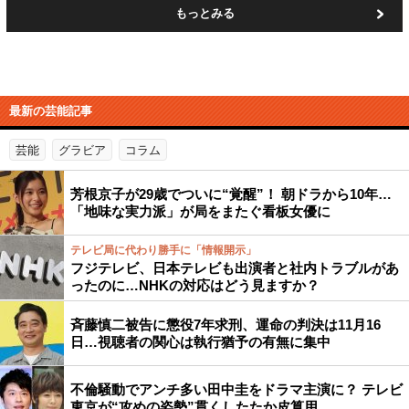
もっとみる
最新の芸能記事
芸能
グラビア
コラム
芳根京子が29歳でついに“覚醒”！ 朝ドラから10年…
「地味な実力派」が局をまたぐ看板女優に
テレビ局に代わり勝手に「情報開示」
フジテレビ、日本テレビも出演者と社内トラブルがあ
ったのに…NHKの対応はどう見ますか？
斉藤慎二被告に懲役7年求刑、運命の判決は11月16
日…視聴者の関心は執行猶予の有無に集中
不倫騒動でアンチ多い田中圭をドラマ主演に？ テレビ
東京が“攻めの姿勢”貫くしたたか皮算用