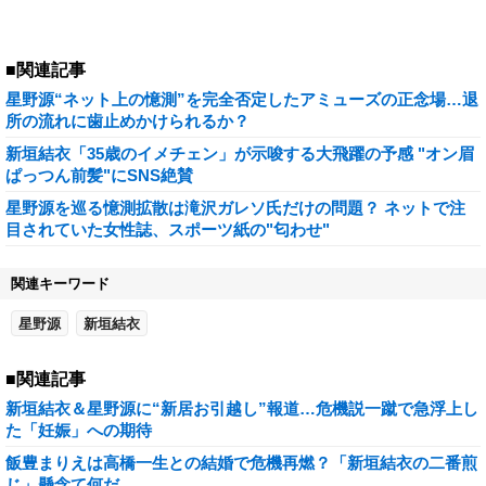
■関連記事
星野源“ネット上の憶測”を完全否定したアミューズの正念場…退
所の流れに歯止めかけられるか？
新垣結衣「35歳のイメチェン」が示唆する大飛躍の予感 "オン眉
ぱっつん前髪"にSNS絶賛
星野源を巡る憶測拡散は滝沢ガレソ氏だけの問題？ ネットで注
目されていた女性誌、スポーツ紙の"匂わせ"
関連キーワード
星野源
新垣結衣
■関連記事
新垣結衣＆星野源に“新居お引越し”報道…危機説一蹴で急浮上し
た「妊娠」への期待
飯豊まりえは高橋一生との結婚で危機再燃？「新垣結衣の二番煎
じ」懸念て何だ