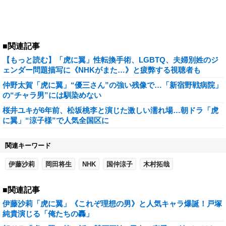
■関連記事
【もっと読む】「虎に翼」性転換手術、LGBTQ、夫婦別姓のジ
ェンダー問題描写に《NHKがまた…》と疲弊する視聴者も
仲野太賀「虎に翼」“優三さん”の強い残像で…「新宿野戦病院」
の“チャラ男”には馴染めない
桜井ユキが6年前、松坂桃李と演じた激しい濡れ場…朝ドラ「虎
に翼」“涼子様”で人気全国区に
関連キーワード
伊藤沙莉
岡田将生
NHK
国仲涼子
木村拓哉
■関連記事
伊藤沙莉「虎に翼」《これぞ理想の男》と人気キャラ爆誕！戸塚
純貴演じる「俺たちの轟」