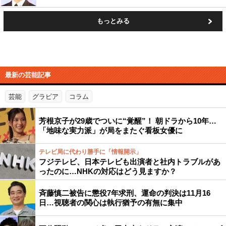
もっとみる
最新の芸能記事
芸能
グラビア
コラム
芳根京子が29歳でついに“覚醒”！ 朝ドラから10年…
「地味な実力派」が局をまたぐ看板女優に
テレビ局に代わり勝手に「情報開示」
フジテレビ、日本テレビも出演者と社内トラブルがあ
ったのに…NHKの対応はどう見ますか？
斉藤慎二被告に懲役7年求刑、運命の判決は11月16
日…視聴者の関心は執行猶予の有無に集中