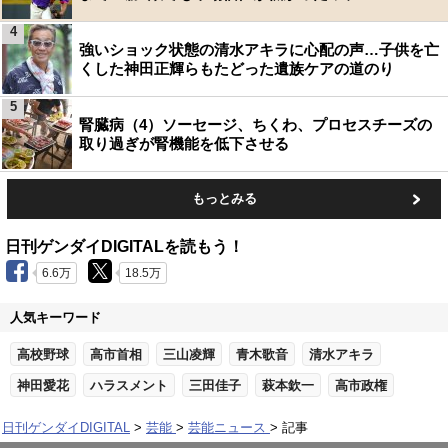
4
強いショック状態の清水アキラに心配の声…子供を亡
くした神田正輝らもたどった遺族ケアの道のり
5
腎臓病（4）ソーセージ、ちくわ、プロセスチーズの
取り過ぎが腎機能を低下させる
もっとみる
日刊ゲンダイDIGITALを読もう！
6.6万
18.5万
人気キーワード
高校野球
高市首相
三山凌輝
青木歌音
清水アキラ
神田愛花
ハラスメント
三田佳子
萩本欽一
高市政権
日刊ゲンダイDIGITAL
芸能
芸能ニュース
記事