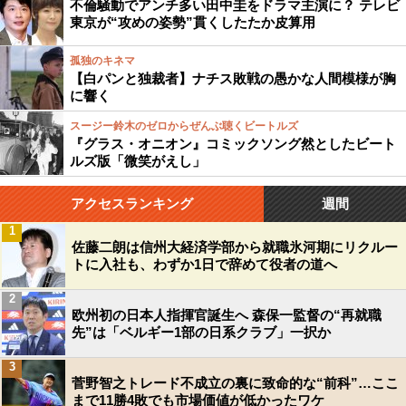
不倫騒動でアンチ多い田中圭をドラマ主演に？ テレビ
東京が“攻めの姿勢”貫くしたたか皮算用
孤独のキネマ
【白パンと独裁者】ナチス敗戦の愚かな人間模様が胸
に響く
スージー鈴木のゼロからぜんぶ聴くビートルズ
『グラス・オニオン』コミックソング然としたビート
ルズ版「微笑がえし」
アクセスランキング
週間
1
佐藤二朗は信州大経済学部から就職氷河期にリクルー
トに入社も、わずか1日で辞めて役者の道へ
2
欧州初の日本人指揮官誕生へ 森保一監督の“再就職
先”は「ベルギー1部の日系クラブ」一択か
3
菅野智之トレード不成立の裏に致命的な“前科”…ここ
まで11勝4敗でも市場価値が低かったワケ