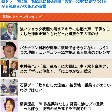
朝ドラ「虎に翼」第51話に賛否両論 "男女＝恋愛"に結びつけた
がる視聴者が大荒れの背景
芸能のアクセスランキング
1
強いショック状態の清水アキラに心配の声…子供を亡
くした神田正輝らもたどった遺族ケアの道のり
2
バナナマン日村が簡単に復帰できそうにない「もう1
つの理由」…レギュラー11本抱える人気者のジレンマ
3
中村倫也が「風、薫る」に大貢献…妻・水卜麻美アナ
との「ずっと仲良く」「にこやかな」近況
4
石原プロ「炊き出しの流儀」 被災地一番乗りがエラい
わけではない
5
横浜流星「BL作品興味なし」発言に滲むプロ意識
「べらぼう」後初の民放連ドラ主演で注目