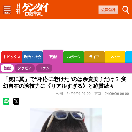
トピックス
政治・社会
芸能
スポーツ
ライフ
マネー
ボートレース
競輪
オートレース
芸能
グラビア
コラム
「虎に翼」で“相応に老けた”のは余貴美子だけ？ 変
幻自在の演技力に《リアルすぎる》と称賛続々
公開：
24/09/06 06:00
更新：
24/09/06 06:00