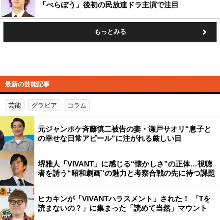
「べらぼう」後初の民放連ドラ主演で注目
もっとみる
最新の芸能記事
芸能
グラビア
コラム
元ジャンポケ斉藤慎二被告の妻・瀬戸サオリ“息子と
の幸せな日常アピール”に注がれる厳しい目
堺雅人「VIVANT」に感じる“懐かしさ”の正体…視聴
者を誘う“昭和劇画”の魅力と考察合戦の先に待つ課題
ヒカキンが「VIVANTハラスメント」された！ 「Tを
読まないの？」に集まった「読めて当然」マウント