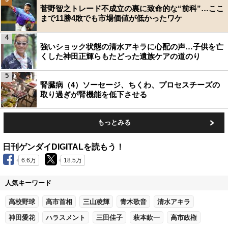
菅野智之トレード不成立の裏に致命的な“前科”…ここ
まで11勝4敗でも市場価値が低かったワケ
4
強いショック状態の清水アキラに心配の声…子供を亡
くした神田正輝らもたどった遺族ケアの道のり
5
腎臓病（4）ソーセージ、ちくわ、プロセスチーズの
取り過ぎが腎機能を低下させる
もっとみる
日刊ゲンダイDIGITALを読もう！
6.6万
18.5万
人気キーワード
高校野球
高市首相
三山凌輝
青木歌音
清水アキラ
神田愛花
ハラスメント
三田佳子
萩本欽一
高市政権