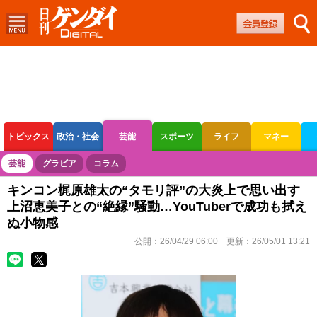
トピックス
政治・社会
芸能
スポーツ
ライフ
マネー
ボートレース
競輪
オートレース
芸能
グラビア
コラム
キンコン梶原雄太の“タモリ評”の大炎上で思い出す
上沼恵美子との“絶縁”騒動…YouTuberで成功も拭え
ぬ小物感
公開：
26/04/29 06:00
更新：
26/05/01 13:21