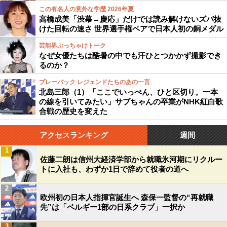
この有名人の意外な学歴 2026年夏
高橋成美「渋幕→慶応」だけでは読み解けないズバ抜
けた回転の速さ 世界選手権ペアで日本人初の銅メダル
芸能界ぶっちゃけトーク
なぜ女優たちは酷暑の中でも汗ひとつかかず撮影でき
るのか？
プレーバック レジェンドたちのあの一言
北島三郎（1）「ここでいっぺん、ひと区切り。一本
の線を引いてみたい」サブちゃんの卒業がNHK紅白歌
合戦の歴史を変えた
アクセスランキング
週間
1
佐藤二朗は信州大経済学部から就職氷河期にリクルー
トに入社も、わずか1日で辞めて役者の道へ
2
欧州初の日本人指揮官誕生へ 森保一監督の“再就職
先”は「ベルギー1部の日系クラブ」一択か
3