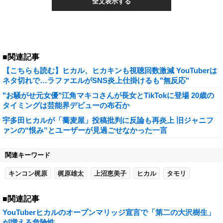
全文表示する
■関連記事
【こちらも読む】ヒカル、ヒカキンも視聴回数激減 YouTuberは
ネタ切れで…ラファエルがSNS炎上仕掛けるも"無反応"
"お騒がせ元女優"江角マキコさんが長女とTikTokに登場 20歳の
タイミングは芸能界デビューの布石か
宇多田ヒカルが「蕎麦屋」投稿批判に反論も再炎上 旧ジャニフ
ァンの“恨み”とユーザーが見過ごせなかった一言
関連キーワード
キンコン梶原
梶原雄太
上沼恵美子
ヒカル
タモリ
■関連記事
YouTuberヒカルのオープンマリッジ宣言で「第二の大沢樹生」
が増える危険性