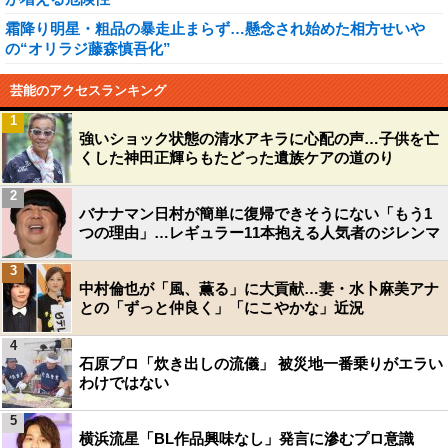
霜降り明星・粗品の暴走止まらず…懸念され始めた相方せいや
の“オリラジ藤森慎吾化”
芸能のアクセスランキング
1
強いショック状態の清水アキラに心配の声…子供を亡
くした神田正輝らもたどった遺族ケアの道のり
2
バナナマン日村が簡単に復帰できそうにない「もう1
つの理由」…レギュラー11本抱える人気者のジレンマ
3
中村倫也が「風、薫る」に大貢献…妻・水卜麻美アナ
との「ずっと仲良く」「にこやかな」近況
4
石原プロ「炊き出しの流儀」 被災地一番乗りがエラい
わけではない
5
横浜流星「BL作品興味なし」発言に滲むプロ意識