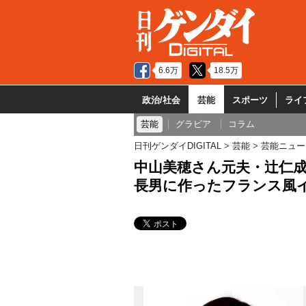
6.6万
18.5万
政治/社会
芸能
スポーツ
ライ
芸能
グラビア
コラム
日刊ゲンダイDIGITAL
芸能
芸能ニュー
中山美穂さん元夫・辻仁
長男に作ったフランス風