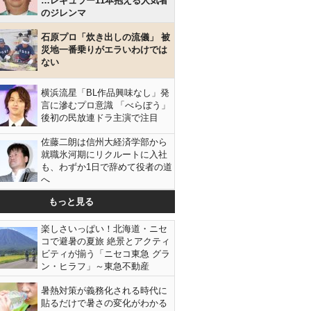
…レギュラー11本抱える人気者
のジレンマ
石原プロ「炊き出しの流儀」 被
災地一番乗りがエラいわけでは
ない
横浜流星「BL作品興味なし」発
言に滲むプロ意識 「べらぼう」
後初の民放連ドラ主演で注目
佐藤二朗は信州大経済学部から
就職氷河期にリクルートに入社
も、わずか1日で辞めて役者の道
へ
もっと見る
楽しさいっぱい！北海道・ニセ
コで避暑の夏旅 絶景とアクティ
ビティが揃う「ニセコ東急 グラ
ン・ヒラフ」～東急不動産
暑熱対策が義務化される時代に
貼るだけで暑さの変化がわかる