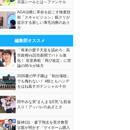
示温シールとは～ファンケル
AGA治療に革命を起こす検査技
術「スキャビジョン」銀クリが
提示する新しい薄毛治療のあり
方
編集部オススメ
「将来の愛子天皇を認めろ」高
市政権vs読売新聞でバトル激
化！ 皇室典範「再び改定」に世
論の85％が味方
2026夏の甲子園は「初出場校」
でも侮れない！ 4校ともハンデ
をはね返すポテンシャル十分
田中みな実“まんまるE乳”も筋金
入り！アッパレのあざとさ
阪神1位・森下翔太を英才教育
父親が明かす「マイホーム購入