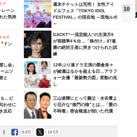
イブ
週末チケットは完売！ 女性アイ
10
トレーン
ドルフェス「TOKYO IDOL
れた気持
FESTIVAL」の現在地 ～現地ルポ
～
GACKT“一流芸能人”の主演月9
トルズ
が視聴率4％台…「格付け」87連
『ドン
勝の絶対王者に突きつけられた試
練
渡し会」
12年ぶり連ドラ主演の榮倉奈々
ドームツ
が綾瀬はるかを超える日…アラフ
差と
ォー女優「最新勢力図」変動の兆
し
設も…ビ
三山凌輝にとって義父・水谷豊よ
匂わせに
り厄介な“後門の狼”とは…「愛の
き反応
不時着」密会報道が招いた代償
う！
6.6万
18.5万