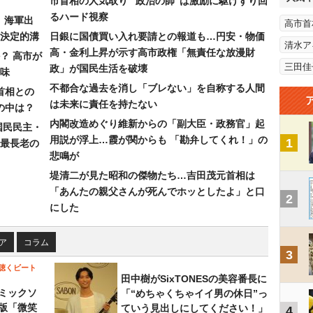
市首相の人気取り “政治の師”は激励に駆けずり回
るハード視察
）海軍出
高市首
決定的溝
日銀に国債買い入れ要請との報道も…円安・物価
清水ア
高・金利上昇が示す高市政権「無責任な放漫財
？ 高市が
三田佳
政」が国民生活を破壊
味
不都合な過去を消し「ブレない」を自称する人間
首相との
は未来に責任を持たない
の中は？
内閣改造めぐり維新からの「副大臣・政務官」起
国民民主・
用説が浮上…霞が関からも 「勘弁してくれ！」の
1
最長老の
悲鳴が
堤清二が見た昭和の傑物たち…吉田茂元首相は
「あんたの親父さんが死んでホッとしたよ」と口
2
にした
ア
コラム
3
聴くビート
田中樹がSixTONESの美容番長に
ミックソ
「“めちゃくちゃイイ男の休日”っ
版「微笑
ていう見出しにしてください！」
4