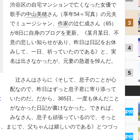
渋谷区の自宅マンションで亡くなった女優で
歌手の
中山美穂
さん（享年54＝写真）の元夫
3
でミュージシャン、
作家
の辻仁成さん（65）
が8日に自身のブログを更新。《某月某日、不
意の悲しい知らせがあり、昨日は日記をお休
4
みして、一日、祈っていたのである》と、実
名は出さなかったが、元妻の急逝を悼んだ。
5
辻さんはさらに《そして、息子のことが心
配なので、昨日はずっと息子君に寄り添って
いたのだ。だから、365日、一度も休んだこと
仁
がなかった日記が書けなかった。できれば、
PR
みなさん、息子も頑張っているので、そっと
と、まじで、父ちゃんは嬉しいのである》とつづっ
PR