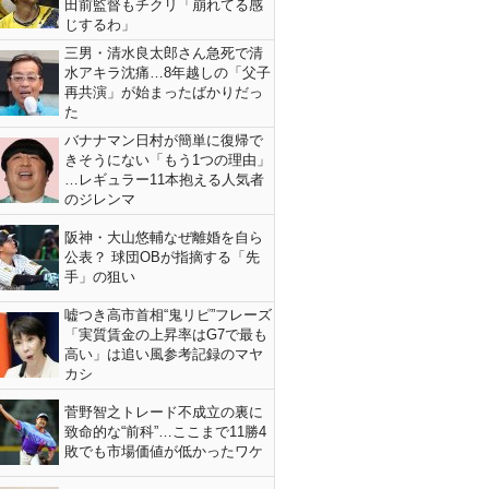
田前監督もチクリ「崩れてる感
じするわ」
三男・清水良太郎さん急死で清
水アキラ沈痛…8年越しの「父子
再共演」が始まったばかりだっ
た
バナナマン日村が簡単に復帰で
きそうにない「もう1つの理由」
…レギュラー11本抱える人気者
のジレンマ
阪神・大山悠輔なぜ離婚を自ら
公表？ 球団OBが指摘する「先
手」の狙い
嘘つき高市首相“鬼リピ”フレーズ
「実質賃金の上昇率はG7で最も
高い」は追い風参考記録のマヤ
カシ
菅野智之トレード不成立の裏に
致命的な“前科”…ここまで11勝4
敗でも市場価値が低かったワケ