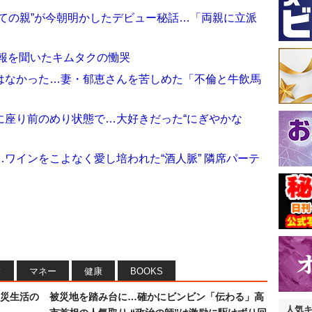
ての親”が今朝明かしたデビュー秘話…「両親に立派
訃報を聞いたキムタクの慟哭
はなかった…妻・郁恵さんを苦しめた「不倫と牛飲馬
に座り前のめり状態で…大好きだった“にぎやかな
ワインをこよなく愛し培われた“酒人脈” 隣席パーテ
フ
マネー
健康
BOOKS
災生活の
被災地を踏み台に…確かにビンビン「伝わる」高
人気