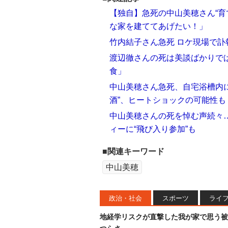
【独自】急死の中山美穂さん“育
な家を建ててあげたい！」
竹内結子さん急死 ロケ現場で
渡辺徹さんの死は美談ばかりで
食」
中山美穂さん急死、自宅浴槽内
酒”、ヒートショックの可能性も
中山美穂さんの死を悼む声続々…
ィーに“飛び入り参加”も
■関連キーワード
中山美穂
政治・社会
スポーツ
ライ
地経学リスクが直撃した我が家で思う被