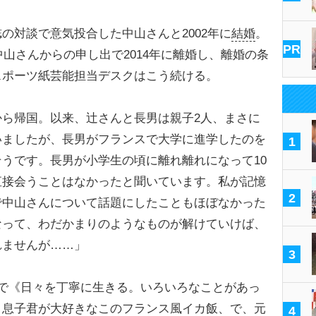
対談で意気投合した中山さんと2002年に
結婚
。
PR
中山さんからの申し出で2014年に離婚し、離婚の条
スポーツ紙芸能担当デスクはこう続ける。
ら帰国。以来、辻さんと長男は親子2人、まさに
いましたが、長男がフランスで大学に進学したのを
1
うです。長男が小学生の頃に離れ離れになって10
直接会うことはなかったと聞いています。私が記憶
2
で中山さんについて話題にしたこともほぼなかった
なって、わだかまりのようなものが解けていけば、
れませんが……」
3
で《日々を丁寧に生きる。いろいろなことがあっ
。息子君が大好きなこのフランス風イカ飯、で、元
4