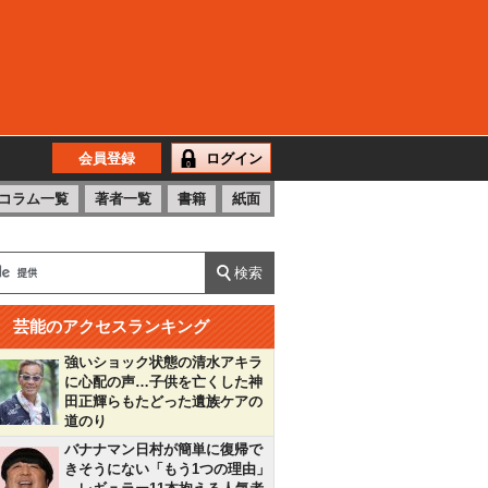
会員登録
ログイン
コラム一覧
著者一覧
書籍
紙面
芸能のアクセスランキング
強いショック状態の清水アキラ
に心配の声…子供を亡くした神
田正輝らもたどった遺族ケアの
道のり
バナナマン日村が簡単に復帰で
きそうにない「もう1つの理由」