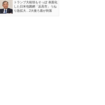
トランプ大統領もそっぽ 表面化
した日米包囲網「反高市」うね
り急拡大…2大後ろ盾が剥落