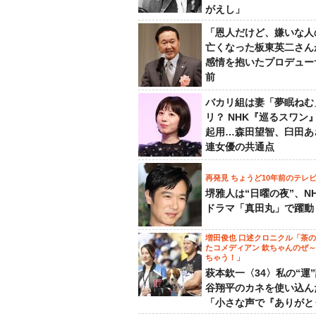
がえし」
「恩人だけど、嫌いな人
亡くなった板東英二さん
感情を抱いたプロデュー
前
バカリ組は妻「夢眠ねむ
リ？ NHK『巡るスワン
起用…森田望智、臼田あ
連女優の共通点
再発見 ちょうど10年前のテレ
堺雅人は“日曜の夜”、N
ドラマ「真田丸」で躍動
増田俊也 口述クロニクル「茶
たコメディアン 欽ちゃんのぜ
ちゃう！」
萩本欽一〈34〉私の“運
谷翔平のカネを使い込ん
「小さな声で『ありがと