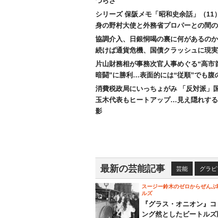
つらさ
シリーズ 保阪メモ「昭和史余話」（11
身の野村大使と外務省プロパーとの間の
協調介入、日銀恫喝の裏に何があるのか
続けば通貨危機、国債クラッシュに現実
片山財務相が事務次官人事めぐる“高市
暗闘”に勝利…表面的には“従順”でも腹
消費税政局にいっちょがみ 「反対派」
玉木代表もヒートアップ…見え隠れする
影
最新の芸能記事
芸能
グラビ
スージー鈴木のゼロからぜんぶ
ルズ
『グラス・オニオン』コ
ング然としたビートルズ