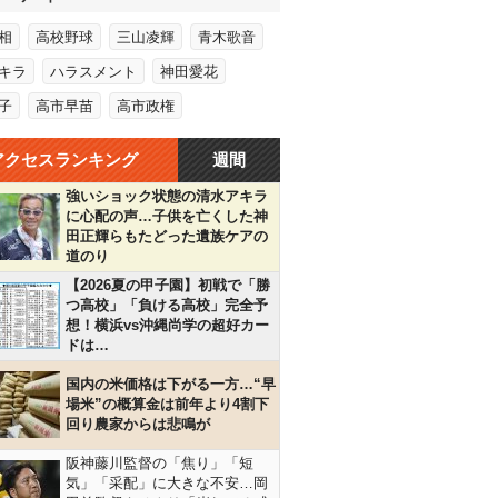
相
高校野球
三山凌輝
青木歌音
キラ
ハラスメント
神田愛花
子
高市早苗
高市政権
アクセスランキング
週間
強いショック状態の清水アキラ
に心配の声…子供を亡くした神
田正輝らもたどった遺族ケアの
道のり
【2026夏の甲子園】初戦で「勝
つ高校」「負ける高校」完全予
想！横浜vs沖縄尚学の超好カー
ドは…
国内の米価格は下がる一方…“早
場米”の概算金は前年より4割下
回り農家からは悲鳴が
阪神藤川監督の「焦り」「短
気」「采配」に大きな不安…岡