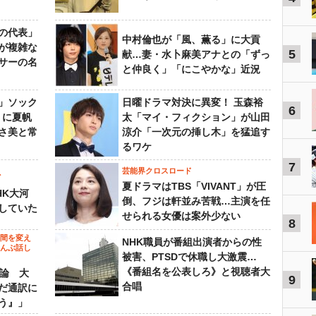
の代表」
中村倫也が「風、薫る」に大貢
が複雑な
5
献…妻・水卜麻美アナとの「ずっ
サーの名
と仲良く」「にこやかな」近況
」ソック
日曜ドラマ対決に異変！ 玉森裕
6
』に夏帆
太「マイ・フィクション」が山田
さ美と常
涼介「一次元の挿し木」を猛追す
るワケ
7
芸能界クロスロード
ビ
夏ドラマはTBS「VIVANT」が圧
HK大河
倒、フジは軒並み苦戦…主演を任
していた
せられる女優は案外少ない
8
の間を変え
NHK職員が番組出演者からの性
～んぶ話し
被害、PTSDで休職し大激震…
《番組名を公表しろ》と視聴者大
”論 大
9
合唱
だ通訳に
う』」