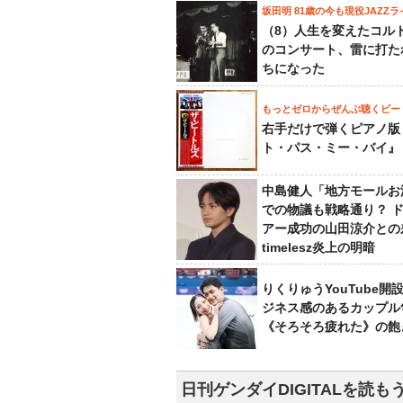
坂田明 81歳の今も現役JAZZラ
（8）人生を変えたコル
のコンサート、雷に打た
ちになった
もっとゼロからぜんぶ聴くビー
右手だけで弾くピアノ版
ト・パス・ミー・バイ』
中島健人「地方モールお
での物議も戦略通り？ 
アー成功の山田涼介との
timelesz炎上の明暗
りくりゅうYouTube開
ジネス感のあるカップル
《そろそろ疲れた》の飽
日刊ゲンダイDIGITALを読も