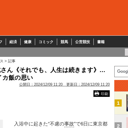
フ
経済
健康
コミック
競馬
公営競技
書籍
ス
記事
成さん《それでも、人生は続きます》…
イカ飯の思い
公開日：
2024/12/09 11:20
更新日：
2024/12/09 11:20
印刷
1
入浴中に起きた“不慮の
事故
”で6日に東京都
2