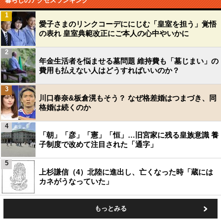
暮らしのアクセスランキング
1
愛子さまのリンクコーデににじむ「皇室を担う」覚悟
の表れ 皇室典範改正にご本人の心中やいかに
2
年金生活者を悩ませる墓問題 維持費も「墓じまい」の
費用も払えない人はどうすればいいのか？
3
川口春奈&板倉滉もそう？ なぜ格差婚はつまづき、同
格婚は続くのか
4
「朝」「彦」「憲」「恒」…旧宮家に残る皇族意識 養
子制度で改めて注目された「通字」
5
上杉謙信（4）北陸に進出し、亡くなった時「蔵には
カネがうなっていた」
もっとみる