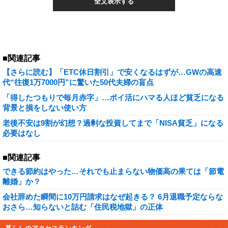
全文表示する
■関連記事
【さらに読む】「ETC休日割引」で安くなるはずが…GWの高速
代“往復1万7000円”に驚いた50代夫婦の盲点
「得したつもりで毎月赤字」…ポイ活にハマる人ほど貧乏になる
背景と損をしない使い方
老後不安は9割が幻想？過剰な投資してまで「NISA貧乏」になる
必要はなし
■関連記事
できる節約はやった…それでも止まらない物価高の果ては「節電
離婚」か？
会社辞めた瞬間に10万円請求はなぜ起きる？ 6月退職予定ならな
おさら…知らないと詰む「住民税地獄」の正体