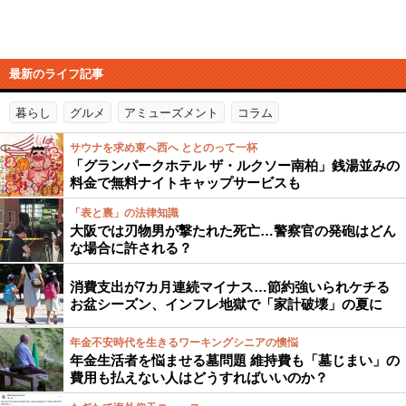
最新のライフ記事
暮らし
グルメ
アミューズメント
コラム
サウナを求め東へ西へ ととのって一杯
「グランパークホテル ザ・ルクソー南柏」銭湯並みの
料金で無料ナイトキャップサービスも
「表と裏」の法律知識
大阪では刃物男が撃たれた死亡…警察官の発砲はどん
な場合に許される？
消費支出が7カ月連続マイナス…節約強いられケチる
お盆シーズン、インフレ地獄で「家計破壊」の夏に
年金不安時代を生きるワーキングシニアの懊悩
年金生活者を悩ませる墓問題 維持費も「墓じまい」の
費用も払えない人はどうすればいいのか？