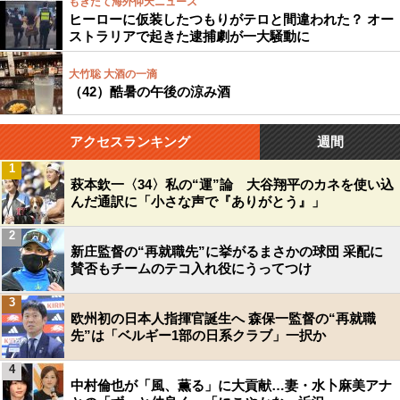
もぎたて海外仰天ニュース
ヒーローに仮装したつもりがテロと間違われた？ オー
ストラリアで起きた逮捕劇が一大騒動に
大竹聡 大酒の一滴
（42）酷暑の午後の涼み酒
アクセスランキング
週間
1
萩本欽一〈34〉私の“運”論 大谷翔平のカネを使い込
んだ通訳に「小さな声で『ありがとう』」
2
新庄監督の“再就職先”に挙がるまさかの球団 采配に
賛否もチームのテコ入れ役にうってつけ
3
欧州初の日本人指揮官誕生へ 森保一監督の“再就職
先”は「ベルギー1部の日系クラブ」一択か
4
中村倫也が「風、薫る」に大貢献…妻・水卜麻美アナ