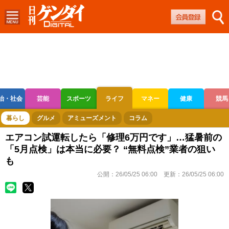
治・社会
芸能
スポーツ
ライフ
マネー
健康
競馬
ボートレース
競輪
オートレース
暮らし
グルメ
アミューズメント
コラム
エアコン試運転したら「修理6万円です」…猛暑前の
「5月点検」は本当に必要？ “無料点検”業者の狙い
も
公開：
26/05/25 06:00
更新：
26/05/25 06:00