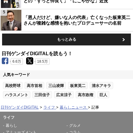
との「ずっと仲良く」「にこやかな」近況
5
「恩人だけど、嫌いな人の代表」亡くなった板東英二
さんが複雑な感情を抱いたプロデューサーの名前
もっとみる
日刊ゲンダイDIGITALを読もう！
6.6万
18.5万
人気キーワード
高校野球
高市首相
三山凌輝
板東英二
清水アキラ
ハラスメント
三田佳子
広末涼子
高市政権
巨人
日刊ゲンダイDIGITAL
ライフ
暮らしニュース
記事
ライフ
暮らし
グルメ
アミューズメント
コラム