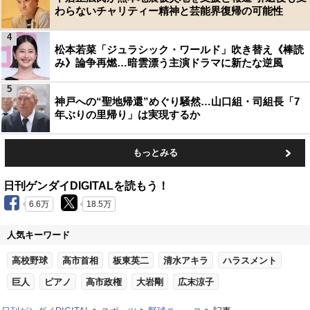
わらないチャリティー精神と芸能界復帰の可能性
4
松本若菜「ジュラシック・ワールド」吹き替え《棒読
み》論争再燃…暗雲漂う主演ドラマに新たな逆風
5
神戸への“聖地帰還”めぐり騒然…山口組・司組長「7
年ぶりの里帰り」は実現するか
もっとみる
日刊ゲンダイDIGITALを読もう！
6.6万
18.5万
人気キーワード
高校野球
高市首相
板東英二
清水アキラ
ハラスメント
巨人
ピアノ
高市政権
大岩剛
広末涼子