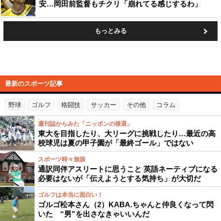
安…岡田前監督もチクリ「崩れてる感じするわ」
もっとみる
最新のスポーツ記事
野球
ゴルフ
格闘技
サッカー
その他
コラム
週刊誌からみた「ニッポンの後退」
東大を目指したり、大リーグに挑戦したり…最近の高
校球児は夏の甲子園が「最終ゴール」ではない
スポーツ時々放談
通訳同伴アスリートに思うこと 英語ネーティブになる
必要はないが「伝えようとする気持ち」が大切だ
ゴルフは本当に面白い！
ゴルゴ松本さん（2）KABA.ちゃんと仲良くなって閃
いた “男”を出さなきゃいいんだ