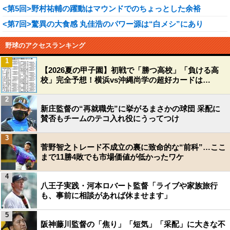
<第5回>野村祐輔の躍動はマウンドでのちょっとした余裕
<第7回>驚異の大食感 丸佳浩のパワー源は“白メシ”にあり
野球のアクセスランキング
1
【2026夏の甲子園】初戦で「勝つ高校」「負ける高
校」完全予想！横浜vs沖縄尚学の超好カードは…
2
新庄監督の“再就職先”に挙がるまさかの球団 采配に
賛否もチームのテコ入れ役にうってつけ
3
菅野智之トレード不成立の裏に致命的な“前科”…ここ
まで11勝4敗でも市場価値が低かったワケ
4
八王子実践・河本ロバート監督「ライブや家族旅行
も、事前に相談があれば休ませます」
5
阪神藤川監督の「焦り」「短気」「采配」に大きな不