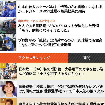
山本由伸＆スクーバルは「伝説の左右両輪」になれる
か…ドジャースWS3連覇へ相乗効果に期待
山﨑武司 これが俺の生きる道
友人である消防隊ヘリのパイロットが漏らした苦悩
「もう、病気になりそうだった」
プロ野球の「乱闘」は消滅するのか…死球禍でも激高
しない“侍ジャパン世代”の距離感
アクセスランキング
週間
1
萩本欽一〈34〉私の“運”論 大谷翔平のカネを使い込
んだ通訳に「小さな声で『ありがとう』」
2
高橋成美「渋幕→慶応」だけでは読み解けないズバ抜
けた回転の速さ 世界選手権ペアで日本人初の銅メダル
3
中居正広氏が熊本地震被災地を支援と報道 引退後も変