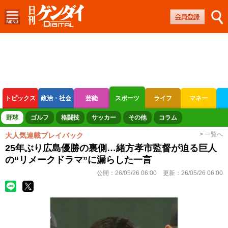
トピックス
政治・社会
芸能
スポーツ
ライフ
マネー
ボートレース
競輪
オートレース
野球
ゴルフ
格闘技
サッカー
その他
コラム
> 一覧へ
大人気連載プレイバック
25年ぶり広島優勝の裏側…緒方孝市監督が迫る巨人
の“リメークドラマ”に漏らした一言
公開：
26/05/26 06:00
更新：
26/05/26 06:00