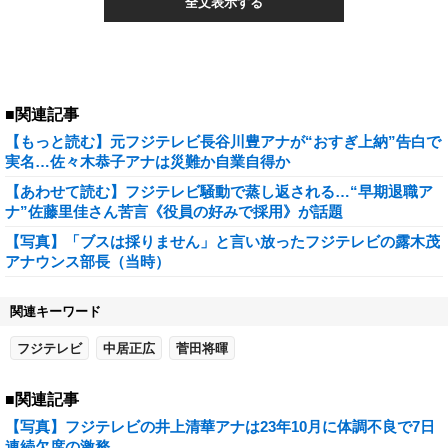
全文表示する
■関連記事
【もっと読む】元フジテレビ長谷川豊アナが“おすぎ上納”告白で
実名…佐々木恭子アナは災難か自業自得か
【あわせて読む】フジテレビ騒動で蒸し返される…“早期退職ア
ナ”佐藤里佳さん苦言《役員の好みで採用》が話題
【写真】「ブスは採りません」と言い放ったフジテレビの露木茂
アナウンス部長（当時）
関連キーワード
フジテレビ
中居正広
菅田将暉
■関連記事
【写真】フジテレビの井上清華アナは23年10月に体調不良で7日
連続欠席の激務