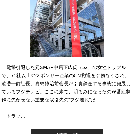
電撃引退した元SMAP中居正広氏（52）の女性トラブル
で、75社以上のスポンサー企業のCM撤退を余儀なくされ、
港浩一前社長、嘉納修治前会長が引責辞任する事態に発展し
ているフジテレビ。ここに来て、明るみになったのが番組制
作に欠かせない重要な取引先の“フジ離れ”だ。
トラブ…