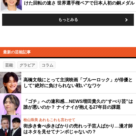
けた回転の速さ 世界選手権ペアで日本人初の銅メダル
もっとみる
最新の芸能記事
芸能
グラビア
コラム
高橋文哉にとって主演映画「ブルーロック」が俳優と
して“絶対に負けられない戦い”なワケ
「ゴチ」への違和感…NEWS増田貴久の“すべり芸”は
誰が悪いのか？ ナイナイが抱える27年目の課題
桧山珠美 あれもこれも言わせて
街歩き食べ歩きばかりの売れっ子芸人ばかり…漫才師
はネタを見せてナンボじゃないの？