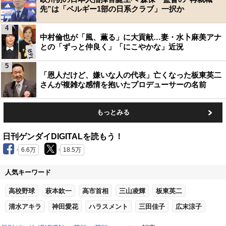
先”は「ベルギー1部の日系クラブ」一択か
4
中村倫也が「風、薫る」に大貢献…妻・水卜麻美アナ
との「ずっと仲良く」「にこやかな」近況
5
「恩人だけど、嫌いな人の代表」亡くなった板東英二
さんが複雑な感情を抱いたプロデューサーの名前
もっとみる
日刊ゲンダイDIGITALを読もう！
6.6万
18.5万
人気キーワード
高校野球
萩本欽一
高市首相
三山凌輝
板東英二
清水アキラ
神田愛花
ハラスメント
三田佳子
広末涼子