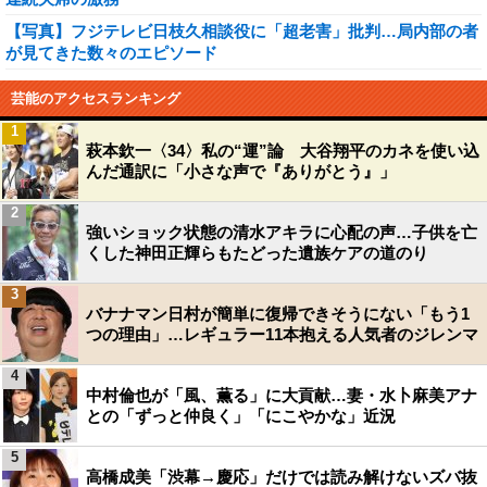
【写真】フジテレビ日枝久相談役に「超老害」批判…局内部の者
が見てきた数々のエピソード
芸能のアクセスランキング
1
萩本欽一〈34〉私の“運”論 大谷翔平のカネを使い込
んだ通訳に「小さな声で『ありがとう』」
2
強いショック状態の清水アキラに心配の声…子供を亡
くした神田正輝らもたどった遺族ケアの道のり
3
バナナマン日村が簡単に復帰できそうにない「もう1
つの理由」…レギュラー11本抱える人気者のジレンマ
4
中村倫也が「風、薫る」に大貢献…妻・水卜麻美アナ
との「ずっと仲良く」「にこやかな」近況
5
高橋成美「渋幕→慶応」だけでは読み解けないズバ抜