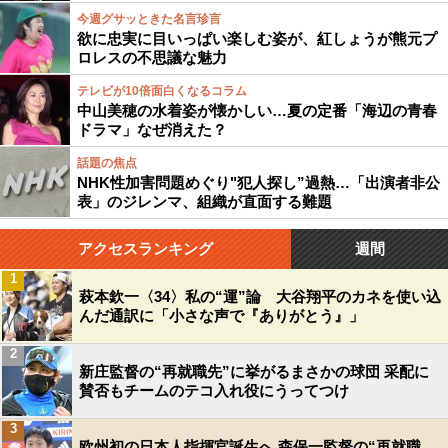
今週グサッときた名言珍言
欲に忠実に目いっぱい楽しむ姿が、紅しょうが熊元プ
ロレスの不思議な魅力
テレビが10倍面白くなるコラム
中山美穂の水着姿が懐かしい…夏の定番「海辺の青春
ドラマ」なぜ消えた？
話題の焦点
NHK性加害問題めぐり"犯人探し”過熱…「出演者非公
表」のジレンマ、組織が直面する難題
アクセスランキング
週間
1
萩本欽一〈34〉私の“運”論 大谷翔平のカネを使い込
んだ通訳に「小さな声で『ありがとう』」
2
新庄監督の“再就職先”に挙がるまさかの球団 采配に
賛否もチームのテコ入れ役にうってつけ
3
欧州初の日本人指揮官誕生へ 森保一監督の“再就職