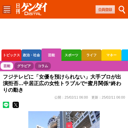
トピックス
政治・社会
芸能
スポーツ
ライフ
マネー
ボートレース
競輪
オートレース
芸能
グラビア
コラム
フジテレビに「女優を預けられない」大手プロが出
演拒否…中居正広の女性トラブルで“蜜月関係”終わ
りの動き
公開：
25/02/11 06:00
更新：
25/02/11 06:00