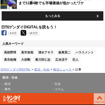
まで11勝4敗でも市場価値が低かったワケ
もっとみる
日刊ゲンダイDIGITALを読もう！
6.6万
18.5万
人気キーワード
高校野球
高市首相
清水アキラ
板東英二
ハラスメント
高市政権
大岩剛
黄川田仁志
広末涼子
巨人
日刊ゲンダイDIGITAL
政治・社会
政治ニュース
記事
政治・社会
政治
社会
事件
コラム