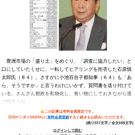
豊洲市場の「盛り土」をめぐり、「調査に協力したい」と
口にしていたくせに、一転してヒアリングを拒否した石原慎
太郎氏（８４）。さすがに小池百合子都知事（６４）も「あ
ら、そうですか」と言うわけにいかず、質問書を送り付けて
いる。さんざん都政を私物化し、食い物にしておきながら逃
げ切ろうな…
この記事は有料会員限定です。
日刊ゲンダイDIGITALに
有料会員登録
すると続きをお読みいただけます。
(残り557文字／全文698文字)
ログインして読む