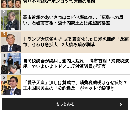
切り不可避な“ポンコツ”5大臣の名前
2
高市首相のあいさつはコピペ率85％…「広島への思
い」石破前首相・愛子内親王とは絶望的格差
3
トランプ大統領もそっぽ 表面化した日米包囲網「反高
市」うねり急拡大…2大後ろ盾が剥落
4
自民税調会が紛糾し党内大荒れ！ 高市首相「消費税減
税」でいよいよトドメ…反対派議員が証言
5
「愛子天皇」潰しは賛成で、消費税減税はなぜ反対？
玉木国民民主の「公約違反」がネットで袋叩き
もっとみる