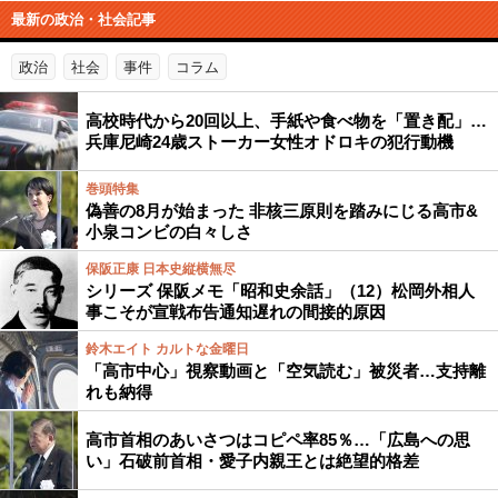
最新の政治・社会記事
政治
社会
事件
コラム
高校時代から20回以上、手紙や食べ物を「置き配」…
兵庫尼崎24歳ストーカー女性オドロキの犯行動機
巻頭特集
偽善の8月が始まった 非核三原則を踏みにじる高市&
小泉コンビの白々しさ
保阪正康 日本史縦横無尽
シリーズ 保阪メモ「昭和史余話」（12）松岡外相人
事こそが宣戦布告通知遅れの間接的原因
鈴木エイト カルトな金曜日
「高市中心」視察動画と「空気読む」被災者…支持離
れも納得
高市首相のあいさつはコピペ率85％…「広島への思
い」石破前首相・愛子内親王とは絶望的格差