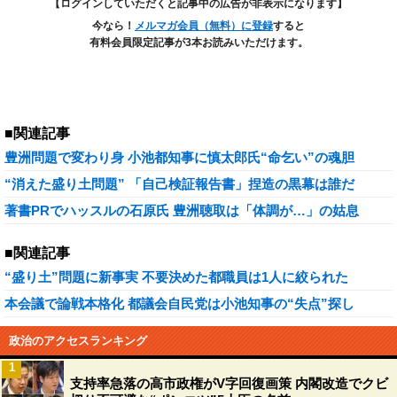
【ログインしていただくと記事中の広告が非表示になります】
今なら！
メルマガ会員（無料）に登録
すると
有料会員限定記事が3本お読みいただけます。
■関連記事
豊洲問題で変わり身 小池都知事に慎太郎氏“命乞い”の魂胆
“消えた盛り土問題” 「自己検証報告書」捏造の黒幕は誰だ
著書PRでハッスルの石原氏 豊洲聴取は「体調が…」の姑息
■関連記事
“盛り土”問題に新事実 不要決めた都職員は1人に絞られた
本会議で論戦本格化 都議会自民党は小池知事の“失点”探し
政治のアクセスランキング
1
支持率急落の高市政権がV字回復画策 内閣改造でクビ