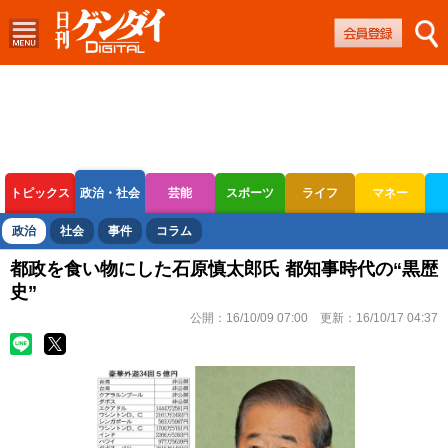
トピックス
政治・社会
芸能
スポーツ
ライフ
マネー
ボートレース
競輪
オートレース
政治
社会
事件
コラム
都政を食い物にした石原慎太郎氏 都知事時代の“黒歴
史”
公開：
16/10/09 07:00
更新：
16/10/17 04:37