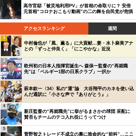
高市官邸「被災地利用PV」が首相の命取りに？ 安倍
元首相“コロナおこもり動画”の二の舞を自民党が危惧
アクセスランキング
週間
1
中村倫也が「風、薫る」に大貢献…妻・水卜麻美アナ
との「ずっと仲良く」「にこやかな」近況
2
欧州初の日本人指揮官誕生へ 森保一監督の“再就職
先”は「ベルギー1部の日系クラブ」一択か
3
萩本欽一〈34〉私の“運”論 大谷翔平のカネを使い込
んだ通訳に「小さな声で『ありがとう』」
4
新庄監督の“再就職先”に挙がるまさかの球団 采配に
賛否もチームのテコ入れ役にうってつけ
5
菅野智之トレード不成立の裏に致命的な“前科”…ここ