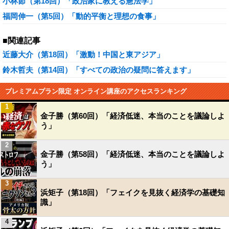
小林節（第18回）「政治家に教える憲法学」
福岡伸一（第5回）「動的平衡と理想の食事」
■関連記事
近藤大介（第18回）「激動！中国と東アジア」
鈴木哲夫（第14回）「すべての政治の疑問に答えます」
プレミアムプラン限定 オンライン講座のアクセスランキング
1
金子勝（第60回）「経済低迷、本当のことを議論しよ
う」
2
金子勝（第58回）「経済低迷、本当のことを議論しよ
う」
3
浜矩子（第18回）「フェイクを見抜く経済学の基礎知
識」
4