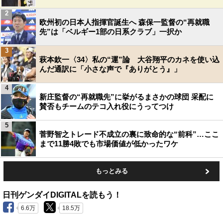
2
欧州初の日本人指揮官誕生へ 森保一監督の“再就職
先”は「ベルギー1部の日系クラブ」一択か
3
萩本欽一〈34〉私の“運”論 大谷翔平のカネを使い込
んだ通訳に「小さな声で『ありがとう』」
4
新庄監督の“再就職先”に挙がるまさかの球団 采配に
賛否もチームのテコ入れ役にうってつけ
5
菅野智之トレード不成立の裏に致命的な“前科”…ここ
まで11勝4敗でも市場価値が低かったワケ
もっとみる
日刊ゲンダイDIGITALを読もう！
6.6万
18.5万