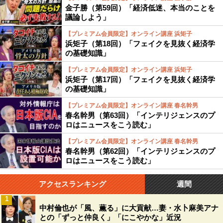
金子勝（第59回）「経済低迷、本当のことを
議論しよう」
【プレミアム会員限定】オンライン講座 浜矩子
浜矩子（第18回）「フェイクを見抜く経済学
の基礎知識」
【プレミアム会員限定】オンライン講座 浜矩子
浜矩子（第17回）「フェイクを見抜く経済学
の基礎知識」
【プレミアム会員限定】オンライン講座 春名幹男
春名幹男（第63回）「インテリジェンスのプ
ロはニュースをこう読む」
【プレミアム会員限定】オンライン講座 春名幹男
春名幹男（第62回）「インテリジェンスのプ
ロはニュースをこう読む」
アクセスランキング
週間
1
中村倫也が「風、薫る」に大貢献…妻・水卜麻美アナ
との「ずっと仲良く」「にこやかな」近況