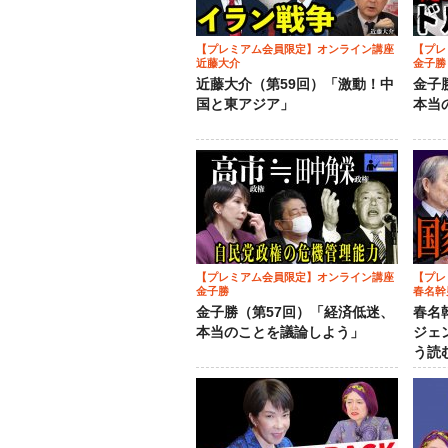
【プレミアム会員限定】オンライン講座
【プレ
近藤大介
金子勝
近藤大介（第59回）「激動！中
金子
国と東アジア」
本当
【プレミアム会員限定】オンライン講座
【プレ
金子勝
春名幹
金子勝（第57回）「経済低迷、
春名
本当のことを議論しよう」
ジェ
う読