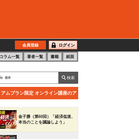
会員登録
ログイン
コラム一覧
著者一覧
書籍
紙面
ミアムプラン限定 オンライン講座のア
クセスランキング
金子勝（第60回）「経済低迷、
本当のことを議論しよう」