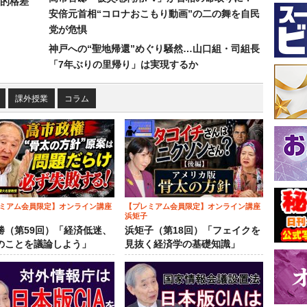
的格差
安倍元首相“コロナおこもり動画”の二の舞を自民
党が危惧
神戸への“聖地帰還”めぐり騒然…山口組・司組長
「7年ぶりの里帰り」は実現するか
課外授業
コラム
ミアム会員限定】オンライン講座
【プレミアム会員限定】オンライン講座
浜矩子
勝（第59回）「経済低迷、
浜矩子（第18回）「フェイクを
のことを議論しよう」
見抜く経済学の基礎知識」