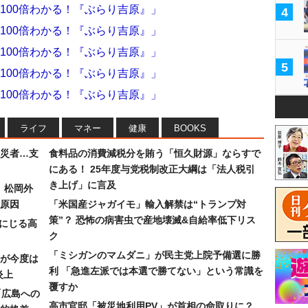
100倍わかる！『ぶらり吉原』」
4
100倍わかる！『ぶらり吉原』」
100倍わかる！『ぶらり吉原』」
5
100倍わかる！『ぶらり吉原』」
100倍わかる！『ぶらり吉原』」
ライフ
マネー
健康
BOOKS
災者…支
食料品の消費減税分を賄う「恒久財源」ならすで
にある！ 25年度与党税制改正大綱は「法人税引
き上げ」に言及
）松岡外
原因
「米国産ジャガイモ」輸入解禁は“トランプ対
策”？ 恐怖の病害虫で産地壊滅&自給率低下リス
みにじる高
ク
「ミシガンのマムダニ」が民主党上院予備選に勝
が今度は
利 「急進左派では本選で勝てない」という常識を
炎上
覆すか
「広島への
高市官邸「被災地利用PV」が首相の命取りに？