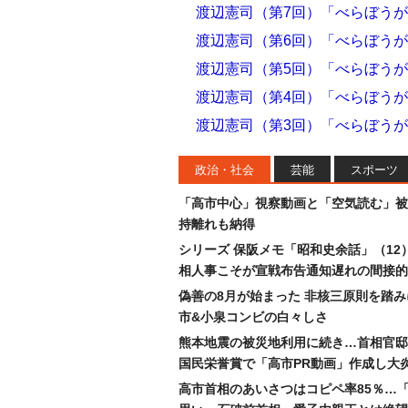
渡辺憲司（第7回）「べらぼうが
渡辺憲司（第6回）「べらぼうが
渡辺憲司（第5回）「べらぼうが
渡辺憲司（第4回）「べらぼうが
渡辺憲司（第3回）「べらぼうが
政治・社会
芸能
スポーツ
「高市中心」視察動画と「空気読む」被
持離れも納得
シリーズ 保阪メモ「昭和史余話」（12
相人事こそが宣戦布告通知遅れの間接的
偽善の8月が始まった 非核三原則を踏
市&小泉コンビの白々しさ
熊本地震の被災地利用に続き…首相官邸
国民栄誉賞で「高市PR動画」作成し大
高市首相のあいさつはコピペ率85％…