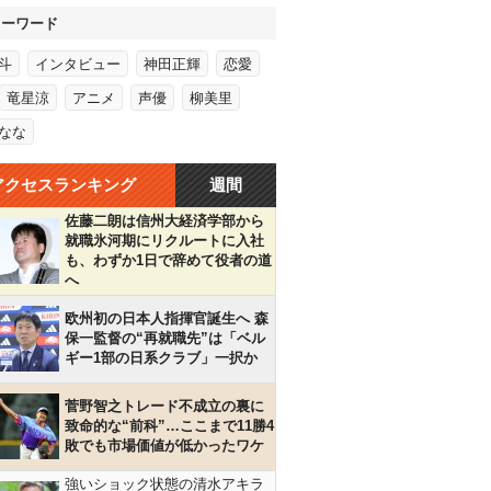
キーワード
斗
インタビュー
神田正輝
恋愛
竜星涼
アニメ
声優
柳美里
なな
アクセスランキング
週間
佐藤二朗は信州大経済学部から
就職氷河期にリクルートに入社
も、わずか1日で辞めて役者の道
へ
欧州初の日本人指揮官誕生へ 森
保一監督の“再就職先”は「ベル
ギー1部の日系クラブ」一択か
菅野智之トレード不成立の裏に
致命的な“前科”…ここまで11勝4
敗でも市場価値が低かったワケ
強いショック状態の清水アキラ