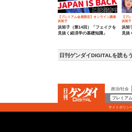
【プレミアム会員限定】オンライン講座
【プレ
浜矩子
浜矩子
浜矩子（第14回）「フェイクを
浜矩
見抜く経済学の基礎知識」
見抜
日刊ゲンダイDIGITALを読も
政治/社会
プレミアム
サイトポリシ