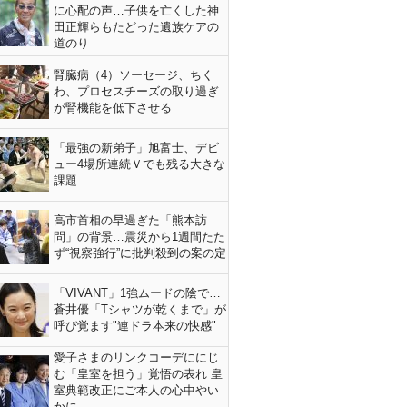
に心配の声…子供を亡くした神
田正輝らもたどった遺族ケアの
道のり
腎臓病（4）ソーセージ、ちく
わ、プロセスチーズの取り過ぎ
が腎機能を低下させる
「最強の新弟子」旭富士、デビ
ュー4場所連続Ｖでも残る大きな
課題
高市首相の早過ぎた「熊本訪
問」の背景…震災から1週間たた
ず“視察強行”に批判殺到の案の定
「VIVANT」1強ムードの陰で…
蒼井優「Tシャツが乾くまで」が
呼び覚ます"連ドラ本来の快感"
愛子さまのリンクコーデににじ
む「皇室を担う」覚悟の表れ 皇
室典範改正にご本人の心中やい
かに