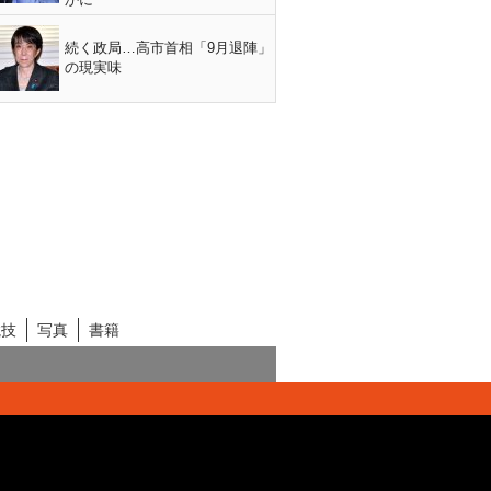
続く政局…高市首相「9月退陣」
の現実味
競技
写真
書籍