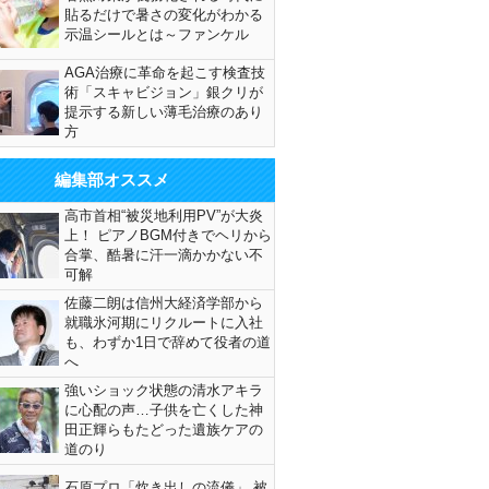
貼るだけで暑さの変化がわかる
示温シールとは～ファンケル
AGA治療に革命を起こす検査技
術「スキャビジョン」銀クリが
提示する新しい薄毛治療のあり
方
編集部オススメ
高市首相“被災地利用PV”が大炎
上！ ピアノBGM付きでヘリから
合掌、酷暑に汗一滴かかない不
可解
佐藤二朗は信州大経済学部から
就職氷河期にリクルートに入社
も、わずか1日で辞めて役者の道
へ
強いショック状態の清水アキラ
に心配の声…子供を亡くした神
田正輝らもたどった遺族ケアの
道のり
石原プロ「炊き出しの流儀」 被