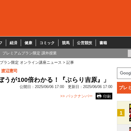
フ
経済
健康
コミック
競馬
公営競技
書籍
プレミアムプラン限定 課外授業
プラン限定 オンライン講座ニュース
記事
 渡辺憲司
ぼうが100倍わかる！『ぶらり吉原』」
公開日：
2025/06/06 17:00
更新日：
2025/06/06 17:00
プレ
>> バックナンバー
印刷
1