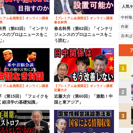
人気
中村敬
ミアム会員限定】オンライン講座
【プレミアム会員限定】オンライン講座
男
春名幹男
作家
幹男（第63回）「インテリ
春名幹男（第62回）「インテリ
ンスのプロはニュースをこ
ジェンスのプロはニュースをこ
吉本ば
む」
う読む」
1
ミアム会員限定】オンライン講座
【プレミアム会員限定】オンライン講座
近藤大介
2
子（第15回）「フェイクを
近藤大介（第60回）「激動！中
く経済学の基礎知識」
国と東アジア」
3