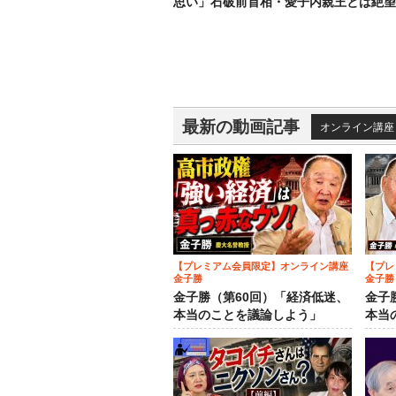
思い」石破前首相・愛子内親王とは絶望
最新の動画記事
オンライン講座
【プレミアム会員限定】オンライン講座
【プレ
金子勝
金子勝
金子勝（第60回）「経済低迷、
金子
本当のことを議論しよう」
本当