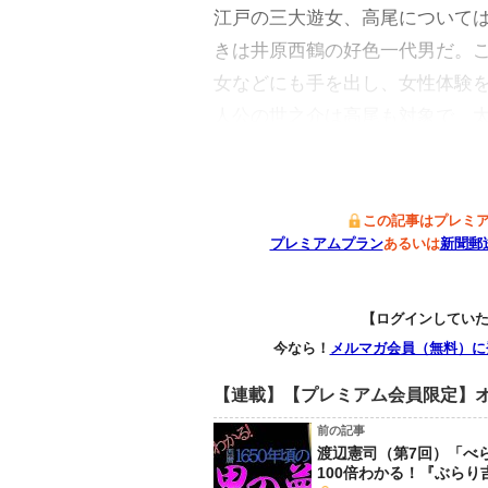
江戸の三大遊女、高尾について
きは井原西鶴の好色一代男だ。
女などにも手を出し、女性体験
人公の世之介は高尾も対象で、
この記事はプレミ
プレミアムプラン
あるいは
新聞郵
【ログインしてい
今なら！
メルマガ会員（無料）に
【連載】【プレミアム会員限定】オ
前の記事
渡辺憲司（第7回）「べ
100倍わかる！『ぶらり