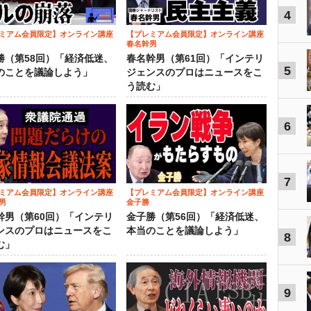
4
ミアム会員限定】オンライン講座
【プレミアム会員限定】オンライン講座
春名幹男
勝（第58回）「経済低迷、
春名幹男（第61回）「インテリ
5
のことを議論しよう」
ジェンスのプロはニュースをこ
う読む」
6
7
ミアム会員限定】オンライン講座
【プレミアム会員限定】オンライン講座
男
金子勝
幹男（第60回）「インテリ
金子勝（第56回）「経済低迷、
ンスのプロはニュースをこ
本当のことを議論しよう」
8
む」
9