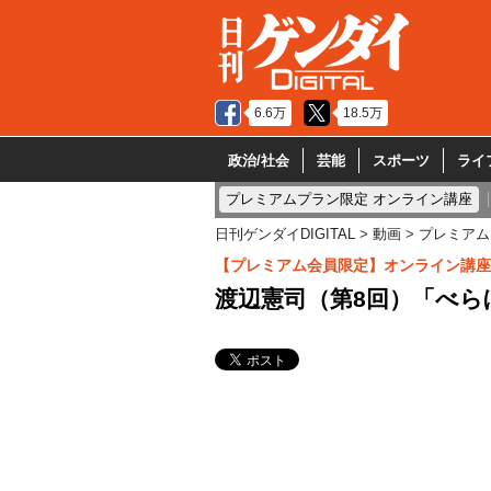
6.6万
18.5万
政治/社会
芸能
スポーツ
ライ
プレミアムプラン限定 オンライン講座
日刊ゲンダイDIGITAL
動画
プレミアム
【プレミアム会員限定】オンライン講座
渡辺憲司（第8回）「べら