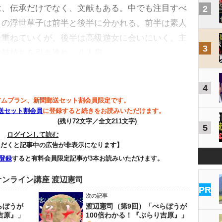
は、伝承だけでなく、文献もある。中でも注目すべ
2
この浮世草子は前半と後半に分かれる。前半は素人
を重ねていくが、後半は高級遊女に会いにいく。主
3
太鼓持ちを引き連れ、八人肩…
4
アムプラン、新聞郵送セット割会員限定です。
送セット割会員
に登録すると続きをお読みいただけます。
(残り72文字／全文211文字)
5
ログインして読む
ただくと記事中の広告が非表示になります】
登録
すると有料会員限定記事が3本お読みいただけます。
ンライン講座 渡辺憲司
PR
次の記事
らぼうが
渡辺憲司（第9回）「べらぼうが
吉原』」
100倍わかる！『ぶらり吉原』」