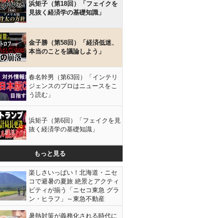
浜矩子（第18回）「フェイクを
見抜く経済学の基礎知識」
金子勝（第58回）「経済低迷、
本当のことを議論しよう」
春名幹男（第63回）「インテリ
ジェンスのプロはニュースをこ
う読む」
浜矩子（第6回）「フェイクを見
抜く経済学の基礎知識」
もっと見る
楽しさいっぱい！北海道・ニセ
コで避暑の夏旅 絶景とアクティ
ビティが揃う「ニセコ東急 グラ
ン・ヒラフ」～東急不動産
暑熱対策が義務化される時代に