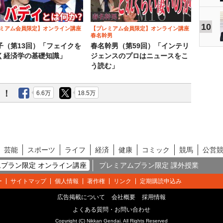
10
ミアム会員限定】オンライン講座
【プレミアム会員限定】オンライン講座
春名幹男
子（第13回）「フェイクを
春名幹男（第59回）「インテリ
く経済学の基礎知識」
ジェンスのプロはニュースをこ
う読む」
う！
6.6万
18.5万
芸能
スポーツ
ライフ
経済
健康
コミック
競馬
公営
プラン限定 オンライン講座
プレミアムプラン限定 課外授業
ー
サイトマップ
個人情報
著作権
リンク
定期購読申込み
広告掲載について
会社概要
採用情報
よくある質問・お問い合わせ
Copyright (C) Nikkan Gendai. All Rights Reserved