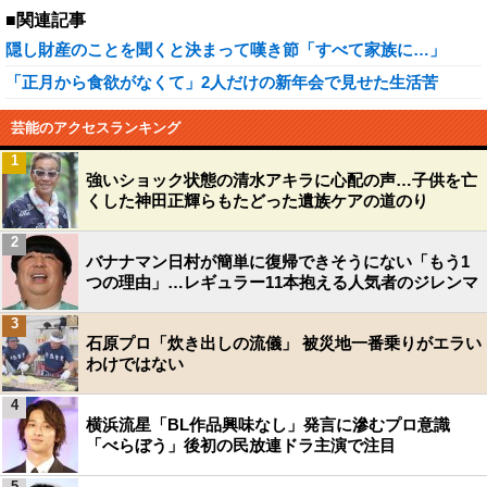
■関連記事
隠し財産のことを聞くと決まって嘆き節「すべて家族に…」
「正月から食欲がなくて」2人だけの新年会で見せた生活苦
芸能のアクセスランキング
1
強いショック状態の清水アキラに心配の声…子供を亡
くした神田正輝らもたどった遺族ケアの道のり
2
バナナマン日村が簡単に復帰できそうにない「もう1
つの理由」…レギュラー11本抱える人気者のジレンマ
3
石原プロ「炊き出しの流儀」 被災地一番乗りがエラい
わけではない
4
横浜流星「BL作品興味なし」発言に滲むプロ意識
「べらぼう」後初の民放連ドラ主演で注目
5