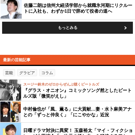
佐藤二朗は信州大経済学部から就職氷河期にリクルー
トに入社も、わずか1日で辞めて役者の道へ
もっとみる
最新の芸能記事
芸能
グラビア
コラム
スージー鈴木のゼロからぜんぶ聴くビートルズ
『グラス・オニオン』コミックソング然としたビート
ルズ版「微笑がえし」
中村倫也が「風、薫る」に大貢献…妻・水卜麻美アナ
との「ずっと仲良く」「にこやかな」近況
日曜ドラマ対決に異変！ 玉森裕太「マイ・フィクショ