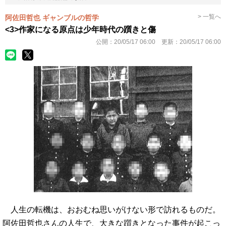
> 一覧へ
阿佐田哲也 ギャンブルの哲学
<3>作家になる原点は少年時代の躓きと傷
公開：
20/05/17 06:00
更新：
20/05/17 06:00
人生の転機は、おおむね思いがけない形で訪れるものだ。
阿佐田哲也さんの人生で、大きな躓きとなった事件が起こっ