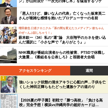
ン」が山田涼介「一次元の挿し木」を猛追するワケ
「恩人だけど、嫌いな人の代表」亡くなった板東英二
さんが複雑な感情を抱いたプロデューサーの名前
増田俊也 口述クロニクル「茶の間を変えたコメディアン 欽ちゃん
のぜ～んぶ話しちゃう！」
萩本欽一〈34〉私の“運”論 大谷翔平のカネを使い込
んだ通訳に「小さな声で『ありがとう』」
NHK職員が番組出演者からの性被害、PTSDで休職し
大激震…《番組名を公表しろ》と視聴者大合唱
アクセスランキング
週間
1
強いショック状態の清水アキラに心配の声…子供を亡
くした神田正輝らもたどった遺族ケアの道のり
2
【2026夏の甲子園】初戦で「勝つ高校」「負ける高
校」完全予想！横浜vs沖縄尚学の超好カードは…