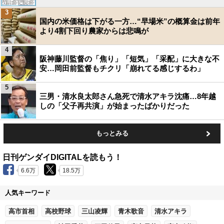
3
国内の米価格は下がる一方…“早場米”の概算金は前年
より4割下回り農家からは悲鳴が
4
阪神藤川監督の「焦り」「短気」「采配」に大きな不
安…岡田前監督もチクリ「崩れてる感じするわ」
5
三男・清水良太郎さん急死で清水アキラ沈痛…8年越
しの「父子再共演」が始まったばかりだった
もっとみる
日刊ゲンダイDIGITALを読もう！
6.6万
18.5万
人気キーワード
高市首相
高校野球
三山凌輝
青木歌音
清水アキラ