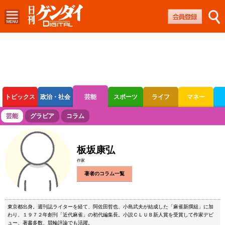
トピックス
政治・社会
芸能
スポーツ
ライフ
マネー
ボートレース
競輪
オートレース
芸能
グラビア
コラム
板坂康弘
作家
著者のコラム一覧
東京都出身。週刊誌ライターを経て、阿佐田哲也、小島武夫が結成した「麻雀新撰組」に加
わり、１９７２年創刊「近代麻雀」の初代編集長。小説ＣＬＵＢ新人賞を受賞して作家デビ
ュー、著書多数、競輪評論でも活躍。