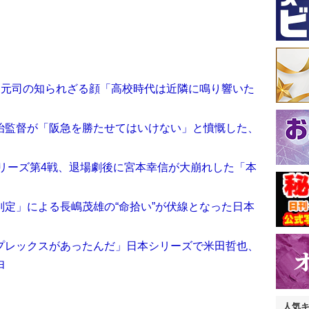
田元司の知られざる顔「高校時代は近隣に鳴り響いた
治監督が「阪急を勝たせてはいけない」と憤慨した、
シリーズ第4戦、退場劇後に宮本幸信が大崩れした「本
定」による長嶋茂雄の“命拾い”が伏線となった日本
プレックスがあったんだ」日本シリーズで米田哲也、
由
人気