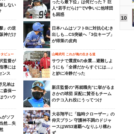
ったら最下位」は何だった？ 巨
振しない
人“若手だらけ”でV争いに他球団
？
も困惑
10
撃」の逆
日本ハムはソフトBに対抗心むき
“阪神だけ
出しも…CS突破へ「3位キープ」
が得策の皮肉
ンタビュー
山﨑武司 これが俺の生きる道
沢監督が
サウナで震度6の余震…避難しよ
指導には
うにも「全裸だからすぐには…」
センス
と妙に冷静だった
野兄弟は
新庄監督の“再就職先”に挙がるま
らに森保一
さかの球団 采配に賛否もチーム
はウハウ
のテコ入れ役にうってつけ
大谷翔平に「臨時クローザー」の
ムがソフ
仰天プラン 守護神不調のドジャ
当然…失
ースはWS3連覇へなりふり構わ
然
ず