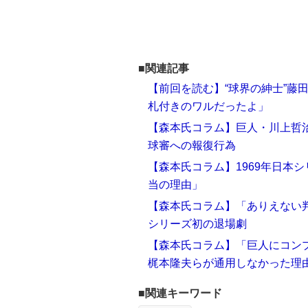
■関連記事
【前回を読む】“球界の紳士”藤
札付きのワルだったよ」
【森本氏コラム】巨人・川上哲
球審への報復行為
【森本氏コラム】1969年日本
当の理由」
【森本氏コラム】「ありえない判
シリーズ初の退場劇
【森本氏コラム】「巨人にコン
梶本隆夫らが通用しなかった理
■関連キーワード