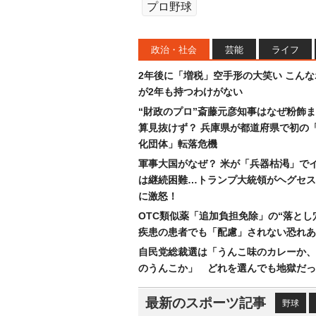
プロ野球
政治・社会
芸能
ライフ
2年後に「増税」空手形の大笑い こん
が2年も持つわけがない
“財政のプロ”斎藤元彦知事はなぜ粉飾
算見抜けず？ 兵庫県が都道府県で初の
化団体」転落危機
軍事大国がなぜ？ 米が「兵器枯渇」で
は継続困難…トランプ大統領がヘグセス
に激怒！
OTC類似薬「追加負担免除」の“落とし
疾患の患者でも「配慮」されない恐れあ
自民党総裁選は「うんこ味のカレーか、
のうんこか」 どれを選んでも地獄だっ
最新のスポーツ記事
野球