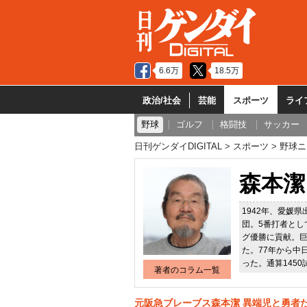
6.6万
18.5万
政治/社会
芸能
スポーツ
ライ
野球
ゴルフ
格闘技
サッカー
日刊ゲンダイDIGITAL
スポーツ
野球ニ
森本潔
1942年、愛媛
団。5番打者とし
グ優勝に貢献。
た。77年から中
った。通算1450
著者のコラム一覧
元阪急ブレーブス森本潔 異端児と勇者