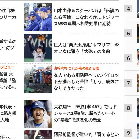
4
の注目株
山本由伸＆スクーバルは「伝説の
元Jリーガ
左右両輪」になれるか…ドジャー
スWS3連覇へ相乗効果に期待
5
滅するの
巨人は“楽天出身組”サマサマ…今
い“侍ジ
オフ次に狙う「大砲」の名前
6
ンタビュー
山﨑武司 これが俺の生きる道
監督 大
友人である消防隊ヘリのパイロッ
織論「監
トが漏らした苦悩「もう、病気に
7
になるに
なりそうだった」
本代表ト
大谷翔平「9戦打率.457」でもド
8
に続き板
ジャース1勝8敗…勝ちたい一心
田大地
の“暴走”で膝悪化の懸念
9
阿部前監督が吐いた「育てるとい
勝目へ