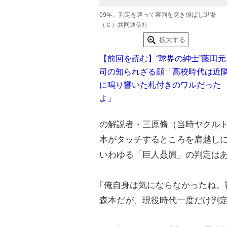
69年、判定を巡って審判を突き飛ばし退場
（Ｃ）共同通信社
拡大する
【前回を読む】“球界の紳士”藤田元
司の知られざる顔「高校時代は近
に鳴り響いた札付きのワルだった
よ」
の解説者・三原脩（当時
ヤクル
本がタッチするところを肩越し
いわゆる「巨人贔屓」の判定は
｢俺自身は気にならなかったね。
森本だが、現役時代一度だけ判