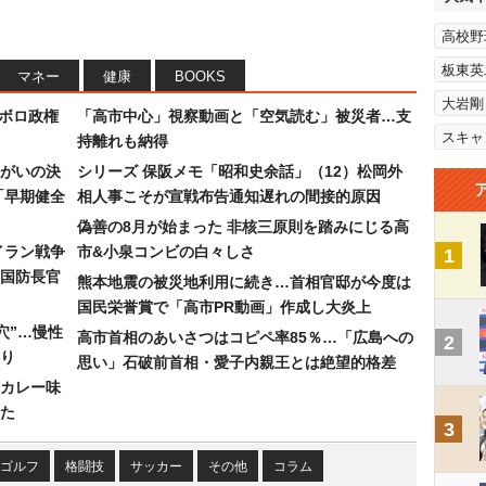
高校野
板東英
マネー
健康
BOOKS
大岩剛
なボロ政権
「高市中心」視察動画と「空気読む」被災者…支
スキャ
持離れも納得
まがいの決
シリーズ 保阪メモ「昭和史余話」（12）松岡外
「早期健全
相人事こそが宣戦布告通知遅れの間接的原因
偽善の8月が始まった 非核三原則を踏みにじる高
イラン戦争
市&小泉コンビの白々しさ
1
国防長官
熊本地震の被災地利用に続き…首相官邸が今度は
国民栄誉賞で「高市PR動画」作成し大炎上
穴”…慢性
高市首相のあいさつはコピペ率85％…「広島への
2
り
思い」石破前首相・愛子内親王とは絶望的格差
カレー味
た
3
ゴルフ
格闘技
サッカー
その他
コラム