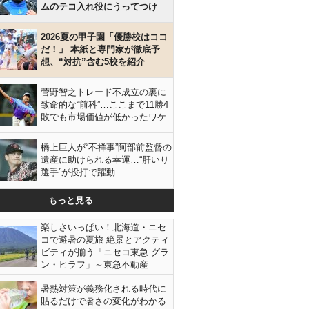
ムのテコ入れ役にうってつけ
2026夏の甲子園「優勝校はココ
だ！」 本紙と専門家が徹底予
想、“対抗”含む5校を紹介
菅野智之トレード不成立の裏に
致命的な“前科”…ここまで11勝4
敗でも市場価値が低かったワケ
橋上巨人が“不祥事”阿部前監督の
遺産に助けられる幸運…“肝いり
選手”が投打で躍動
もっと見る
楽しさいっぱい！北海道・ニセ
コで避暑の夏旅 絶景とアクティ
ビティが揃う「ニセコ東急 グラ
ン・ヒラフ」～東急不動産
暑熱対策が義務化される時代に
貼るだけで暑さの変化がわかる