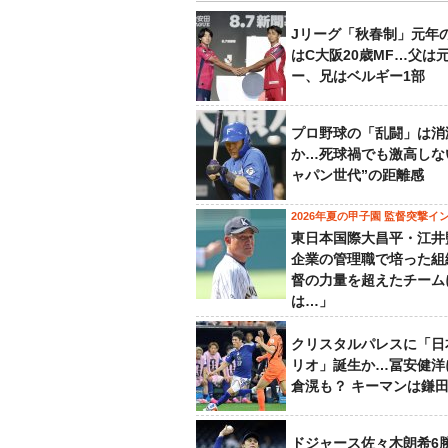
Jリーグ「秋春制」元年
はC大阪20歳MF…父は
ー、兄はベルギー1部
プロ野球の「乱闘」は消
か…死球禍でも激高しな
ャパン世代”の距離感
2026年夏の甲子園 監督突撃イ
東日本国際大昌平・江井
企業の管理職で培った組
督の力量を超えたチーム
は…」
クリスタルパレスに「日
リオ」誕生か…冨安健洋
倉滉も？ キーマンは鎌
ドジャース佐々木朗希6