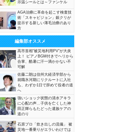
示温シールとは～ファンケル
AGA治療に革命を起こす検査技
術「スキャビジョン」銀クリが
提示する新しい薄毛治療のあり
方
編集部オススメ
高市首相“被災地利用PV”が大炎
上！ ピアノBGM付きでヘリから
合掌、酷暑に汗一滴かかない不
可解
佐藤二朗は信州大経済学部から
就職氷河期にリクルートに入社
も、わずか1日で辞めて役者の道
へ
強いショック状態の清水アキラ
に心配の声…子供を亡くした神
田正輝らもたどった遺族ケアの
道のり
石原プロ「炊き出しの流儀」 被
災地一番乗りがエラいわけでは