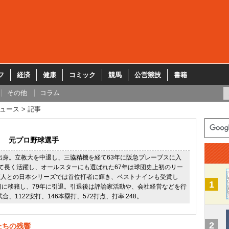
フ
経済
健康
コミック
競馬
公営競技
書籍
その他
コラム
ュース
記事
元プロ野球選手
県出身。立教大を中退し、三協精機を経て63年に阪急ブレーブスに入
て長く活躍し、オールスターにも選ばれた67年は球団史上初のリー
巨人との日本シリーズでは首位打者に輝き、ベストナインも受賞し
1
日に移籍し、79年に引退。引退後は評論家活動や、会社経営などを行
試合、1122安打、146本塁打、572打点、打率.248。
2
たちの残響