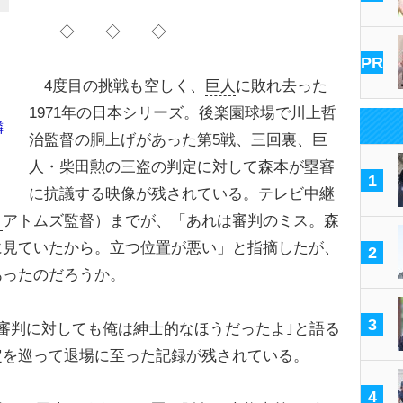
◇ ◇ ◇
PR
4度目の挑戦も空しく、
巨人
に敗れ去った
1971年の日本シリーズ。後楽園球場で川上哲
隣
治監督の胴上げがあった第5戦、三回裏、巨
人・柴田勲の三盗の判定に対して森本が塁審
1
に抗議する映像が残されている。テレビ中継
ト
アトムズ監督）までが、「あれは審判のミス。森
に見ていたから。立つ位置が悪い」と指摘したが、
2
あったのだろうか。
3
審判に対しても俺は紳士的なほうだったよ｣と語る
定を巡って退場に至った記録が残されている。
4