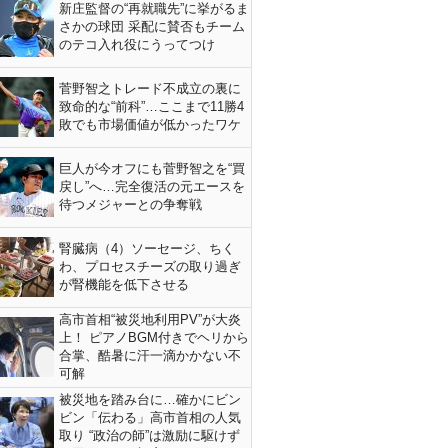
新庄監督の“再就職先”に挙がるま
さかの球団 采配に賛否もチーム
のテコ入れ役にうってつけ
菅野智之トレード不成立の裏に
致命的な“前科”…ここまで11勝4
敗でも市場価値が低かったワケ
巨人が今オフにも菅野智之を“買
戻し”へ…完全復活の元エースを
待つメジャーとの争奪戦
腎臓病（4）ソーセージ、ちく
わ、プロセスチーズの取り過ぎ
が腎機能を低下させる
高市首相“被災地利用PV”が大炎
上！ ピアノBGM付きでヘリから
合掌、酷暑に汗一滴かかない不
可解
被災地を踏み台に…確かにビン
ビン「伝わる」高市首相の人気
取り “政治の師”は激励に駆けず