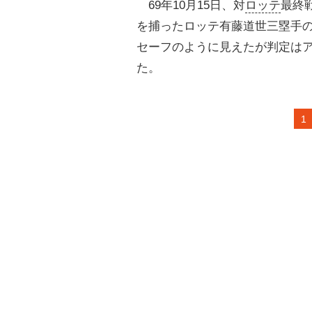
69年10月15日、対
ロッテ
最終
を捕ったロッテ有藤道世三塁手
セーフのように見えたが判定は
た。
1