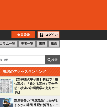
会員登録
ログイン
コラム一覧
著者一覧
書籍
紙面
野球のアクセスランキング
【2026夏の甲子園】初戦で「勝
つ高校」「負ける高校」完全予
想！横浜vs沖縄尚学の超好カー
ドは…
新庄監督の“再就職先”に挙がる
まさかの球団 采配に賛否もチー