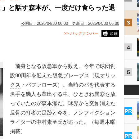
よ」と話す森本が、一度だけ食らった退
3
公開日：
2026/04/30 06:00
更新日：
2026/04/30 06:00
>> バックナンバー
印刷
4
前身となる阪急軍から数え、今年で球団創
5
設90周年を迎えた阪急ブレーブス（現
オリッ
クス
・バファローズ）。当時のパを代表する
名手を幾人も輩出する中、ひときわ異彩を放
っていたのが
森本潔
だ。球界から突如消えた
PR
反骨の打者の足跡と今を、ノンフィクション
ライターの中村素至氏が追った。（毎週木曜
掲載）
PR