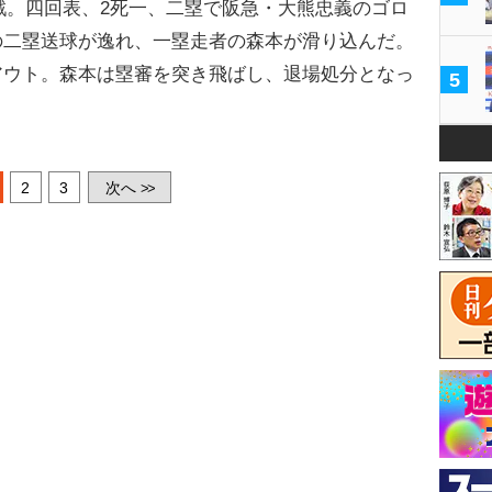
戦。四回表、2死一、二塁で阪急・大熊忠義のゴロ
の二塁送球が逸れ、一塁走者の森本が滑り込んだ。
アウト。森本は塁審を突き飛ばし、退場処分となっ
5
2
3
次へ
>>