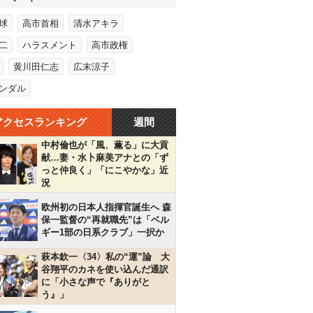
球
高市首相
清水アキラ
二
ハラスメント
高市政権
黄川田仁志
広末涼子
ンダル
アクセスランキング
週間
中村倫也が「風、薫る」に大貢
献…妻・水卜麻美アナとの「ず
っと仲良く」「にこやかな」近
況
欧州初の日本人指揮官誕生へ 森
保一監督の“再就職先”は「ベル
ギー1部の日系クラブ」一択か
萩本欽一〈34〉私の“運”論 大
谷翔平のカネを使い込んだ通訳
に「小さな声で『ありがと
う』」