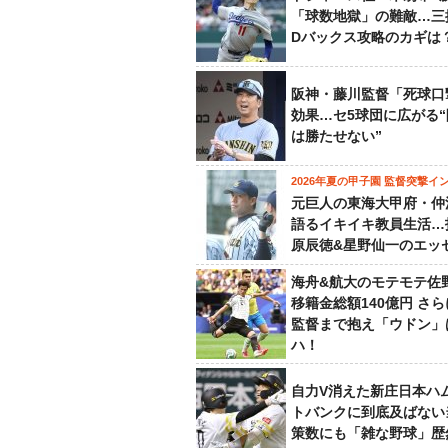
「球数地獄」の難敵…三
Dバックス攻略のカギは
阪神・藤川監督「死球口
効果…セ5球団に広がる
は勝たせない”
2026年夏の甲子園 監督突撃イ
元巨人の東海大甲府・仲
語るイキイキ教員生活…
原辰徳&星野仙一のエッ
海舟&航大のモテモテ佐
移籍金総額140億円 さ
監督まで抱え「ウドン」
ハ！
自力V消えた新庄日本ハ
トバンクに到底及ばない
策数にも「雑な野球」歴