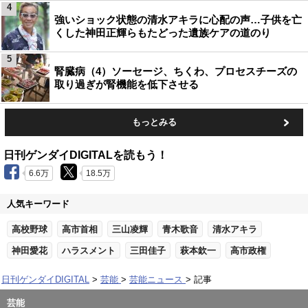
4
強いショック状態の清水アキラに心配の声…子供を亡
くした神田正輝らもたどった遺族ケアの道のり
5
腎臓病（4）ソーセージ、ちくわ、プロセスチーズの
取り過ぎが腎機能を低下させる
もっとみる
日刊ゲンダイDIGITALを読もう！
6.6万
18.5万
人気キーワード
高校野球
高市首相
三山凌輝
青木歌音
清水アキラ
神田愛花
ハラスメント
三田佳子
萩本欽一
高市政権
日刊ゲンダイDIGITAL
芸能
芸能ニュース
記事
芸能