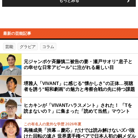
もっとみる
最新の芸能記事
芸能
グラビア
コラム
元ジャンポケ斉藤慎二被告の妻・瀬戸サオリ“息子と
の幸せな日常アピール”に注がれる厳しい目
堺雅人「VIVANT」に感じる“懐かしさ”の正体…視聴
者を誘う“昭和劇画”の魅力と考察合戦の先に待つ課題
ヒカキンが「VIVANTハラスメント」された！ 「Tを
読まないの？」に集まった「読めて当然」マウント
この有名人の意外な学歴 2026年夏
高橋成美「渋幕→慶応」だけでは読み解けないズバ抜
けた回転の速さ 世界選手権ペアで日本人初の銅メダル