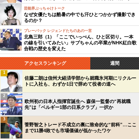
芸能界ぶっちゃけトーク
なぜ女優たちは酷暑の中でも汗ひとつかかず撮影でき
るのか？
プレーバック レジェンドたちのあの一言
北島三郎（1）「ここでいっぺん、ひと区切り。一本
の線を引いてみたい」サブちゃんの卒業がNHK紅白歌
合戦の歴史を変えた
アクセスランキング
週間
1
佐藤二朗は信州大経済学部から就職氷河期にリクルー
トに入社も、わずか1日で辞めて役者の道へ
2
欧州初の日本人指揮官誕生へ 森保一監督の“再就職
先”は「ベルギー1部の日系クラブ」一択か
3
菅野智之トレード不成立の裏に致命的な“前科”…ここ
まで11勝4敗でも市場価値が低かったワケ