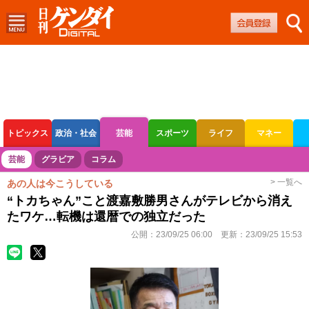
トピックス
政治・社会
芸能
スポーツ
ライフ
マネー
ボートレース
競輪
オートレース
芸能
グラビア
コラム
> 一覧へ
あの人は今こうしている
“トカちゃん”こと渡嘉敷勝男さんがテレビから消え
たワケ…転機は還暦での独立だった
公開：
23/09/25 06:00
更新：
23/09/25 15:53