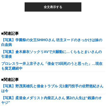
全文表示する
■関連記事
【写真】学園祭の女王SHIHOさん 坊主ヌードのきっかけは妹の
白血病
【写真】倉木麻衣ソックリAVで大騒動に…くらもとまいさんの
引退後
プロレスラー井上京子さん「借金で3回死のうと思った」…現在
も貧乏継続中
■関連記事
【写真】野茂英雄氏と借金トラブル 元1億円投手の佐野慈紀さん
は今
【写真】柔道金メダリスト内柴正人さん 第2の人生は“銭湯のオ
ヤジ”