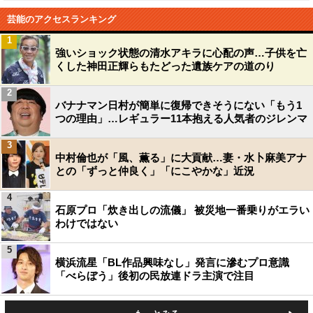
芸能のアクセスランキング
1
強いショック状態の清水アキラに心配の声…子供を亡
くした神田正輝らもたどった遺族ケアの道のり
2
バナナマン日村が簡単に復帰できそうにない「もう1
つの理由」…レギュラー11本抱える人気者のジレンマ
3
中村倫也が「風、薫る」に大貢献…妻・水卜麻美アナ
との「ずっと仲良く」「にこやかな」近況
4
石原プロ「炊き出しの流儀」 被災地一番乗りがエラい
わけではない
5
横浜流星「BL作品興味なし」発言に滲むプロ意識
「べらぼう」後初の民放連ドラ主演で注目