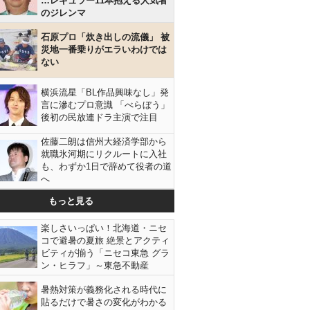
…レギュラー11本抱える人気者
のジレンマ
石原プロ「炊き出しの流儀」 被
災地一番乗りがエラいわけでは
ない
横浜流星「BL作品興味なし」発
言に滲むプロ意識 「べらぼう」
後初の民放連ドラ主演で注目
佐藤二朗は信州大経済学部から
就職氷河期にリクルートに入社
も、わずか1日で辞めて役者の道
へ
もっと見る
楽しさいっぱい！北海道・ニセ
コで避暑の夏旅 絶景とアクティ
ビティが揃う「ニセコ東急 グラ
ン・ヒラフ」～東急不動産
暑熱対策が義務化される時代に
貼るだけで暑さの変化がわかる