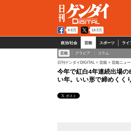
6.6万
18.5万
政治/社会
芸能
スポーツ
ライ
芸能
グラビア
コラム
日刊ゲンダイDIGITAL
芸能
芸能ニュー
今年で紅白4年連続出場のBE
い年。いい形で締めくく