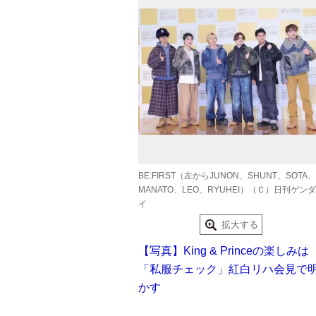
BE:FIRST（左からJUNON、SHUNT、SOTA、
MANATO、LEO、RYUHEI）（Ｃ）日刊ゲンダ
イ
拡大する
【写真】King & Princeの楽しみは
「私服チェック」紅白リハ会見で
かす