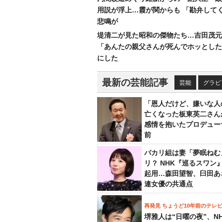
用説が浮上…霞が関からも 「勘弁して
悲鳴が
堤清二が見た昭和の傑物たち…吉田茂元
「あんたの親父さんが死んでホッとした
にした
最新の芸能記事
芸能
グラビ
「恩人だけど、嫌いな人
亡くなった板東英二さん
感情を抱いたプロデュー
前
バカリ組は妻「夢眠ねむ
リ？ NHK『巡るスワン
起用…森田望智、臼田あ
連女優の共通点
再発見 ちょうど10年前のテレ
堺雅人は“日曜の夜”、N