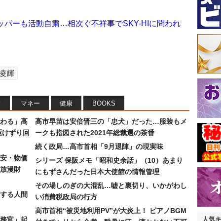
ッパーも活動自粛…相次ぐ不祥事でSKY-HIに問われ
凌輝
フ
マネー
健康
BOOKS
わる」高
高市早苗は安倍晋三の「忠犬」だった…服装もメ
駆けずり回
ークも指図された2021年総裁選の茶番
続く政局…高市首相「9月退陣」の現実味
安・物価
シリーズ 保阪メモ「昭和史余話」（10）あまり
放漫財
にもずさんだった日本大使館の情報管理
その場しのぎの大混乱…嘘と裏切り、いかがわし
する人間
い消費税政局の行方
高市首相“被災地利用PV”が大炎上！ ピアノBGM
務官」起
人気