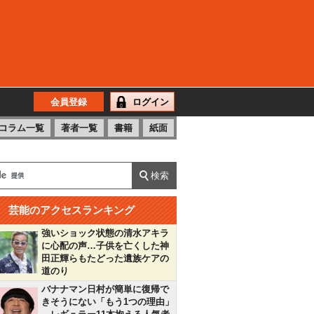
会員登録
ログイン
コラム一覧
著者一覧
書籍
紙面
芸能のアクセスランキング
強いショック状態の清水アキラ
に心配の声…子供を亡くした神
田正輝らもたどった遺族ケアの
道のり
バナナマン日村が簡単に復帰で
きそうにない「もう1つの理由」