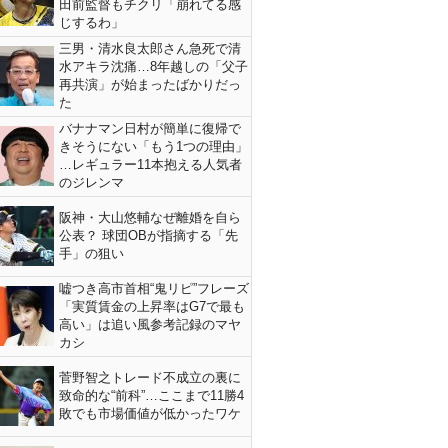
田前監督もチクリ「崩れてる感
じするわ」
三男・清水良太郎さん急死で清
水アキラ沈痛…8年越しの「父子
再共演」が始まったばかりだっ
た
バナナマン日村が簡単に復帰で
きそうにない「もう1つの理由」
…レギュラー11本抱える人気者
のジレンマ
阪神・大山悠輔なぜ離婚を自ら
公表？ 球団OBが指摘する「先
手」の狙い
嘘つき高市首相“鬼リピ”フレーズ
「実質賃金の上昇率はG7で最も
高い」は追い風参考記録のマヤ
カシ
菅野智之トレード不成立の裏に
致命的な“前科”…ここまで11勝4
敗でも市場価値が低かったワケ