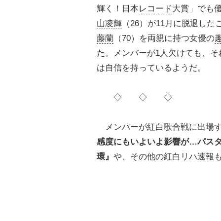
輝く！日本
レコード
大賞」でも優
山凌輝
（26）が11月に脱退し
藤蘭
（70）を両親に持つ女優の
た。メンバーが1人欠けても、そ
は自信を持っているようだ。
◇ ◇ ◇
メンバーが紅白歌合戦に出場する
感度にもいよいよ影響が…パス
環』
や、その他の紅白リハ速報