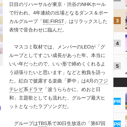
日目のリハーサルが東京・渋谷のNHKホール
で行われ、4年連続の出場となるダンス＆ボー
3
カルグループ「
BE:FIRST
」はリラックスした
表情で音合わせに臨んだ。
4
マスコミ取材では、メンバーのLEOが「グ
ループとしてすごい成長があった年。本当に
いい年だったので、いい形で締めくくれるよ
5
う頑張りたいと思います」などと抱負を語っ
た。紅白で披露する楽曲「夢中」は4月の
フジ
テレビ
系
ドラマ
「波うららかに、めおと日
和」主題歌としても流れた、グループ最大ヒ
PR
ットとなったラブソングだ。
明
グループは
TBS
系で30日生放送の「第67回
PR