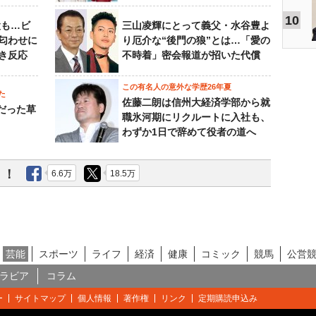
10
設も…ビ
三山凌輝にとって義父・水谷豊よ
匂わせに
り厄介な“後門の狼”とは…「愛の
き反応
不時着」密会報道が招いた代償
この有名人の意外な学歴26年夏
た
佐藤二朗は信州大経済学部から就
的だった草
職氷河期にリクルートに入社も、
わずか1日で辞めて役者の道へ
う！
6.6万
18.5万
芸能
スポーツ
ライフ
経済
健康
コミック
競馬
公営
ラビア
コラム
ー
サイトマップ
個人情報
著作権
リンク
定期購読申込み