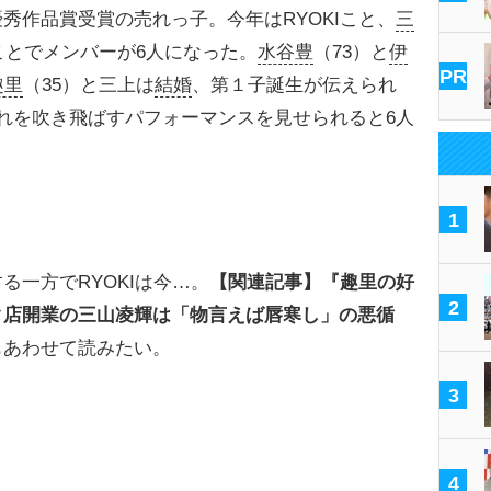
秀作品賞受賞の売れっ子。今年はRYOKIこと、
三
たことでメンバーが6人になった。
水谷豊
（73）と
伊
PR
趣里
（35）と三上は
結婚
、第１子誕生が伝えられ
れを吹き飛ばすパフォーマンスを見せられると6人
1
一方でRYOKIは今…。
【関連記事】『趣里の好
2
タ店開業の三山凌輝は「物言えば唇寒し」の悪循
もあわせて読みたい。
3
4