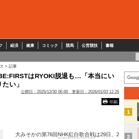
フ
経済
健康
コミック
競馬
公営競技
書籍
ス
記事
:FIRSTはRYOKI脱退も…「本当にい
りたい」
公開日：
2025/12/30 06:00
更新日：
2026/01/03 12:25
印刷
1
大みそかの第76回
NHK
紅白歌合戦
は29日、2
2