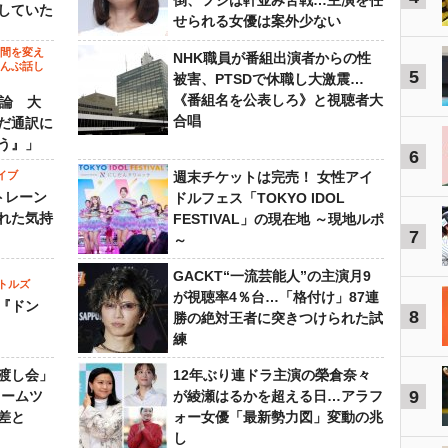
倒、フジは軒並み苦戦…主演を任
していた
せられる女優は案外少ない
の間を変え
NHK職員が番組出演者からの性
～んぶ話し
5
被害、PTSDで休職し大激震…
《番組名を公表しろ》と視聴者大
”論 大
合唱
だ通訳に
う』」
6
イブ
週末チケットは完売！ 女性アイ
トレーン
ドルフェス「TOKYO IDOL
れた気持
FESTIVAL」の現在地 ～現地ルポ
7
～
GACKT“一流芸能人”の主演月9
トルズ
が視聴率4％台…「格付け」87連
『ドン
8
勝の絶対王者に突きつけられた試
練
渡し会」
12年ぶり連ドラ主演の榮倉奈々
9
ドームツ
が綾瀬はるかを超える日…アラフ
差と
ォー女優「最新勢力図」変動の兆
し