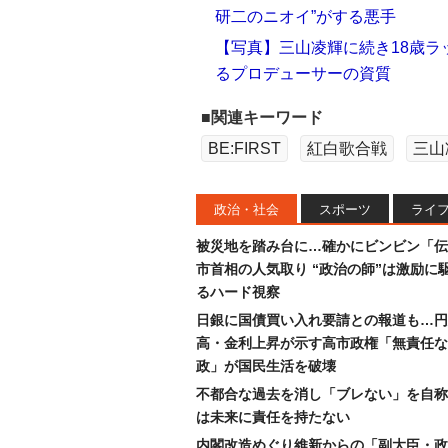
研二のニオイ”がする悪手
【写真】三山凌輝に続き18歳ラ
るプロデューサーの資質
■関連キーワード
BE:FIRST
紅白歌合戦
三山
政治・社会
スポーツ
ライ
被災地を踏み台に…確かにビンビン「伝
市首相の人気取り “政治の師”は激励に
るハード視察
日銀に国債買い入れ要請との報道も…円
高・金利上昇が示す高市政権「無責任な
政」が国民生活を破壊
不都合な過去を消し「ブレない」を自称
は未来に責任を持たない
内閣改造めぐり維新からの「副大臣・政