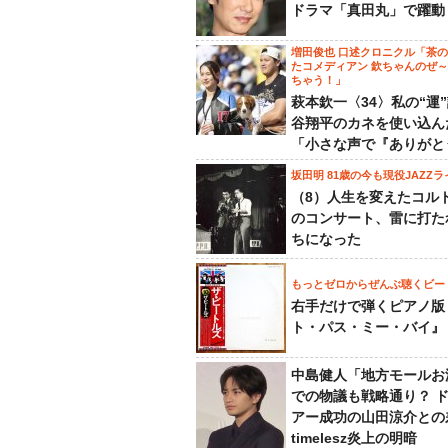
ドラマ「真田丸」で躍動
増田俊也 口述クロニクル「茶
たコメディアン 欽ちゃんのぜ
ちゃう！」
萩本欽一〈34〉私の“運
谷翔平のカネを使い込ん
「小さな声で『ありがと
坂田明 81歳の今も現役JAZZラ
（8）人生を変えたコル
のコンサート、雷に打た
ちになった
もっとゼロからぜんぶ聴くビー
右手だけで弾くピアノ版
ト・パス・ミー・バイ』
中島健人「地方モールお
での物議も戦略通り？ 
アー成功の山田涼介との
timelesz炎上の明暗