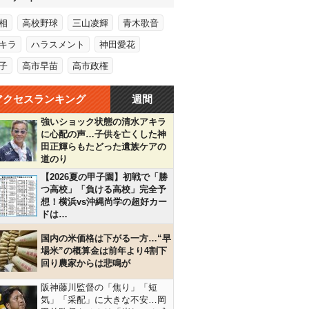
相
高校野球
三山凌輝
青木歌音
キラ
ハラスメント
神田愛花
子
高市早苗
高市政権
アクセスランキング
週間
強いショック状態の清水アキラ
に心配の声…子供を亡くした神
田正輝らもたどった遺族ケアの
道のり
【2026夏の甲子園】初戦で「勝
つ高校」「負ける高校」完全予
想！横浜vs沖縄尚学の超好カー
ドは…
国内の米価格は下がる一方…“早
場米”の概算金は前年より4割下
回り農家からは悲鳴が
阪神藤川監督の「焦り」「短
気」「采配」に大きな不安…岡