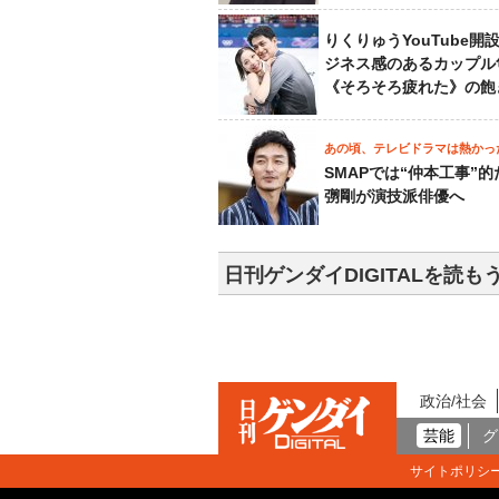
りくりゅうYouTube開
ジネス感のあるカップル
《そろそろ疲れた》の飽
あの頃、テレビドラマは熱かっ
SMAPでは“仲本工事”
彅剛が演技派俳優へ
日刊ゲンダイDIGITALを読も
政治/社会
芸能
グ
サイトポリシ