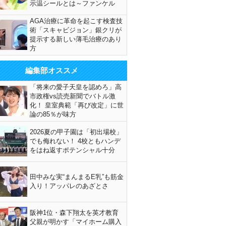
示温シールとは～ファンケル
AGA治療に革命を起こす検査技
術「スキャビジョン」銀クリが
提示する新しい薄毛治療のあり
方
編集部オススメ
「将来の愛子天皇を認めろ」高
市政権vs読売新聞でバトル激
化！ 皇室典範「再び改定」に世
論の85％が味方
2026夏の甲子園は「初出場校」
でも侮れない！ 4校ともハンデ
をはね返すポテンシャル十分
田中みな実“まんまるE乳”も筋金
入り！アッパレのあざとさ
阪神1位・森下翔太を英才教育
父親が明かす「マイホーム購入