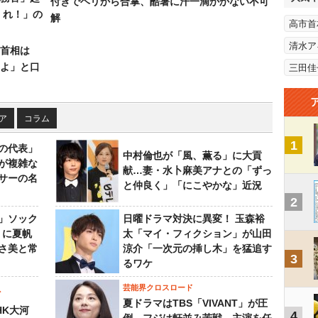
付きでヘリから合掌、酷暑に汗一滴かかない不可
くれ！」の
解
高市首
清水ア
首相は
よ」と口
三田佳
ア
コラム
1
の代表」
中村倫也が「風、薫る」に大貢
が複雑な
献…妻・水卜麻美アナとの「ずっ
サーの名
と仲良く」「にこやかな」近況
2
」ソック
日曜ドラマ対決に異変！ 玉森裕
』に夏帆
太「マイ・フィクション」が山田
さ美と常
涼介「一次元の挿し木」を猛追す
3
るワケ
芸能界クロスロード
ビ
夏ドラマはTBS「VIVANT」が圧
HK大河
4