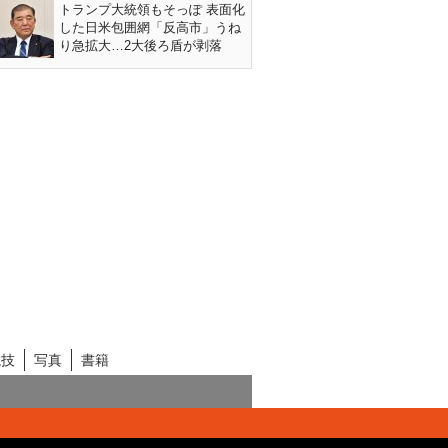
トランプ大統領もそっぽ 表面化
した日米包囲網「反高市」うね
り急拡大…2大後ろ盾が剥落
競技
写真
書籍