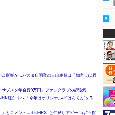
5
いよ影響が…パスタ店開業の三山凌輝は「物言えば唇
「サブスク年会費9万円」ファンクラブの超強気
LEがNHK紅白リハ 「今年はオリジナルの“はんてん”を作
とコメント…BE:FIRSTと仲良しアピールは“羽賀