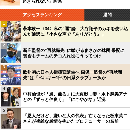
起きられない」関係
アクセスランキング
週間
1
萩本欽一〈34〉私の“運”論 大谷翔平のカネを使い込
んだ通訳に「小さな声で『ありがとう』」
2
新庄監督の“再就職先”に挙がるまさかの球団 采配に
賛否もチームのテコ入れ役にうってつけ
3
欧州初の日本人指揮官誕生へ 森保一監督の“再就職
先”は「ベルギー1部の日系クラブ」一択か
4
中村倫也が「風、薫る」に大貢献…妻・水卜麻美アナ
との「ずっと仲良く」「にこやかな」近況
5
「恩人だけど、嫌いな人の代表」亡くなった板東英二
さんが複雑な感情を抱いたプロデューサーの名前