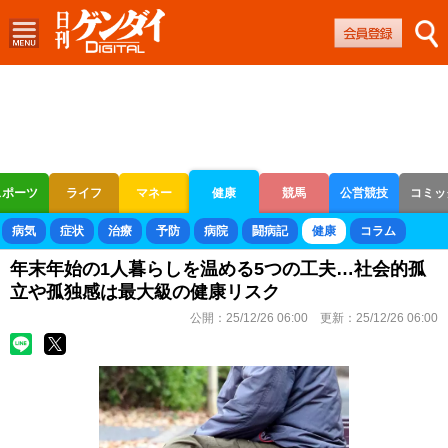
スポーツ
ライフ
マネー
健康
競馬
公営競技
コミッ
ボートレース
競輪
オートレース
病気
症状
治療
予防
病院
闘病記
健康
コラム
年末年始の1人暮らしを温める5つの工夫…社会的孤
立や孤独感は最大級の健康リスク
公開：
25/12/26 06:00
更新：
25/12/26 06:00