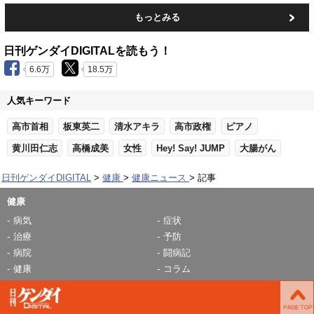
もっとみる
日刊ゲンダイDIGITALを読もう！
6.6万
18.5万
人気キーワード
高市首相
板東英二
清水アキラ
高市政権
ピアノ
黄川田仁志
高橋成美
女性
Hey! Say! JUMP
大腸がん
日刊ゲンダイDIGITAL
健康
健康ニュース
記事
健康
病気
症状
治療
予防
病院
闘病記
健康
コラム