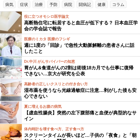
病気
症状
治療
予防
病院
闘病記
健康
コラム
役に立つオモシロ医学論文
高断熱住宅に転居すると血圧が低下する？ 日本血圧学
会の学会誌で報告
医療のミカタ 医療のフシギ
週に1度の「回診」で急性大動脈解離の患者さんに話
したこと
Dr.中川 がんサバイバーの知恵
胃がん&食道がんの2割は術後18カ月でも仕事に復帰
できない…京大が研究を公表
高齢者の正しいクスリとの付き合い方
湿布薬を使うなら光線過敏症に注意…剥がした後も安
心できない
夏に増えるお腹の病気
【虚血性腸炎】突然の左下腹部痛と血便が典型的なサ
イン
体内時計を壊す食べ方、正す食べ方
スクリーンタイムが長いほど…子供の「夜食」と「朝