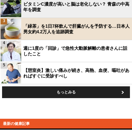
ビタミンC濃度が高いと脳は老化しない？ 青森の中高
年を調査
3
「緑茶」を1日7杯飲んで肝臓がんを予防する…日本人
男女約4.2万人を追跡調査
4
週に1度の「回診」で急性大動脈解離の患者さんに話
したこと
5
【憩室炎】激しい痛みが続き、高熱、血便、嘔吐があ
ればすぐに受診すべし
もっとみる
最新の健康記事