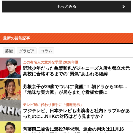
もっとみる
最新の芸能記事
芸能
グラビア
コラム
この有名人の意外な学歴 2026年夏
野球少年だった亀梨和也がジャニーズ入所も都立水元
高校に合格するまでの“男気”あふれる経緯
芳根京子が29歳でついに“覚醒”！ 朝ドラから10年…
「地味な実力派」が局をまたぐ看板女優に
テレビ局に代わり勝手に「情報開示」
フジテレビ、日本テレビも出演者と社内トラブルがあ
ったのに…NHKの対応はどう見ますか？
斉藤慎二被告に懲役7年求刑、運命の判決は11月16