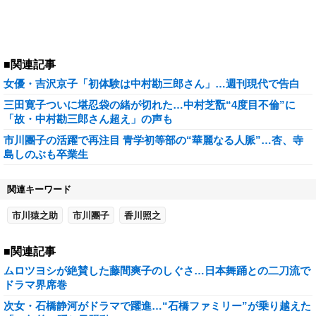
■関連記事
女優・吉沢京子「初体験は中村勘三郎さん」…週刊現代で告白
三田寛子ついに堪忍袋の緒が切れた…中村芝翫“4度目不倫”に
「故・中村勘三郎さん超え」の声も
市川團子の活躍で再注目 青学初等部の“華麗なる人脈”…杏、寺
島しのぶも卒業生
関連キーワード
市川猿之助
市川團子
香川照之
■関連記事
ムロツヨシが絶賛した藤間爽子のしぐさ…日本舞踊との二刀流で
ドラマ界席巻
次女・石橋静河がドラマで躍進…“石橋ファミリー”が乗り越えた