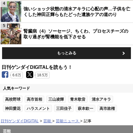
4
強いショック状態の清水アキラに心配の声…子供を亡
くした神田正輝らもたどった遺族ケアの道のり
5
腎臓病（4）ソーセージ、ちくわ、プロセスチーズの
取り過ぎが腎機能を低下させる
もっとみる
日刊ゲンダイDIGITALを読もう！
6.6万
18.5万
人気キーワード
高校野球
高市首相
三山凌輝
青木歌音
清水アキラ
神田愛花
ハラスメント
三田佳子
萩本欽一
高市政権
日刊ゲンダイDIGITAL
芸能
芸能ニュース
記事
芸能