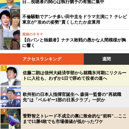
日…視聴者の関心は執行猶予の有無に集中
不倫騒動でアンチ多い田中圭をドラマ主演に？ テレビ
東京が“攻めの姿勢”貫くしたたか皮算用
孤独のキネマ
【白パンと独裁者】ナチス敗戦の愚かな人間模様が胸
に響く
アクセスランキング
週間
1
佐藤二朗は信州大経済学部から就職氷河期にリクルー
トに入社も、わずか1日で辞めて役者の道へ
2
欧州初の日本人指揮官誕生へ 森保一監督の“再就職
先”は「ベルギー1部の日系クラブ」一択か
3
菅野智之トレード不成立の裏に致命的な“前科”…ここ
まで11勝4敗でも市場価値が低かったワケ