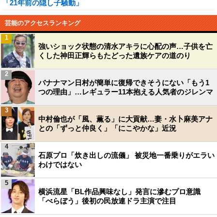
「21年前の隠し子騒動」
芸能のアクセスランキング
1
強いショック状態の清水アキラに心配の声…子供を亡
くした神田正輝らもたどった遺族ケアの道のり
2
バナナマン日村が簡単に復帰できそうにない「もう1
つの理由」…レギュラー11本抱える人気者のジレンマ
3
中村倫也が「風、薫る」に大貢献…妻・水卜麻美アナ
との「ずっと仲良く」「にこやかな」近況
4
石原プロ「炊き出しの流儀」 被災地一番乗りがエラい
わけではない
5
横浜流星「BL作品興味なし」発言に滲むプロ意識
「べらぼう」後初の民放連ドラ主演で注目