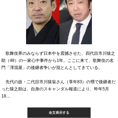
歌舞伎界のみならず日本中を震撼させた、四代目市川猿之
助（48）の一家心中事件から1年。ここに来て、歌舞伎の名
門「澤瀉屋」の後継者争いが混とんとしてきている。
先代の故・二代目市川猿翁さん（享年83）の甥で後継者だ
った猿之助は、自身のスキャンダル報道により、昨年5月
18…
全文表示する