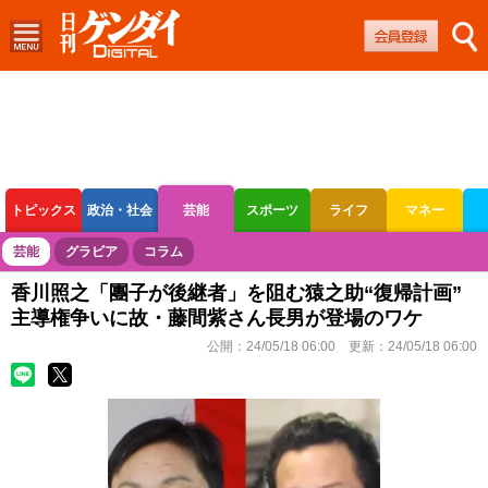
トピックス
政治・社会
芸能
スポーツ
ライフ
マネー
ボートレース
競輪
オートレース
芸能
グラビア
コラム
香川照之「團子が後継者」を阻む猿之助“復帰計画”
主導権争いに故・藤間紫さん長男が登場のワケ
公開：
24/05/18 06:00
更新：
24/05/18 06:00