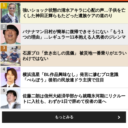
1
強いショック状態の清水アキラに心配の声…子供を亡
くした神田正輝らもたどった遺族ケアの道のり
2
バナナマン日村が簡単に復帰できそうにない「もう1
つの理由」…レギュラー11本抱える人気者のジレンマ
3
石原プロ「炊き出しの流儀」 被災地一番乗りがエラい
わけではない
4
横浜流星「BL作品興味なし」発言に滲むプロ意識
「べらぼう」後初の民放連ドラ主演で注目
5
佐藤二朗は信州大経済学部から就職氷河期にリクルー
トに入社も、わずか1日で辞めて役者の道へ
もっとみる