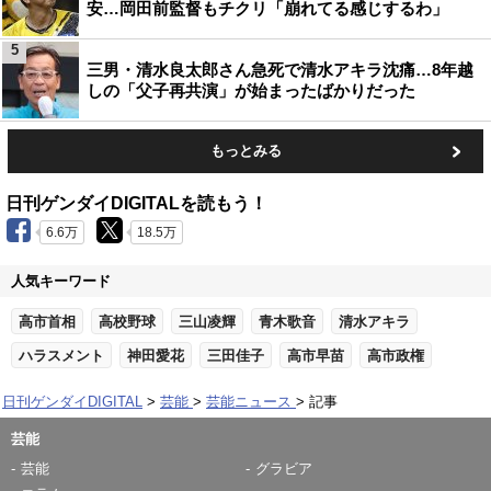
安…岡田前監督もチクリ「崩れてる感じするわ」
5
三男・清水良太郎さん急死で清水アキラ沈痛…8年越
しの「父子再共演」が始まったばかりだった
もっとみる
日刊ゲンダイDIGITALを読もう！
6.6万
18.5万
人気キーワード
高市首相
高校野球
三山凌輝
青木歌音
清水アキラ
ハラスメント
神田愛花
三田佳子
高市早苗
高市政権
日刊ゲンダイDIGITAL
芸能
芸能ニュース
記事
芸能
芸能
グラビア