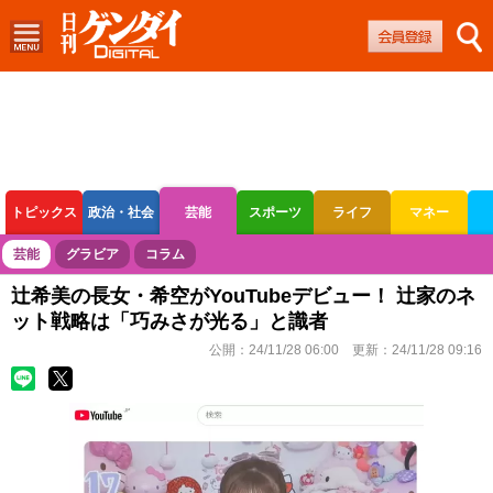
トピックス
政治・社会
芸能
スポーツ
ライフ
マネー
ボートレース
競輪
オートレース
芸能
グラビア
コラム
辻希美の長女・希空がYouTubeデビュー！ 辻家のネ
ット戦略は「巧みさが光る」と識者
公開：
24/11/28 06:00
更新：
24/11/28 09:16