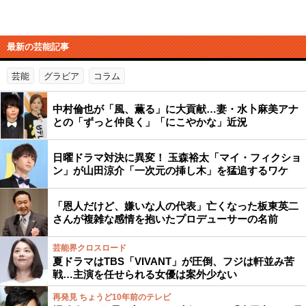
最新の芸能記事
芸能
グラビア
コラム
中村倫也が「風、薫る」に大貢献…妻・水卜麻美アナ
との「ずっと仲良く」「にこやかな」近況
日曜ドラマ対決に異変！ 玉森裕太「マイ・フィクショ
ン」が山田涼介「一次元の挿し木」を猛追するワケ
「恩人だけど、嫌いな人の代表」亡くなった板東英二
さんが複雑な感情を抱いたプロデューサーの名前
芸能界クロスロード
夏ドラマはTBS「VIVANT」が圧倒、フジは軒並み苦
戦…主演を任せられる女優は案外少ない
再発見 ちょうど10年前のテレビ