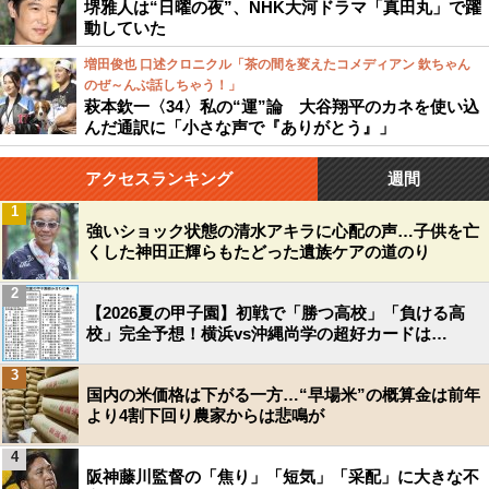
堺雅人は“日曜の夜”、NHK大河ドラマ「真田丸」で躍
動していた
増田俊也 口述クロニクル「茶の間を変えたコメディアン 欽ちゃん
のぜ～んぶ話しちゃう！」
萩本欽一〈34〉私の“運”論 大谷翔平のカネを使い込
んだ通訳に「小さな声で『ありがとう』」
アクセスランキング
週間
1
強いショック状態の清水アキラに心配の声…子供を亡
くした神田正輝らもたどった遺族ケアの道のり
2
【2026夏の甲子園】初戦で「勝つ高校」「負ける高
校」完全予想！横浜vs沖縄尚学の超好カードは…
3
国内の米価格は下がる一方…“早場米”の概算金は前年
より4割下回り農家からは悲鳴が
4
阪神藤川監督の「焦り」「短気」「采配」に大きな不