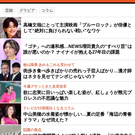
芸能
グラビア
コラム
高橋文哉にとって主演映画「ブルーロック」が俳優と
して“絶対に負けられない戦い”なワケ
「ゴチ」への違和感…NEWS増田貴久の“すべり芸”は
誰が悪いのか？ ナイナイが抱える27年目の課題
桧山珠美 あれもこれも言わせて
街歩き食べ歩きばかりの売れっ子芸人ばかり…漫才師
はネタを見せてナンボじゃないの？
今週グサッときた名言珍言
欲に忠実に目いっぱい楽しむ姿が、紅しょうが熊元プ
ロレスの不思議な魅力
テレビが10倍面白くなるコラム
中山美穂の水着姿が懐かしい…夏の定番「海辺の青春
ドラマ」なぜ消えた？
話題の焦点