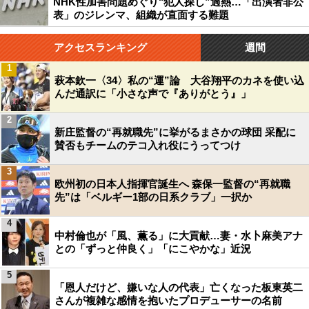
NHK性加害問題めぐり"犯人探し”過熱…「出演者非公
表」のジレンマ、組織が直面する難題
アクセスランキング
週間
1
萩本欽一〈34〉私の“運”論 大谷翔平のカネを使い込
んだ通訳に「小さな声で『ありがとう』」
2
新庄監督の“再就職先”に挙がるまさかの球団 采配に
賛否もチームのテコ入れ役にうってつけ
3
欧州初の日本人指揮官誕生へ 森保一監督の“再就職
先”は「ベルギー1部の日系クラブ」一択か
4
中村倫也が「風、薫る」に大貢献…妻・水卜麻美アナ
との「ずっと仲良く」「にこやかな」近況
5
「恩人だけど、嫌いな人の代表」亡くなった板東英二
さんが複雑な感情を抱いたプロデューサーの名前