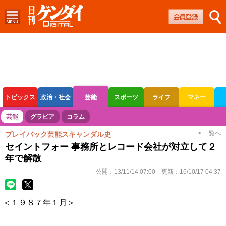
トピックス
政治・社会
芸能
スポーツ
ライフ
マネー
ボートレース
競輪
オートレース
芸能
グラビア
コラム
> 一覧へ
プレイバック芸能スキャンダル史
セイントフォー 事務所とレコード会社が対立して２
年で解散
公開：
13/11/14 07:00
更新：
16/10/17 04:37
＜１９８７年１月＞