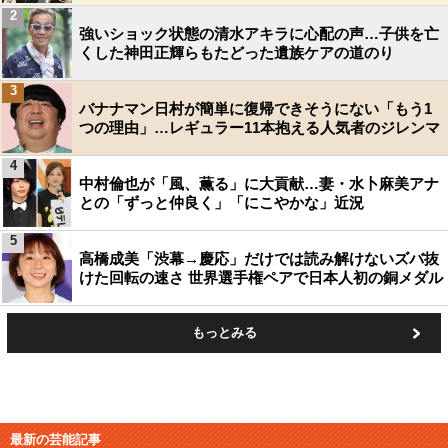
2
強いショック状態の清水アキラに心配の声…子供を亡
くした神田正輝らもたどった遺族ケアの道のり
3
バナナマン日村が簡単に復帰できそうにない「もう1
つの理由」…レギュラー11本抱える人気者のジレンマ
4
中村倫也が「風、薫る」に大貢献…妻・水卜麻美アナ
との「ずっと仲良く」「にこやかな」近況
5
高橋成美「渋幕→慶応」だけでは読み解けないズバ抜
けた回転の速さ 世界選手権ペアで日本人初の銅メダル
もっとみる
最新の芸能記事