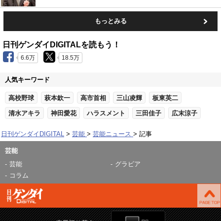
もっとみる
日刊ゲンダイDIGITALを読もう！
6.6万
18.5万
人気キーワード
高校野球
萩本欽一
高市首相
三山凌輝
板東英二
清水アキラ
神田愛花
ハラスメント
三田佳子
広末涼子
日刊ゲンダイDIGITAL
芸能
芸能ニュース
記事
芸能
芸能
グラビア
コラム