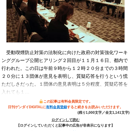
受動喫煙防止対策の法制化に向けた政府の対策強化ワーキ
ンググループ公開ヒアリング２回目が１１月１６日、都内で
行われた。この日は午前９時から１２時２０分までの３時間
２０分に１３団体が意見を表明し、質疑応答を行うという慌
ただしさだった。１団体の意見表明は５分程度、質疑応答を
入れても１…
この記事は有料会員限定です。
日刊ゲンダイDIGITALに
有料会員登録
すると続きをお読みいただけます。
(残り1,000文字／全文1,141文字)
ログインして読む
【ログインしていただくと記事中の広告が非表示になります】