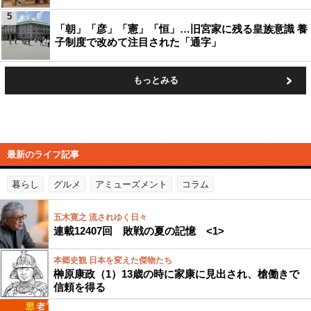
5
「朝」「彦」「憲」「恒」…旧宮家に残る皇族意識 養
子制度で改めて注目された「通字」
もっとみる
最新のライフ記事
暮らし
グルメ
アミューズメント
コラム
五木寛之 流されゆく日々
連載12407回 敗戦の夏の記憶 <1>
本郷史観 日本を変えた傑物たち
榊原康政（1）13歳の時に家康に見出され、槍働きで
信頼を得る