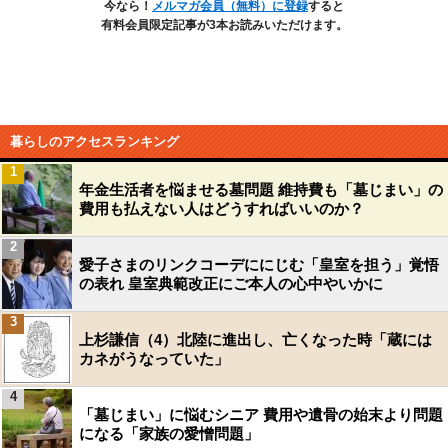
今なら！
メルマガ会員（無料）に登録
すると
有料会員限定記事が3本お読みいただけます。
暮らしのアクセスランキング
1
年金生活者を悩ませる墓問題 維持費も「墓じまい」の
費用も払えない人はどうすればいいのか？
2
愛子さまのリンクコーデににじむ「皇室を担う」覚悟
の表れ 皇室典範改正にご本人の心中やいかに
3
上杉謙信（4）北陸に進出し、亡くなった時「蔵には
カネがうなっていた」
4
「墓じまい」に悩むシニア 費用や遺骨の始末より問題
になる「家族の愛憎問題」