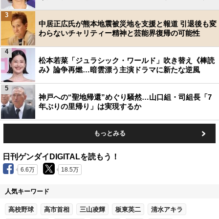
3
中居正広氏が熊本地震被災地を支援と報道 引退後も変
わらないチャリティー精神と芸能界復帰の可能性
4
松本若菜「ジュラシック・ワールド」吹き替え《棒読
み》論争再燃…暗雲漂う主演ドラマに新たな逆風
5
神戸への“聖地帰還”めぐり騒然…山口組・司組長「7
年ぶりの里帰り」は実現するか
もっとみる
日刊ゲンダイDIGITALを読もう！
6.6万
18.5万
人気キーワード
高校野球
高市首相
三山凌輝
板東英二
清水アキラ