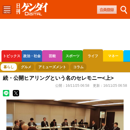
トピックス
政治・社会
芸能
スポーツ
ライフ
マネー
ボートレース
競輪
オートレース
暮らし
グルメ
アミューズメント
コラム
続・公開ヒアリングという名のセレモニー<上>
公開：
16/11/25 06:58
更新：
16/11/25 06:58