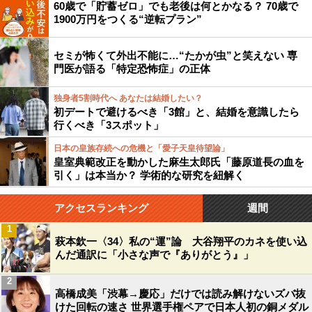
60歳で「貯蓄ゼロ」でも老後は何とかなる？ 70歳で
1900万円をつくる“逆転プラン”
セミが怖くて外出不能に…“たかが虫”と笑えない 専
門医が語る「特定恐怖症」の正体
独身者5割時代へ あなたは結婚したい？
初デートで避けるべき「3館」と、結婚を意識したら
行くべき「3スポット」
日本の皇族存続への危機と「愛子天皇待望論」
皇室典範改正を動かした麻生太郎氏「藤原道長の血を
引く」は本当か？ 学術的な研究を紐解く
アクセスランキング
週間
1
萩本欽一〈34〉私の“運”論 大谷翔平のカネを使い込
んだ通訳に「小さな声で『ありがとう』」
2
高橋成美「渋幕→慶応」だけでは読み解けないズバ抜
けた回転の速さ 世界選手権ペアで日本人初の銅メダル