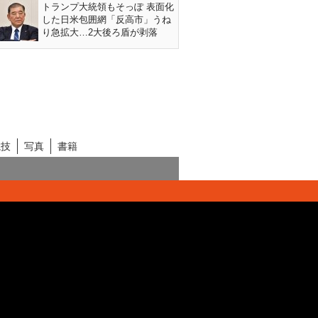
トランプ大統領もそっぽ 表面化
した日米包囲網「反高市」うね
り急拡大…2大後ろ盾が剥落
競技
写真
書籍