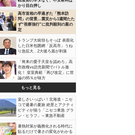
転攻勢のネタなく、不安材料ば
かり目白押し
高市首相の早過ぎた「熊本訪
問」の背景…震災から1週間たた
ず“視察強行”に批判殺到の案の
定
トランプ大統領もそっぽ 表面化
した日米包囲網「反高市」うね
り急拡大…2大後ろ盾が剥落
「将来の愛子天皇を認めろ」高
市政権vs読売新聞でバトル激
化！ 皇室典範「再び改定」に世
論の85％が味方
もっと見る
楽しさいっぱい！北海道・ニセ
コで避暑の夏旅 絶景とアクティ
ビティが揃う「ニセコ東急 グラ
ン・ヒラフ」～東急不動産
暑熱対策が義務化される時代に
貼るだけで暑さの変化がわかる