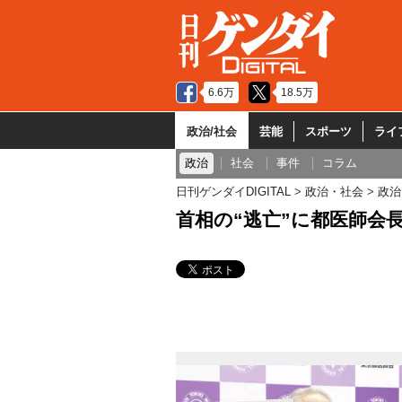
6.6万
18.5万
政治/社会
芸能
スポーツ
ライ
政治
社会
事件
コラム
日刊ゲンダイDIGITAL
政治・社会
政治
首相の“逃亡”に都医師会