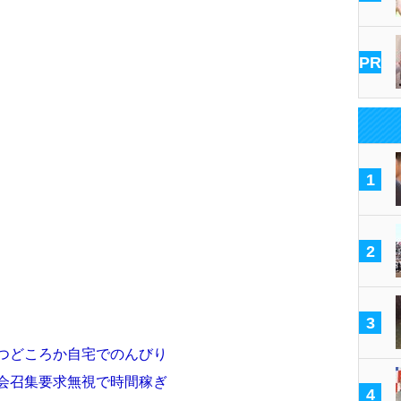
PR
1
2
3
立つどころか自宅でのんびり
国会召集要求無視で時間稼ぎ
4