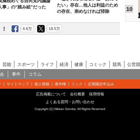
税減税めぐる自民党内議論
たい」存在…他人は利益のため
人事」の“踏み絵”だった
10
の存在、崇めなければ排除
う！
6.6万
18.5万
芸能
スポーツ
ライフ
経済
健康
コミック
競馬
公営
会
事件
コラム
ー
サイトマップ
個人情報
著作権
リンク
定期購読申込み
広告掲載について
会社概要
採用情報
よくある質問・お問い合わせ
Copyright (C) Nikkan Gendai. All Rights Reserved