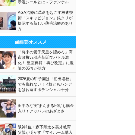
示温シールとは～ファンケル
AGA治療に革命を起こす検査技
術「スキャビジョン」銀クリが
提示する新しい薄毛治療のあり
方
編集部オススメ
「将来の愛子天皇を認めろ」高
市政権vs読売新聞でバトル激
化！ 皇室典範「再び改定」に世
論の85％が味方
2026夏の甲子園は「初出場校」
でも侮れない！ 4校ともハンデ
をはね返すポテンシャル十分
田中みな実“まんまるE乳”も筋金
入り！アッパレのあざとさ
阪神1位・森下翔太を英才教育
父親が明かす「マイホーム購入