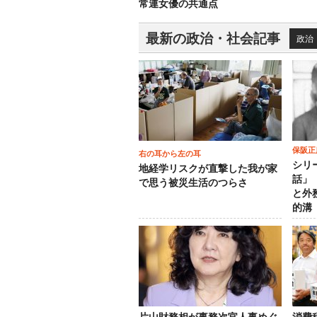
常連女優の共通点
最新の政治・社会記事
政治
保阪正
右の耳から左の耳
シリ
地経学リスクが直撃した我が家
話」
で思う被災生活のつらさ
と外
的溝