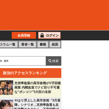
会員登録
ログイン
コラム一覧
著者一覧
書籍
紙面
政治のアクセスランキング
支持率急落の高市政権がV字回復
画策 内閣改造でクビ切り不可避
な“ポンコツ”5大臣の名前
やはり浮上した高市首相「9月退
陣」シナリオ…支持率急落も反