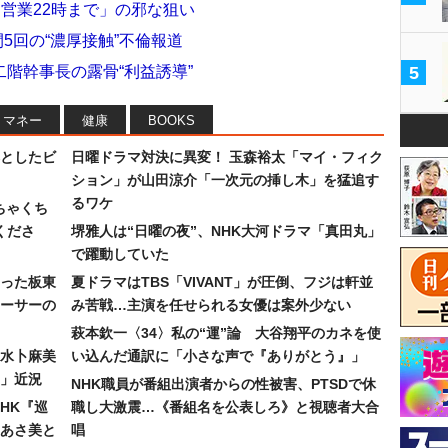
「営業22時まで」の邪な狙い
5回の“濃厚接触”不倫報道
階幹事長の露骨“利益誘導”
5
マネー
健康
BOOKS
としたビ
日曜ドラマ対決に異変！ 玉森裕太「マイ・フィク
ション」が山田涼介「一次元の挿し木」を猛追す
るワケ
ちゃくち
くださ
堺雅人は“日曜の夜”、NHK大河ドラマ「真田丸」
で躍動していた
った板東
夏ドラマはTBS「VIVANT」が圧倒、フジは軒並
ーサーの
み苦戦…主演を任せられる女優は案外少ない
萩本欽一〈34〉私の“運”論 大谷翔平のカネを使
水卜麻美
い込んだ通訳に「小さな声で『ありがとう』」
」近況
NHK職員が番組出演者からの性被害、PTSDで休
HK『巡
職し大激震…《番組名を公表しろ》と視聴者大合
あさ美と
唱