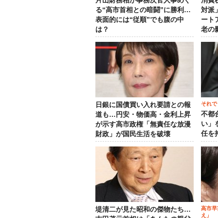
片山財務相が事務次官人事めぐ
消費
る“高市首相との暗闘”に勝利…
対派
表面的には“従順”でも腹の中
ート
は？
老の
それで
日銀に国債買い入れ要請との報
不都
道も…円安・物価高・金利上昇
い」
が示す高市政権「無責任な放漫
任を
財政」が国民生活を破壊
高市早
堤清二が見た昭和の傑物たち…
え」