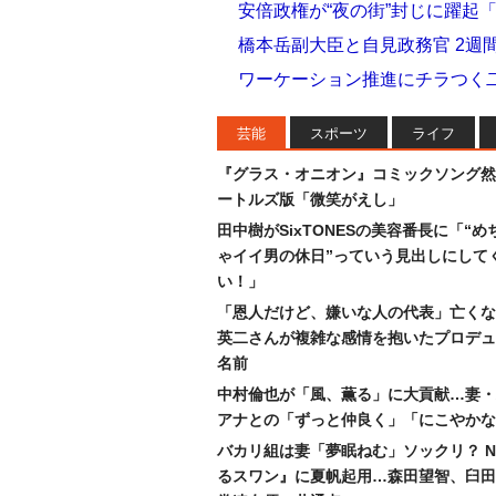
安倍政権が“夜の街”封じに躍起
橋本岳副大臣と自見政務官 2週間
ワーケーション推進にチラつく二
芸能
スポーツ
ライフ
『グラス・オニオン』コミックソング然
ートルズ版「微笑がえし」
田中樹がSixTONESの美容番長に「“め
ゃイイ男の休日”っていう見出しにして
い！」
「恩人だけど、嫌いな人の代表」亡くな
英二さんが複雑な感情を抱いたプロデュ
名前
中村倫也が「風、薫る」に大貢献…妻・
アナとの「ずっと仲良く」「にこやかな
バカリ組は妻「夢眠ねむ」ソックリ？ N
るスワン』に夏帆起用…森田望智、臼田