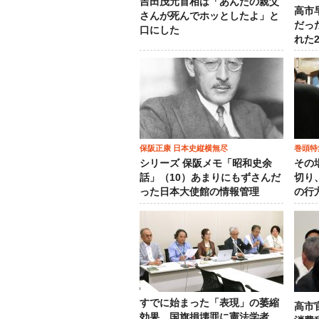
吉田茂元首相は「あんたの親父
高市
さんが死んでホッとしたよ」と
だっ
口にした
れた
保阪正康 日本史縦横無尽
巻頭特
シリーズ 保阪メモ「昭和史余
その
話」（10）あまりにもずさんだ
切り
った日本大使館の情報管理
の行
すでに始まった「表現」の萎縮
高市
効果…国旗損壊罪に憲法学者