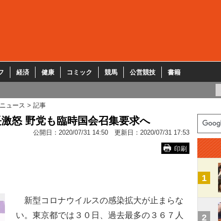
フ
経済
健康
コミック
競馬
公営競技
書籍
ニュース
記事
長激怒 野党も臨時国会召集要求へ
公開日：
2020/07/31 14:50
更新日：
2020/07/31 17:53
印刷
1
新型コロナウイルスの感染拡大が止まらな
い。東京都では３０日、過去最多の３６７人
2