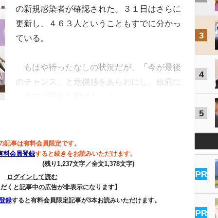
の新規感染者が確認された。３１日はさらに
更新し、４６３人ということもすでに分かっ
3
ている。
もはや待ったなしの状況だが、「今が最後
4
のチャンス」と危機感をあらわにし、政府に
「今すぐ国会を開け！」と…
5
の記事は有料会員限定です。
有料会員登録
すると続きをお読みいただけます。
(残り1,237文字／全文1,378文字)
PR
ログインして読む
ただくと記事中の広告が非表示になります】
登録
すると有料会員限定記事が3本お読みいただけます。
PR