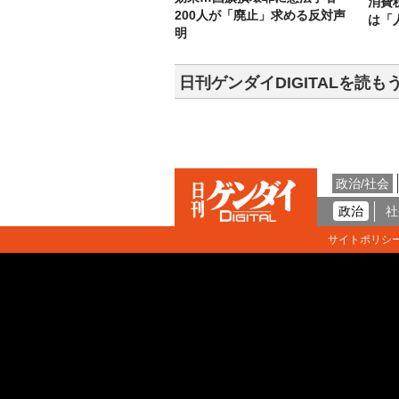
消費
200人が「廃止」求める反対声
は「
明
日刊ゲンダイDIGITALを読も
政治/社会
政治
社
サイトポリシ