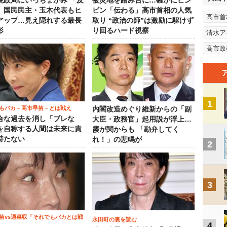
税政局にいっちょがみ 「反
被災地を踏み台に…確かにビン
」国民民主・玉木代表もヒ
ビン「伝わる」高市首相の人気
高市首
アップ…見え隠れする最長
取り “政治の師”は激励に駆けず
影
り回るハード視察
清水ア
高市政
1
もバカ－高市早苗－とは戦え
内閣改造めぐり維新からの「副
合な過去を消し「ブレな
大臣・政務官」起用説が浮上…
を自称する人間は未来に責
霞が関からも 「勘弁してく
持たない
れ！」の悲鳴が
2
3
苗vs適菜収「それでもバカとは戦
永田町の裏を読む
4