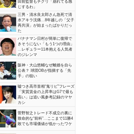
田前監督もチクリ「崩れてる感
じするわ」
三男・清水良太郎さん急死で清
水アキラ沈痛…8年越しの「父子
再共演」が始まったばかりだっ
た
バナナマン日村が簡単に復帰で
きそうにない「もう1つの理由」
…レギュラー11本抱える人気者
のジレンマ
阪神・大山悠輔なぜ離婚を自ら
公表？ 球団OBが指摘する「先
手」の狙い
嘘つき高市首相“鬼リピ”フレーズ
「実質賃金の上昇率はG7で最も
高い」は追い風参考記録のマヤ
カシ
菅野智之トレード不成立の裏に
致命的な“前科”…ここまで11勝4
敗でも市場価値が低かったワケ