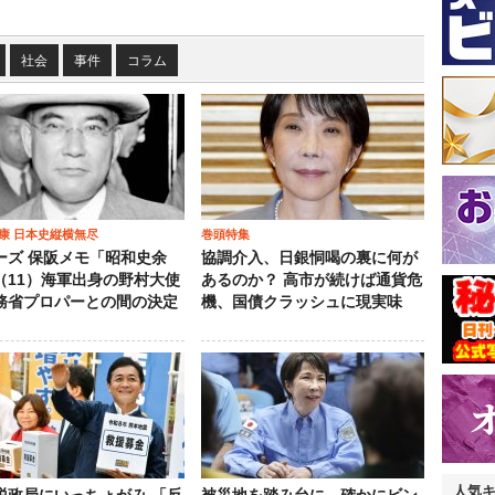
社会
事件
コラム
康 日本史縦横無尽
巻頭特集
ーズ 保阪メモ「昭和史余
協調介入、日銀恫喝の裏に何が
（11）海軍出身の野村大使
あるのか？ 高市が続けば通貨危
務省プロパーとの間の決定
機、国債クラッシュに現実味
人気