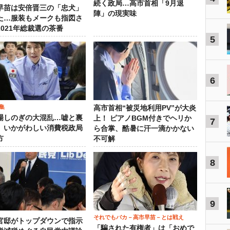
続く政局…高市首相「9月退
早苗は安倍晋三の「忠犬」
陣」の現実味
た…服装もメークも指図さ
2021年総裁選の茶番
5
6
集
高市首相“被災地利用PV”が大炎
場しのぎの大混乱…嘘と裏
上！ ピアノBGM付きでヘリか
7
、いかがわしい消費税政局
ら合掌、酷暑に汗一滴かかない
方
不可解
8
9
それでもバカ－高市早苗－とは戦え
官邸がトップダウンで指示
「騙された有権者」は「おめで