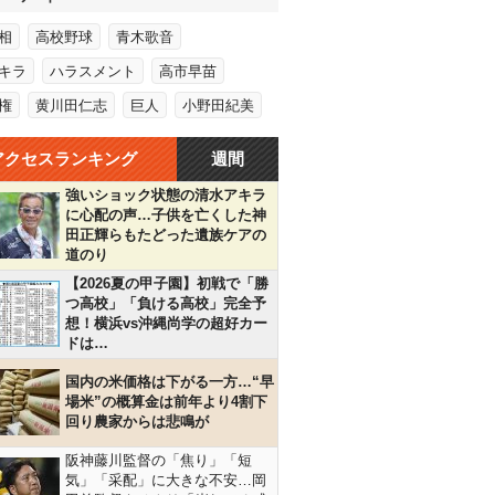
相
高校野球
青木歌音
キラ
ハラスメント
高市早苗
権
黄川田仁志
巨人
小野田紀美
アクセスランキング
週間
強いショック状態の清水アキラ
に心配の声…子供を亡くした神
田正輝らもたどった遺族ケアの
道のり
【2026夏の甲子園】初戦で「勝
つ高校」「負ける高校」完全予
想！横浜vs沖縄尚学の超好カー
ドは…
国内の米価格は下がる一方…“早
場米”の概算金は前年より4割下
回り農家からは悲鳴が
阪神藤川監督の「焦り」「短
気」「采配」に大きな不安…岡