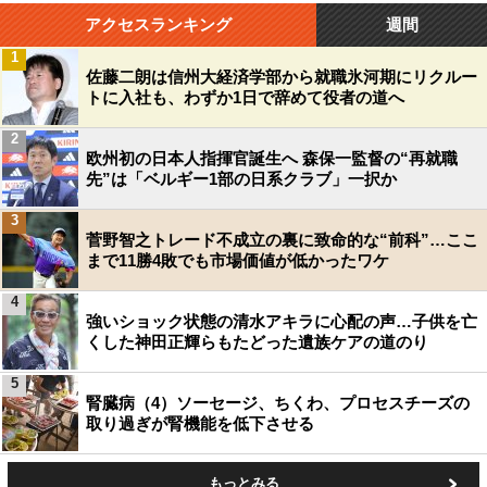
アクセスランキング
週間
1
佐藤二朗は信州大経済学部から就職氷河期にリクルー
トに入社も、わずか1日で辞めて役者の道へ
2
欧州初の日本人指揮官誕生へ 森保一監督の“再就職
先”は「ベルギー1部の日系クラブ」一択か
3
菅野智之トレード不成立の裏に致命的な“前科”…ここ
まで11勝4敗でも市場価値が低かったワケ
4
強いショック状態の清水アキラに心配の声…子供を亡
くした神田正輝らもたどった遺族ケアの道のり
5
腎臓病（4）ソーセージ、ちくわ、プロセスチーズの
取り過ぎが腎機能を低下させる
もっとみる