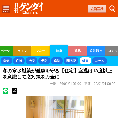
スポーツ
ライフ
マネー
健康
競馬
公営競技
コミッ
ボートレース
競輪
オートレース
病気
症状
治療
予防
病院
闘病記
健康
コラム
冬の寒さ対策が健康を守る【住宅】室温は18度以上
を意識して窓対策を万全に
公開：
26/01/01 06:00
更新：
26/01/01 06:00