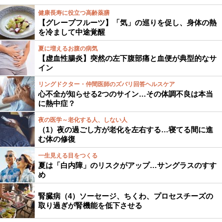
健康長寿に役立つ高齢薬膳
【グレープフルーツ】「気」の巡りを促し、身体の熱
を冷まして中途覚醒
夏に増えるお腹の病気
【虚血性腸炎】突然の左下腹部痛と血便が典型的なサ
イン
リングドクター・仲間医師のズバリ回答ヘルスケア
心不全が知らせる2つのサイン…その体調不良は本当
に熱中症？
夜の医学～老化する人、しない人
（1）夜の過ごし方が老化を左右する…寝てる間に進
む体の修復
一生見える目をつくる
夏は「白内障」のリスクがアップ…サングラスのすす
め
腎臓病（4）ソーセージ、ちくわ、プロセスチーズの
取り過ぎが腎機能を低下させる