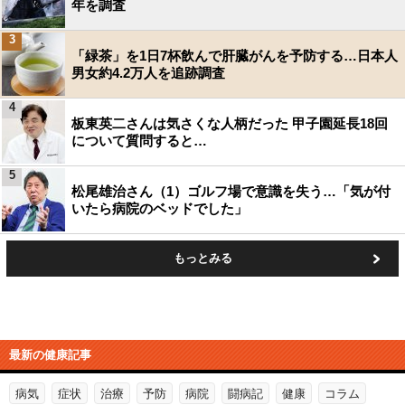
年を調査
3
「緑茶」を1日7杯飲んで肝臓がんを予防する…日本人
男女約4.2万人を追跡調査
4
板東英二さんは気さくな人柄だった 甲子園延長18回
について質問すると…
5
松尾雄治さん（1）ゴルフ場で意識を失う…「気が付
いたら病院のベッドでした」
もっとみる
最新の健康記事
病気
症状
治療
予防
病院
闘病記
健康
コラム