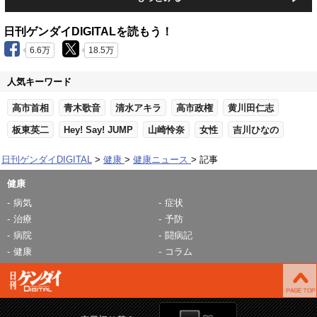
日刊ゲンダイDIGITALを読もう！
6.6万
18.5万
人気キーワード
高市首相
青木歌音
清水アキラ
高市政権
黄川田仁志
板東英二
Hey! Say! JUMP
山崎怜奈
女性
吉川ひなの
日刊ゲンダイDIGITAL
健康
健康ニュース
記事
健康
病気
症状
治療
予防
病院
闘病記
健康
コラム