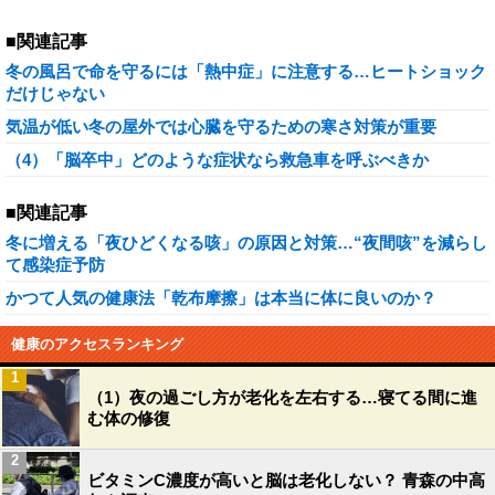
■関連記事
冬の風呂で命を守るには「熱中症」に注意する…ヒートショック
だけじゃない
気温が低い冬の屋外では心臓を守るための寒さ対策が重要
（4）「脳卒中」どのような症状なら救急車を呼ぶべきか
■関連記事
冬に増える「夜ひどくなる咳」の原因と対策…“夜間咳”を減らし
て感染症予防
かつて人気の健康法「乾布摩擦」は本当に体に良いのか？
健康のアクセスランキング
1
（1）夜の過ごし方が老化を左右する…寝てる間に進
む体の修復
2
ビタミンC濃度が高いと脳は老化しない？ 青森の中高