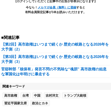
【ログインしていただくと記事中の広告が非表示になります】
今なら！
メルマガ会員（無料）に登録
すると
有料会員限定記事が3本お読みいただけます。
■関連記事
【第2回】高市政権はいつまで続くか 歴史の岐路となる2026年を
大予測（2）
【第3回】高市政権はいつまで続くか 歴史の岐路となる2026年を
大予測（3）
官邸幹部「核保有」発言不問の不気味な“魂胆” 高市政権の姑息
な軍国化は年明けに暴走する
関連キーワード
高市政権
台湾
中国
吉村洋文
トランプ大統領
習近平国家主席
政治とカネ