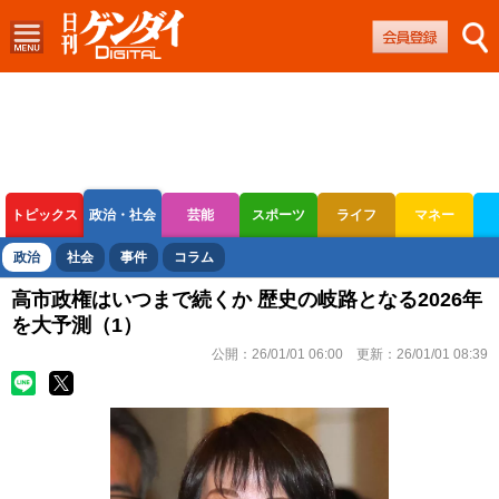
トピックス
政治・社会
芸能
スポーツ
ライフ
マネー
ボートレース
競輪
オートレース
政治
社会
事件
コラム
高市政権はいつまで続くか 歴史の岐路となる2026年
を大予測（1）
公開：
26/01/01 06:00
更新：
26/01/01 08:39