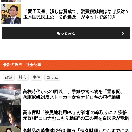
5
「愛子天皇」潰しは賛成で、消費税減税はなぜ反対？
玉木国民民主の「公約違反」がネットで袋叩き
もっとみる
最新の政治・社会記事
政治
社会
事件
コラム
高校時代から20回以上、手紙や食べ物を「置き配」…
兵庫尼崎24歳ストーカー女性オドロキの犯行動機
高市官邸「被災地利用PV」が首相の命取りに？ 安倍
元首相“コロナおこもり動画”の二の舞を自民党が危惧
食料品の消費減税分を賄う「恒久財源」ならすでにあ