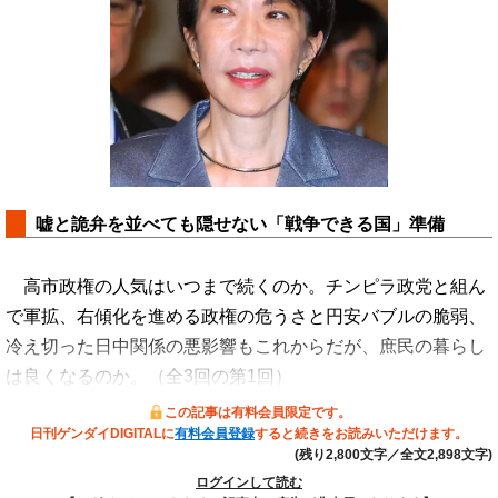
嘘と詭弁を並べても隠せない「戦争できる国」準備
高市政権の人気はいつまで続くのか。チンピラ政党と組ん
で軍拡、右傾化を進める政権の危うさと円安バブルの脆弱、
冷え切った日中関係の悪影響もこれからだが、庶民の暮らし
は良くなるのか。（全3回の第1回）
この記事は有料会員限定です。
日刊ゲンダイDIGITALに
有料会員登録
すると続きをお読みいただけます。
(残り2,800文字／全文2,898文字)
ログインして読む