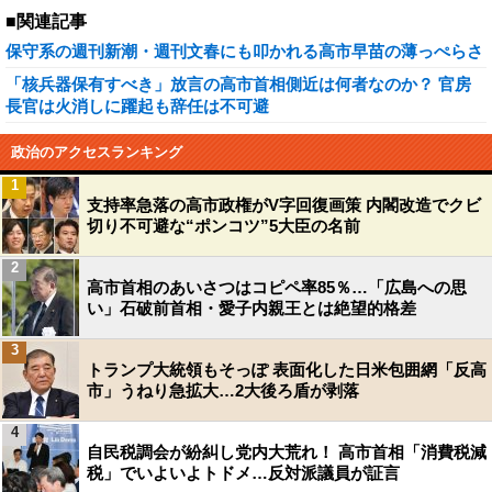
■関連記事
保守系の週刊新潮・週刊文春にも叩かれる高市早苗の薄っぺらさ
「核兵器保有すべき」放言の高市首相側近は何者なのか？ 官房
長官は火消しに躍起も辞任は不可避
政治のアクセスランキング
1
支持率急落の高市政権がV字回復画策 内閣改造でクビ
切り不可避な“ポンコツ”5大臣の名前
2
高市首相のあいさつはコピペ率85％…「広島への思
い」石破前首相・愛子内親王とは絶望的格差
3
トランプ大統領もそっぽ 表面化した日米包囲網「反高
市」うねり急拡大…2大後ろ盾が剥落
4
自民税調会が紛糾し党内大荒れ！ 高市首相「消費税減
税」でいよいよトドメ…反対派議員が証言