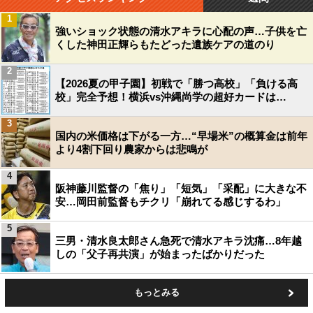
1
強いショック状態の清水アキラに心配の声…子供を亡
くした神田正輝らもたどった遺族ケアの道のり
2
【2026夏の甲子園】初戦で「勝つ高校」「負ける高
校」完全予想！横浜vs沖縄尚学の超好カードは…
3
国内の米価格は下がる一方…“早場米”の概算金は前年
より4割下回り農家からは悲鳴が
4
阪神藤川監督の「焦り」「短気」「采配」に大きな不
安…岡田前監督もチクリ「崩れてる感じするわ」
5
三男・清水良太郎さん急死で清水アキラ沈痛…8年越
しの「父子再共演」が始まったばかりだった
もっとみる