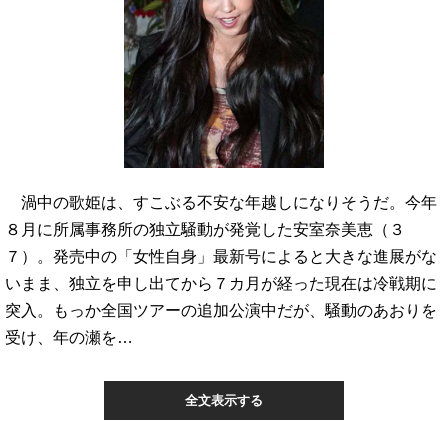
渦中の歌姫は、すこぶる不安な年越しになりそうだ。今年
８月に所属事務所の独立騒動が発覚した安室奈美恵（３
７）。発売中の「女性自身」最新号によると大きな進展がな
いまま、独立を申し出てから７カ月が経った現在は冷戦期に
突入。もっか全国ツアーの追加公演中だが、騒動のあおりを
受け、年の瀬を…
全文表示する