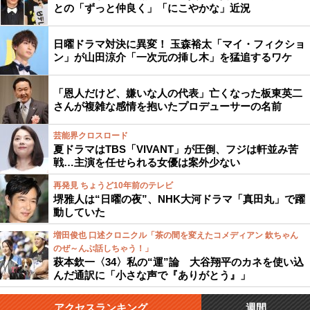
との「ずっと仲良く」「にこやかな」近況
日曜ドラマ対決に異変！ 玉森裕太「マイ・フィクショ
ン」が山田涼介「一次元の挿し木」を猛追するワケ
「恩人だけど、嫌いな人の代表」亡くなった板東英二
さんが複雑な感情を抱いたプロデューサーの名前
芸能界クロスロード
夏ドラマはTBS「VIVANT」が圧倒、フジは軒並み苦
戦…主演を任せられる女優は案外少ない
再発見 ちょうど10年前のテレビ
堺雅人は“日曜の夜”、NHK大河ドラマ「真田丸」で躍
動していた
増田俊也 口述クロニクル「茶の間を変えたコメディアン 欽ちゃん
のぜ～んぶ話しちゃう！」
萩本欽一〈34〉私の“運”論 大谷翔平のカネを使い込
んだ通訳に「小さな声で『ありがとう』」
アクセスランキング
週間