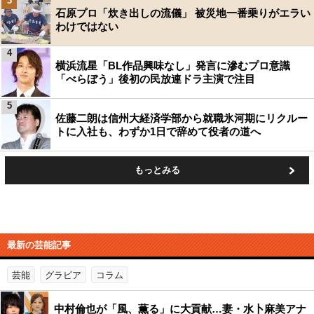
3
石原プロ「炊き出しの流儀」 被災地一番乗りがエラい
わけではない
4
横浜流星「BL作品興味なし」発言に滲むプロ意識
「べらぼう」後初の民放連ドラ主演で注目
5
佐藤二朗は信州大経済学部から就職氷河期にリクルー
トに入社も、わずか1日で辞めて役者の道へ
もっとみる
最新の芸能記事
芸能
グラビア
コラム
中村倫也が「風、薫る」に大貢献…妻・水卜麻美アナ