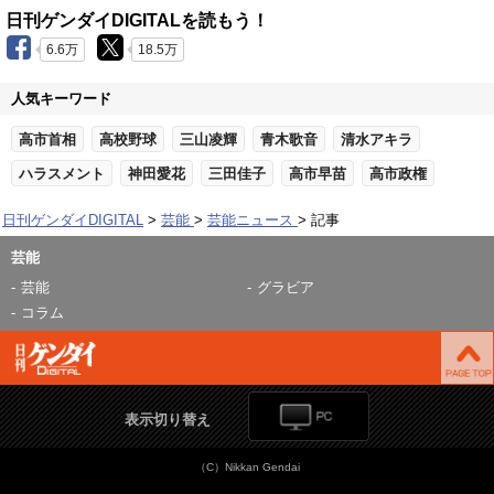
日刊ゲンダイDIGITALを読もう！
6.6万
18.5万
人気キーワード
高市首相
高校野球
三山凌輝
青木歌音
清水アキラ
ハラスメント
神田愛花
三田佳子
高市早苗
高市政権
日刊ゲンダイDIGITAL
芸能
芸能ニュース
記事
芸能
芸能
グラビア
コラム
表示切り替え
（C）Nikkan Gendai