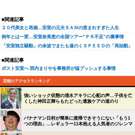
■関連記事
２０代美女と再婚…安室の元夫ＳＡＭの恵まれすぎた人生
例年とは一変…安室奈美恵の全国ツアー“ＰＲ不足”の裏事情
「安室独立騒動」の余波でまたも遠のくＳＰＥＥＤの「再始動」
■関連記事
ポスト安室へ 西内まりやを事務所が猛プッシュする事情
芸能のアクセスランキング
1
強いショック状態の清水アキラに心配の声…子供を亡
くした神田正輝らもたどった遺族ケアの道のり
2
バナナマン日村が簡単に復帰できそうにない「もう1
つの理由」…レギュラー11本抱える人気者のジレンマ