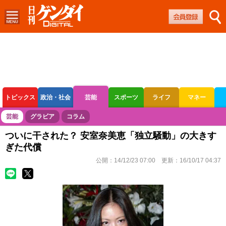
トピックス
政治・社会
芸能
スポーツ
ライフ
マネー
ボートレース
競輪
オートレース
芸能
グラビア
コラム
ついに干された？ 安室奈美恵「独立騒動」の大きす
ぎた代償
公開：
14/12/23 07:00
更新：
16/10/17 04:37