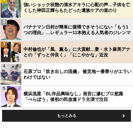
強いショック状態の清水アキラに心配の声…子供を亡
くした神田正輝らもたどった遺族ケアの道のり
2
バナナマン日村が簡単に復帰できそうにない「もう1
つの理由」…レギュラー11本抱える人気者のジレンマ
3
中村倫也が「風、薫る」に大貢献…妻・水卜麻美アナ
との「ずっと仲良く」「にこやかな」近況
4
石原プロ「炊き出しの流儀」 被災地一番乗りがエラい
わけではない
5
横浜流星「BL作品興味なし」発言に滲むプロ意識
「べらぼう」後初の民放連ドラ主演で注目
もっとみる