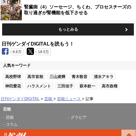
5
腎臓病（4）ソーセージ、ちくわ、プロセスチーズの
取り過ぎが腎機能を低下させる
もっとみる
日刊ゲンダイDIGITALを読もう！
6.6万
18.5万
人気キーワード
高校野球
高市首相
三山凌輝
青木歌音
清水アキラ
神田愛花
ハラスメント
三田佳子
萩本欽一
高市政権
日刊ゲンダイDIGITAL
芸能
芸能ニュース
記事
芸能
芸能
グラビア
コラム