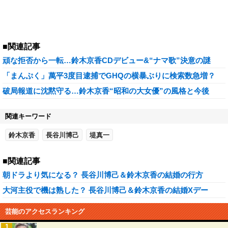
■関連記事
頑な拒否から一転…鈴木京香CDデビュー&“ナマ歌”決意の謎
「まんぷく」萬平3度目逮捕でGHQの横暴ぶりに検索数急増？
破局報道に沈黙守る…鈴木京香“昭和の大女優”の風格と今後
関連キーワード
鈴木京香
長谷川博己
堤真一
■関連記事
朝ドラより気になる？ 長谷川博己＆鈴木京香の結婚の行方
大河主役で機は熟した？ 長谷川博己＆鈴木京香の結婚Xデー
芸能のアクセスランキング
1