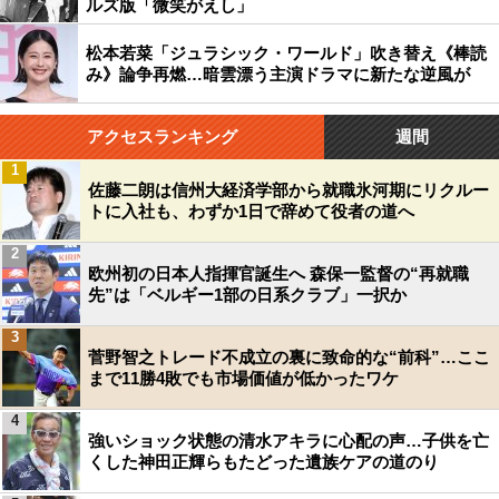
ルズ版「微笑がえし」
松本若菜「ジュラシック・ワールド」吹き替え《棒読
み》論争再燃…暗雲漂う主演ドラマに新たな逆風が
アクセスランキング
週間
1
佐藤二朗は信州大経済学部から就職氷河期にリクルー
トに入社も、わずか1日で辞めて役者の道へ
2
欧州初の日本人指揮官誕生へ 森保一監督の“再就職
先”は「ベルギー1部の日系クラブ」一択か
3
菅野智之トレード不成立の裏に致命的な“前科”…ここ
まで11勝4敗でも市場価値が低かったワケ
4
強いショック状態の清水アキラに心配の声…子供を亡
くした神田正輝らもたどった遺族ケアの道のり