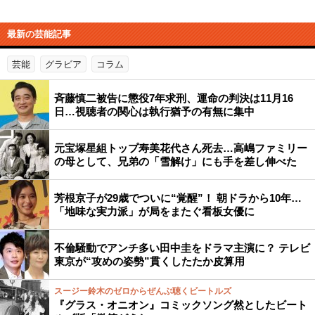
最新の芸能記事
芸能
グラビア
コラム
斉藤慎二被告に懲役7年求刑、運命の判決は11月16
日…視聴者の関心は執行猶予の有無に集中
元宝塚星組トップ寿美花代さん死去…高嶋ファミリー
の母として、兄弟の「雪解け」にも手を差し伸べた
芳根京子が29歳でついに“覚醒”！ 朝ドラから10年…
「地味な実力派」が局をまたぐ看板女優に
不倫騒動でアンチ多い田中圭をドラマ主演に？ テレビ
東京が“攻めの姿勢”貫くしたたか皮算用
スージー鈴木のゼロからぜんぶ聴くビートルズ
『グラス・オニオン』コミックソング然としたビート