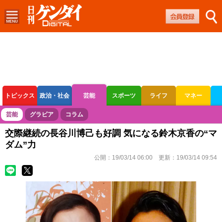
トピックス
政治・社会
芸能
スポーツ
ライフ
マネー
ボートレース
競輪
オートレース
芸能
グラビア
コラム
交際継続の長谷川博己も好調 気になる鈴木京香の“マ
ダム”力
公開：
19/03/14 06:00
更新：
19/03/14 09:54