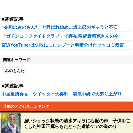
■関連記事
“令和のみのもんた”と呼ばれ始め…坂上忍のギャラと不安
「ガチンコ！ファイトクラブ」で存在感 網野泰寛さんの今
宮迫YouTuberは失敗に…ロンブーと明暗分けたツッコミ気質
関連キーワード
みのもんた
■関連記事
中居退所会見「ツイッター大喜利」実況中継で大盛り上がり
芸能のアクセスランキング
1
強いショック状態の清水アキラに心配の声…子供を亡
くした神田正輝らもたどった遺族ケアの道のり