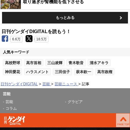
取り過ぎが腎機能を低下させる
もっとみる
日刊ゲンダイDIGITALを読もう！
6.6万
18.5万
人気キーワード
高校野球
高市首相
三山凌輝
青木歌音
清水アキラ
神田愛花
ハラスメント
三田佳子
萩本欽一
高市政権
日刊ゲンダイDIGITAL
芸能
芸能ニュース
記事
芸能
芸能
グラビア
コラム