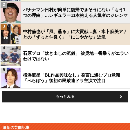
2
バナナマン日村が簡単に復帰できそうにない「もう1
つの理由」…レギュラー11本抱える人気者のジレンマ
3
中村倫也が「風、薫る」に大貢献…妻・水卜麻美アナ
との「ずっと仲良く」「にこやかな」近況
4
石原プロ「炊き出しの流儀」 被災地一番乗りがエラい
わけではない
5
横浜流星「BL作品興味なし」発言に滲むプロ意識
「べらぼう」後初の民放連ドラ主演で注目
もっとみる
最新の芸能記事