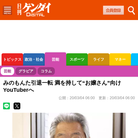
トピックス
政治・社会
芸能
スポーツ
ライフ
マネー
ボートレース
競輪
オートレース
芸能
グラビア
コラム
みのもんた引退一転 満を持して“お嬢さん”向け
YouTuberへ
公開：
20/03/04 06:00
更新：
20/03/04 06:00