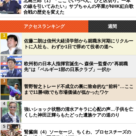
北島三郎（1）「ここでいっぺん、ひと区切り。一本
の線を引いてみたい」サブちゃんの卒業がNHK紅白歌
合戦の歴史を変えた
アクセスランキング
週間
1
佐藤二朗は信州大経済学部から就職氷河期にリクルー
トに入社も、わずか1日で辞めて役者の道へ
2
欧州初の日本人指揮官誕生へ 森保一監督の“再就職
先”は「ベルギー1部の日系クラブ」一択か
3
菅野智之トレード不成立の裏に致命的な“前科”…ここ
まで11勝4敗でも市場価値が低かったワケ
4
強いショック状態の清水アキラに心配の声…子供を亡
くした神田正輝らもたどった遺族ケアの道のり
5
腎臓病（4）ソーセージ、ちくわ、プロセスチーズの