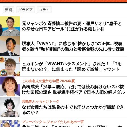
芸能
グラビア
コラム
元ジャンポケ斉藤慎二被告の妻・瀬戸サオリ“息子と
の幸せな日常アピール”に注がれる厳しい目
堺雅人「VIVANT」に感じる“懐かしさ”の正体…視聴
者を誘う“昭和劇画”の魅力と考察合戦の先に待つ課題
ヒカキンが「VIVANTハラスメント」された！ 「Tを
読まないの？」に集まった「読めて当然」マウント
この有名人の意外な学歴 2026年夏
高橋成美「渋幕→慶応」だけでは読み解けないズバ抜
けた回転の速さ 世界選手権ペアで日本人初の銅メダル
芸能界ぶっちゃけトーク
なぜ女優たちは酷暑の中でも汗ひとつかかず撮影でき
るのか？
プレーバック レジェンドたちのあの一言