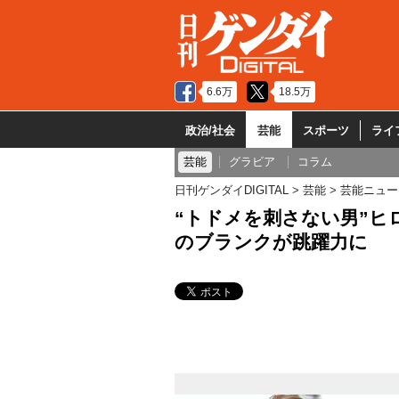
6.6万
18.5万
政治/社会
芸能
スポーツ
ライ
芸能
グラビア
コラム
日刊ゲンダイDIGITAL
芸能
芸能ニュー
“トドメを刺さない男”ヒ
のブランクが跳躍力に