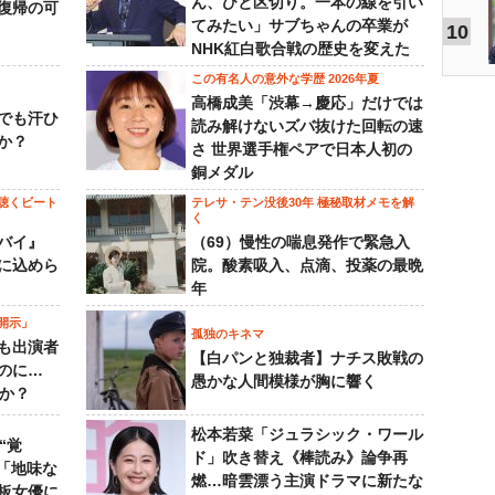
ん、ひと区切り。一本の線を引い
復帰の可
てみたい」サブちゃんの卒業が
10
NHK紅白歌合戦の歴史を変えた
この有名人の意外な学歴 2026年夏
高橋成美「渋幕→慶応」だけでは
でも汗ひ
読み解けないズバ抜けた回転の速
か？
さ 世界選手権ペアで日本人初の
銅メダル
聴くビート
テレサ・テン没後30年 極秘取材メモを解
く
バイ』
（69）慢性の喘息発作で緊急入
に込めら
院。酸素吸入、点滴、投薬の最晩
年
開示」
孤独のキネマ
も出演者
【白パンと独裁者】ナチス敗戦の
のに…
愚かな人間模様が胸に響く
すか？
松本若菜「ジュラシック・ワール
“覚
ド」吹き替え《棒読み》論争再
…「地味な
燃…暗雲漂う主演ドラマに新たな
板女優に