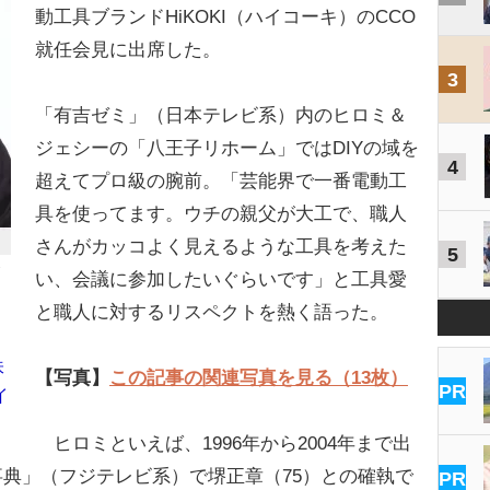
動工具ブランドHiKOKI（ハイコーキ）のCCO
就任会見に出席した。
3
「有吉ゼミ」（日本テレビ系）内のヒロミ＆
ジェシーの「八王子リホーム」ではDIYの域を
4
超えてプロ級の腕前。「芸能界で一番電動工
具を使ってます。ウチの親父が大工で、職人
さんがカッコよく見えるような工具を考えた
5
い、会議に参加したいぐらいです」と工具愛
と職人に対するリスペクトを熱く語った。
味
【写真】
この記事の関連写真を見る（13枚）
PR
イ
り
ヒロミといえば、1996年から2004年まで出
典」（フジテレビ系）で堺正章（75）との確執で
PR