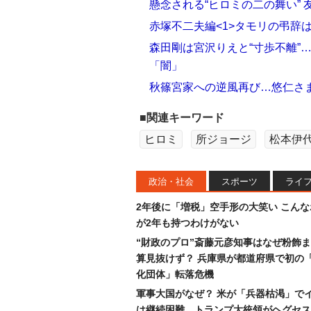
懸念される“ヒロミの二の舞い”
赤塚不二夫編<1>タモリの弔辞
森田剛は宮沢りえと“寸歩不離”
「闇」
秋篠宮家への逆風再び…悠仁さま
■関連キーワード
ヒロミ
所ジョージ
松本伊
政治・社会
スポーツ
ライ
2年後に「増税」空手形の大笑い こん
が2年も持つわけがない
“財政のプロ”斎藤元彦知事はなぜ粉飾
算見抜けず？ 兵庫県が都道府県で初の
化団体」転落危機
軍事大国がなぜ？ 米が「兵器枯渇」で
は継続困難…トランプ大統領がヘグセス