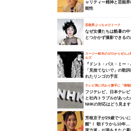
ャリティー精神と芸能界
能性
芸能界ぶっちゃけトーク
なぜ女優たちは酷暑の中
とつかかず撮影できるの
スージー鈴木のゼロからぜんぶ
ルズ
『ドント・パス・ミー・
「見捨てないで」の歌詞
れたリンゴの予言
テレビ局に代わり勝手に「情報
フジテレビ、日本テレビ
と社内トラブルがあった
NHKの対応はどう見ま
芳根京子が29歳でついに
醒”！ 朝ドラから10年
実力派」が局をまたぐ看