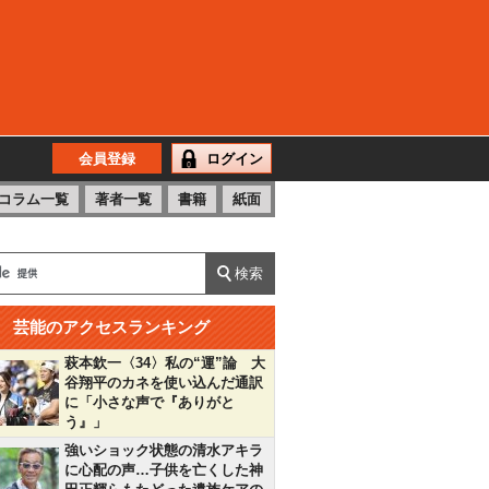
会員登録
ログイン
コラム一覧
著者一覧
書籍
紙面
芸能のアクセスランキング
萩本欽一〈34〉私の“運”論 大
谷翔平のカネを使い込んだ通訳
に「小さな声で『ありがと
う』」
強いショック状態の清水アキラ
に心配の声…子供を亡くした神