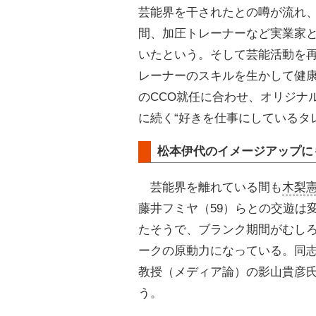
芸能界を干されたとの噂が流れ、
間、加圧トレーナーなど実業家と
いたという。そして芸能活動を
レーナーのスキルを生かして健
のCCO就任に合わせ、オリジナ
に続く“好きを仕事にしているタ
松本伊代のイメージアップに
芸能界を離れている間も
木梨
藤井フミヤ（59）らとの交遊は
たそうで、ブランク期間がむし
ークの原動力になっている。同
教授（メディア論）の影山貴彦
う。