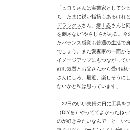
「
ヒロミ
さんは実業家としてシ
ち、たまに鋭い指摘もあるけれ
デラックス
さん、
坂上忍
さんと同
を刺さない”やさしさがある。今
たバランス感覚も普通の生活で
でしょう。また愛妻家の一面か
イメージアップにもつながって
好む気質とお父さんから受け継い
さんにしろ、最近、楽しそうにし
ないかと私は思っています」
22日のいい夫婦の日に工具を
（DIYを）やっててよかったね
のが好きみたいなんで」と、い
気ぶりならバーキンくらい安い