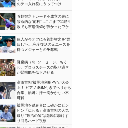
のテコ入れ役にうってつけ
菅野智之トレード不成立の裏に
致命的な“前科”…ここまで11勝4
敗でも市場価値が低かったワケ
巨人が今オフにも菅野智之を“買
戻し”へ…完全復活の元エースを
待つメジャーとの争奪戦
腎臓病（4）ソーセージ、ちく
わ、プロセスチーズの取り過ぎ
が腎機能を低下させる
高市首相“被災地利用PV”が大炎
上！ ピアノBGM付きでヘリから
合掌、酷暑に汗一滴かかない不
可解
被災地を踏み台に…確かにビン
ビン「伝わる」高市首相の人気
取り “政治の師”は激励に駆けず
り回るハード視察