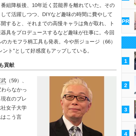
番組降板後、10年近く芸能界を離れていた。その
して活躍しつつ、DIYなど趣味の時間に費やして
PR
再開すると、それまでの高慢キャラは角が取れ、ト
康器具をプロデュースするなど趣味が仕事に。今回
ルのカモフラ柄工具も発表。今や所ジョージ（66）
レント”として好感度もアップしている。
1
も貢献
憲武
（59）、
2
変わらなかっ
ろ現在のブレ
志社女子大学
3
氏はこう言
4