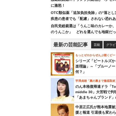
に激怒！
OTC類似薬「追加負担免除」の“落とし
疾患の患者でも「配慮」されない恐れあ
自民党総裁選は「うんこ味のカレーか、
のうんこか」 どれを選んでも地獄だっ
最新の芸能記事
芸能
グラビ
もっとゼロからぜんぶ聴くビー
シリーズ「ビートルズか
楽理論」～「ブルーノー
何？」
芋澤貞雄「裏の裏まで徹底取材
のん本格復帰連ドラ「To
middle 30」大苦戦で
「あまちゃんブランド」
中居正広氏が熊本地震被
援と報道 引退後も変わ