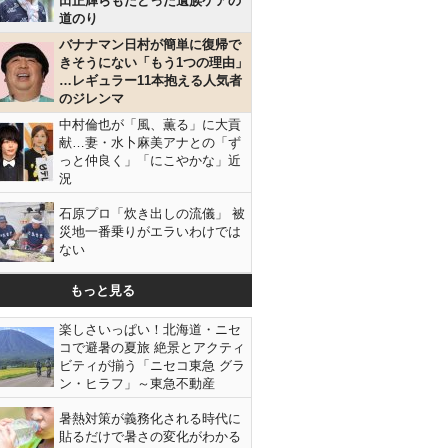
田正輝らもたどった遺族ケアの
道のり
バナナマン日村が簡単に復帰で
きそうにない「もう1つの理由」
…レギュラー11本抱える人気者
のジレンマ
中村倫也が「風、薫る」に大貢
献…妻・水卜麻美アナとの「ず
っと仲良く」「にこやかな」近
況
石原プロ「炊き出しの流儀」 被
災地一番乗りがエラいわけでは
ない
もっと見る
楽しさいっぱい！北海道・ニセ
コで避暑の夏旅 絶景とアクティ
ビティが揃う「ニセコ東急 グラ
ン・ヒラフ」～東急不動産
暑熱対策が義務化される時代に
貼るだけで暑さの変化がわかる