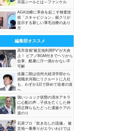
示温シールとは～ファンケル
AGA治療に革命を起こす検査技
術「スキャビジョン」銀クリが
提示する新しい薄毛治療のあり
方
編集部オススメ
高市首相“被災地利用PV”が大炎
上！ ピアノBGM付きでヘリから
合掌、酷暑に汗一滴かかない不
可解
佐藤二朗は信州大経済学部から
就職氷河期にリクルートに入社
も、わずか1日で辞めて役者の道
へ
強いショック状態の清水アキラ
に心配の声…子供を亡くした神
田正輝らもたどった遺族ケアの
道のり
石原プロ「炊き出しの流儀」 被
災地一番乗りがエラいわけでは