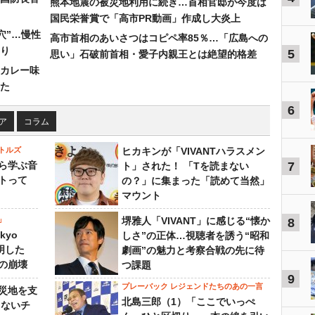
熊本地震の被災地利用に続き…首相官邸が今度は
国民栄誉賞で「高市PR動画」作成し大炎上
穴”…慢性
高市首相のあいさつはコピペ率85％…「広島への
り
5
思い」石破前首相・愛子内親王とは絶望的格差
カレー味
た
6
ア
コラム
トルズ
ヒカキンが「VIVANTハラスメン
ら学ぶ音
7
ト」された！ 「Tを読まない
トって
の？」に集まった「読めて当然」
マウント
」
堺雅人「VIVANT」に感じる“懐か
8
kyo
しさ”の正体…視聴者を誘う“昭和
判明した
劇画”の魅力と考察合戦の先に待
の崩壊
つ課題
9
プレーバック レジェンドたちのあの一言
災地を支
北島三郎（1）「ここでいっぺ
らないチ