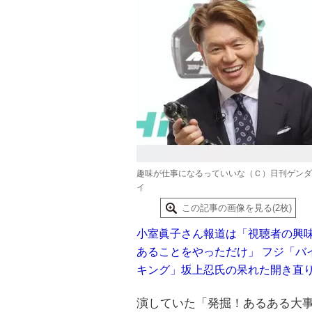
趣味が仕事になるっていいな（Ｃ）日刊ゲンダ
イ
この記事の画像を見る(2枚)
小室眞子さん報道は「視聴者の興
あることをやっただけ」 フジ「バ
キング」坂上忍氏の呆れた開き直
演していた「発掘！あるある大事