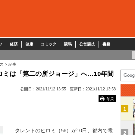
フ
経済
健康
コミック
競馬
公営競技
書籍
ス
記事
ロミは「第二の所ジョージ」へ…10年間
公開日：
2021/11/12 13:55
更新日：
2021/11/12 13:58
印刷
1
タレントのヒロミ（56）が10日、都内で電
2