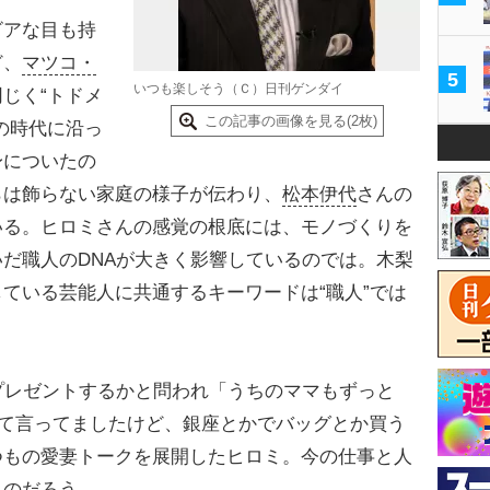
ビアな目も持
ど、
マツコ・
5
いつも楽しそう（Ｃ）日刊ゲンダイ
じく“トドメ
この記事の画像を見る(2枚)
の時代に沿っ
身についたの
らは飾らない家庭の様子が伝わり、
松本伊代
さんの
いる。ヒロミさんの感覚の根底には、モノづくりを
だ職人のDNAが大きく影響しているのでは。木梨
ている芸能人に共通するキーワードは“職人”では
プレゼントするかと問われ「うちのママもずっと
って言ってましたけど、銀座とかでバッグとか買う
つもの愛妻トークを展開したヒロミ。今の仕事と人
ものだろう。