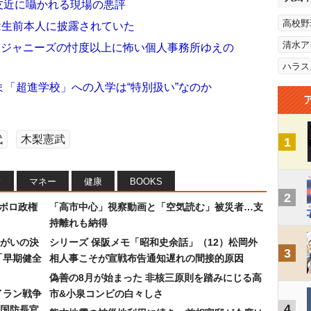
 友近に囁かれる現場の悪評
高校野
は生前本人に披露されていた
清水ア
…ジャニーズの忖度以上に怖い個人事務所ゆえの
ハラス
「超進学校」への入学は“特別扱い”なのか
代
木梨憲武
1
フ
マネー
健康
BOOKS
2
なボロ政権
「高市中心」視察動画と「空気読む」被災者…支
持離れも納得
まがいの決
シリーズ 保阪メモ「昭和史余話」（12）松岡外
3
「早期健全
相人事こそが宣戦布告通知遅れの間接的原因
偽善の8月が始まった 非核三原則を踏みにじる高
イラン戦争
市&小泉コンビの白々しさ
4
国防長官