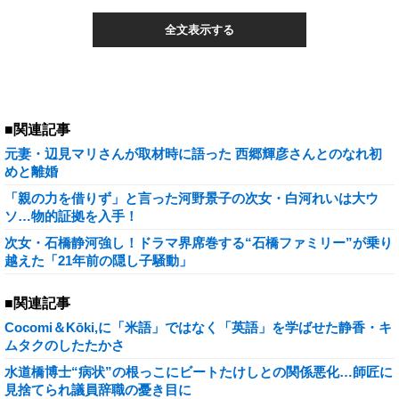
全文表示する
■関連記事
元妻・辺見マリさんが取材時に語った 西郷輝彦さんとのなれ初
めと離婚
「親の力を借りず」と言った河野景子の次女・白河れいは大ウ
ソ…物的証拠を入手！
次女・石橋静河強し！ドラマ界席巻する“石橋ファミリー”が乗り
越えた「21年前の隠し子騒動」
■関連記事
Cocomi＆Kōki,に「米語」ではなく「英語」を学ばせた静香・キ
ムタクのしたたかさ
水道橋博士“病状”の根っこにビートたけしとの関係悪化…師匠に
見捨てられ議員辞職の憂き目に