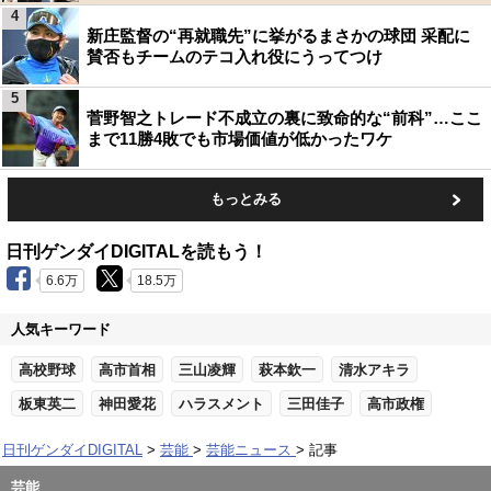
4
新庄監督の“再就職先”に挙がるまさかの球団 采配に
賛否もチームのテコ入れ役にうってつけ
5
菅野智之トレード不成立の裏に致命的な“前科”…ここ
まで11勝4敗でも市場価値が低かったワケ
もっとみる
日刊ゲンダイDIGITALを読もう！
6.6万
18.5万
人気キーワード
高校野球
高市首相
三山凌輝
萩本欽一
清水アキラ
板東英二
神田愛花
ハラスメント
三田佳子
高市政権
日刊ゲンダイDIGITAL
芸能
芸能ニュース
記事
芸能