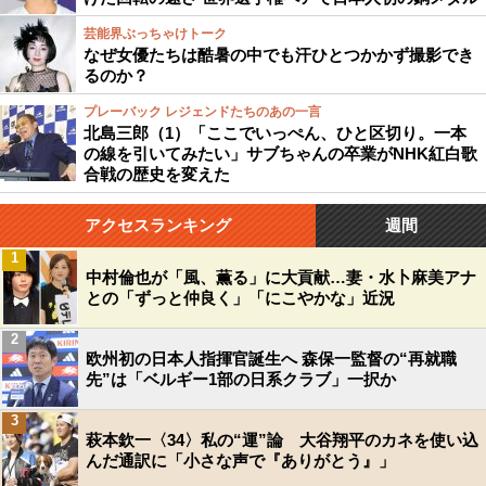
芸能界ぶっちゃけトーク
なぜ女優たちは酷暑の中でも汗ひとつかかず撮影でき
るのか？
プレーバック レジェンドたちのあの一言
北島三郎（1）「ここでいっぺん、ひと区切り。一本
の線を引いてみたい」サブちゃんの卒業がNHK紅白歌
合戦の歴史を変えた
アクセスランキング
週間
1
中村倫也が「風、薫る」に大貢献…妻・水卜麻美アナ
との「ずっと仲良く」「にこやかな」近況
2
欧州初の日本人指揮官誕生へ 森保一監督の“再就職
先”は「ベルギー1部の日系クラブ」一択か
3
萩本欽一〈34〉私の“運”論 大谷翔平のカネを使い込
んだ通訳に「小さな声で『ありがとう』」