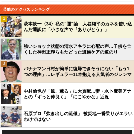
芸能のアクセスランキング
1
萩本欽一〈34〉私の“運”論 大谷翔平のカネを使い込
んだ通訳に「小さな声で『ありがとう』」
2
強いショック状態の清水アキラに心配の声…子供を亡
くした神田正輝らもたどった遺族ケアの道のり
3
バナナマン日村が簡単に復帰できそうにない「もう1
つの理由」…レギュラー11本抱える人気者のジレンマ
4
中村倫也が「風、薫る」に大貢献…妻・水卜麻美アナ
との「ずっと仲良く」「にこやかな」近況
5
石原プロ「炊き出しの流儀」 被災地一番乗りがエラい
わけではない