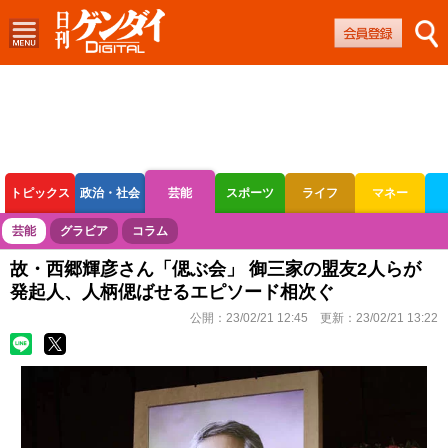
トピックス
政治・社会
芸能
スポーツ
ライフ
マネー
ボートレース
競輪
オートレース
芸能
グラビア
コラム
故・西郷輝彦さん「偲ぶ会」 御三家の盟友2人らが
発起人、人柄偲ばせるエピソード相次ぐ
公開：
23/02/21 12:45
更新：
23/02/21 13:22