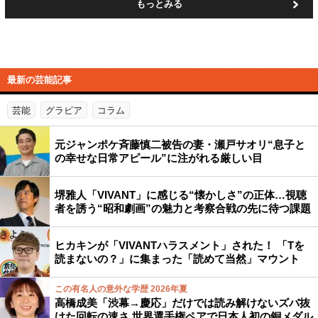
もっとみる
最新の芸能記事
芸能
グラビア
コラム
元ジャンポケ斉藤慎二被告の妻・瀬戸サオリ“息子と
の幸せな日常アピール”に注がれる厳しい目
堺雅人「VIVANT」に感じる“懐かしさ”の正体…視聴
者を誘う“昭和劇画”の魅力と考察合戦の先に待つ課題
ヒカキンが「VIVANTハラスメント」された！ 「Tを
読まないの？」に集まった「読めて当然」マウント
この有名人の意外な学歴 2026年夏
高橋成美「渋幕→慶応」だけでは読み解けないズバ抜
けた回転の速さ 世界選手権ペアで日本人初の銅メダル