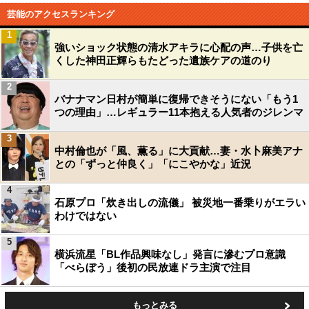
芸能のアクセスランキング
1
強いショック状態の清水アキラに心配の声…子供を亡
くした神田正輝らもたどった遺族ケアの道のり
2
バナナマン日村が簡単に復帰できそうにない「もう1
つの理由」…レギュラー11本抱える人気者のジレンマ
3
中村倫也が「風、薫る」に大貢献…妻・水卜麻美アナ
との「ずっと仲良く」「にこやかな」近況
4
石原プロ「炊き出しの流儀」 被災地一番乗りがエラい
わけではない
5
横浜流星「BL作品興味なし」発言に滲むプロ意識
「べらぼう」後初の民放連ドラ主演で注目
もっとみる