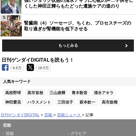
強いショック状態の清水アキラに心配の声…子供を亡
くした神田正輝らもたどった遺族ケアの道のり
5
腎臓病（4）ソーセージ、ちくわ、プロセスチーズの
取り過ぎが腎機能を低下させる
もっとみる
日刊ゲンダイDIGITALを読もう！
6.6万
18.5万
人気キーワード
高校野球
高市首相
三山凌輝
青木歌音
清水アキラ
神田愛花
ハラスメント
三田佳子
萩本欽一
高市政権
日刊ゲンダイDIGITAL
芸能
芸能ニュース
記事
芸能
芸能
グラビア