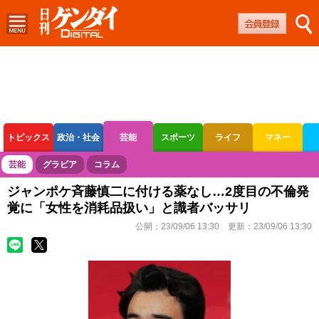
トピックス
政治・社会
芸能
スポーツ
ライフ
マネー
ボートレース
競輪
オートレース
芸能
グラビア
コラム
ジャンポケ斉藤慎二に付ける薬なし…2度目の不倫発
覚に「女性を消耗品扱い」と識者バッサリ
公開：
23/09/06 13:30
更新：
23/09/06 13:30