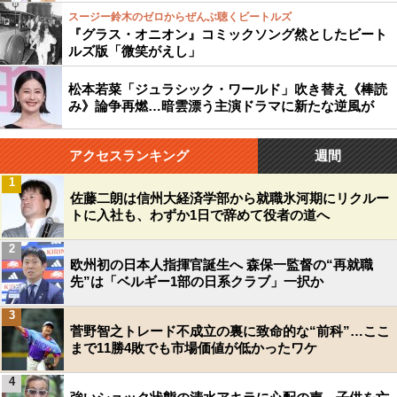
スージー鈴木のゼロからぜんぶ聴くビートルズ
『グラス・オニオン』コミックソング然としたビート
ルズ版「微笑がえし」
松本若菜「ジュラシック・ワールド」吹き替え《棒読
み》論争再燃…暗雲漂う主演ドラマに新たな逆風が
アクセスランキング
週間
1
佐藤二朗は信州大経済学部から就職氷河期にリクルー
トに入社も、わずか1日で辞めて役者の道へ
2
欧州初の日本人指揮官誕生へ 森保一監督の“再就職
先”は「ベルギー1部の日系クラブ」一択か
3
菅野智之トレード不成立の裏に致命的な“前科”…ここ
まで11勝4敗でも市場価値が低かったワケ
4