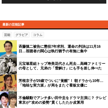
最新の芸能記事
芸能
グラビア
コラム
斉藤慎二被告に懲役7年求刑、運命の判決は11月16
日…視聴者の関心は執行猶予の有無に集中
元宝塚星組トップ寿美花代さん死去…高嶋ファミリー
の母として、兄弟の「雪解け」にも手を差し伸べた
芳根京子が29歳でついに“覚醒”！ 朝ドラから10年…
「地味な実力派」が局をまたぐ看板女優に
不倫騒動でアンチ多い田中圭をドラマ主演に？ テレビ
東京が“攻めの姿勢”貫くしたたか皮算用