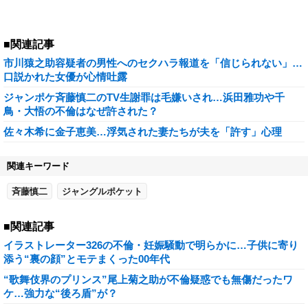
■関連記事
市川猿之助容疑者の男性へのセクハラ報道を「信じられない」…
口説かれた女優が心情吐露
ジャンポケ斉藤慎二のTV生謝罪は毛嫌いされ…浜田雅功や千
鳥・大悟の不倫はなぜ許された？
佐々木希に金子恵美…浮気された妻たちが夫を「許す」心理
関連キーワード
斉藤慎二
ジャングルポケット
■関連記事
イラストレーター326の不倫・妊娠騒動で明らかに…子供に寄り
添う“裏の顔”とモテまくった00年代
“歌舞伎界のプリンス”尾上菊之助が不倫疑惑でも無傷だったワ
ケ…強力な“後ろ盾”が？