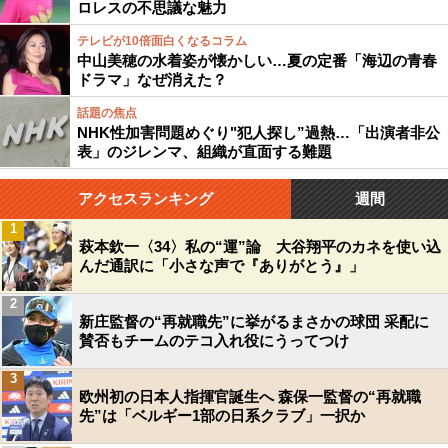
ロレスの不思議な魅力
テレビが10倍面白くなるコラム
中山美穂の水着姿が懐かしい…夏の定番「海辺の青春
ドラマ」なぜ消えた？
話題の焦点
NHK性加害問題めぐり"犯人探し”過熱…「出演者非公
表」のジレンマ、組織が直面する難題
アクセスランキング
週間
1
萩本欽一〈34〉私の“運”論 大谷翔平のカネを使い込
んだ通訳に「小さな声で『ありがとう』」
2
新庄監督の“再就職先”に挙がるまさかの球団 采配に
賛否もチームのテコ入れ役にうってつけ
3
欧州初の日本人指揮官誕生へ 森保一監督の“再就職
先”は「ベルギー1部の日系クラブ」一択か