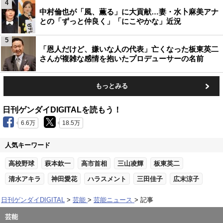
4
中村倫也が「風、薫る」に大貢献…妻・水卜麻美アナ
との「ずっと仲良く」「にこやかな」近況
5
「恩人だけど、嫌いな人の代表」亡くなった板東英二
さんが複雑な感情を抱いたプロデューサーの名前
もっとみる
日刊ゲンダイDIGITALを読もう！
6.6万
18.5万
人気キーワード
高校野球
萩本欽一
高市首相
三山凌輝
板東英二
清水アキラ
神田愛花
ハラスメント
三田佳子
広末涼子
日刊ゲンダイDIGITAL
芸能
芸能ニュース
記事
芸能