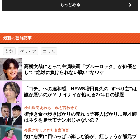
もっとみる
最新の芸能記事
芸能
グラビア
コラム
高橋文哉にとって主演映画「ブルーロック」が俳優と
して“絶対に負けられない戦い”なワケ
「ゴチ」への違和感…NEWS増田貴久の“すべり芸”は
誰が悪いのか？ ナイナイが抱える27年目の課題
桧山珠美 あれもこれも言わせて
街歩き食べ歩きばかりの売れっ子芸人ばかり…漫才師
はネタを見せてナンボじゃないの？
今週グサッときた名言珍言
欲に忠実に目いっぱい楽しむ姿が、紅しょうが熊元プ