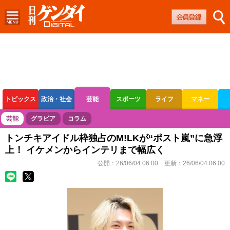
トピックス
政治・社会
芸能
スポーツ
ライフ
マネー
ボートレース
競輪
オートレース
芸能
グラビア
コラム
トンチキアイドル枠独占のM!LKが“ポスト嵐”に急浮
上！ イケメンからインテリまで幅広く
公開：
26/06/04 06:00
更新：
26/06/04 06:00