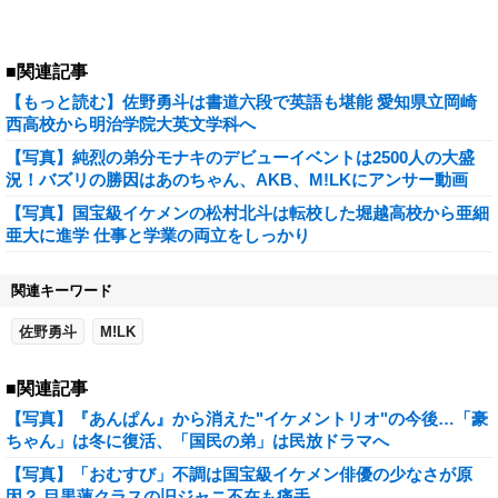
■関連記事
【もっと読む】佐野勇斗は書道六段で英語も堪能 愛知県立岡崎
西高校から明治学院大英文学科へ
【写真】純烈の弟分モナキのデビューイベントは2500人の大盛
況！バズリの勝因はあのちゃん、AKB、M!LKにアンサー動画
【写真】国宝級イケメンの松村北斗は転校した堀越高校から亜細
亜大に進学 仕事と学業の両立をしっかり
関連キーワード
佐野勇斗
M!LK
■関連記事
【写真】『あんぱん』から消えた"イケメントリオ"の今後…「豪
ちゃん」は冬に復活、「国民の弟」は民放ドラマへ
【写真】「おむすび」不調は国宝級イケメン俳優の少なさが原
因？ 目黒蓮クラスの旧ジャニ不在も痛手