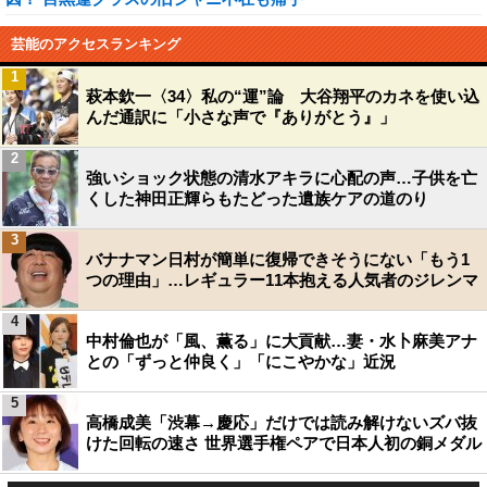
芸能のアクセスランキング
1
萩本欽一〈34〉私の“運”論 大谷翔平のカネを使い込
んだ通訳に「小さな声で『ありがとう』」
2
強いショック状態の清水アキラに心配の声…子供を亡
くした神田正輝らもたどった遺族ケアの道のり
3
バナナマン日村が簡単に復帰できそうにない「もう1
つの理由」…レギュラー11本抱える人気者のジレンマ
4
中村倫也が「風、薫る」に大貢献…妻・水卜麻美アナ
との「ずっと仲良く」「にこやかな」近況
5
高橋成美「渋幕→慶応」だけでは読み解けないズバ抜
けた回転の速さ 世界選手権ペアで日本人初の銅メダル