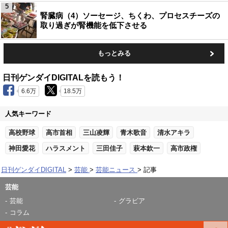
5
腎臓病（4）ソーセージ、ちくわ、プロセスチーズの
取り過ぎが腎機能を低下させる
もっとみる
日刊ゲンダイDIGITALを読もう！
6.6万
18.5万
人気キーワード
高校野球
高市首相
三山凌輝
青木歌音
清水アキラ
神田愛花
ハラスメント
三田佳子
萩本欽一
高市政権
日刊ゲンダイDIGITAL
芸能
芸能ニュース
記事
芸能
芸能
グラビア
コラム