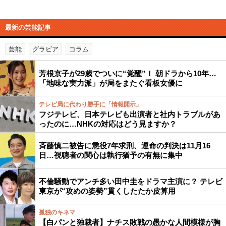
最新の芸能記事
芸能
グラビア
コラム
芳根京子が29歳でついに“覚醒”！ 朝ドラから10年…
「地味な実力派」が局をまたぐ看板女優に
テレビ局に代わり勝手に「情報開示」
フジテレビ、日本テレビも出演者と社内トラブルがあ
ったのに…NHKの対応はどう見ますか？
斉藤慎二被告に懲役7年求刑、運命の判決は11月16
日…視聴者の関心は執行猶予の有無に集中
不倫騒動でアンチ多い田中圭をドラマ主演に？ テレビ
東京が“攻めの姿勢”貫くしたたか皮算用
孤独のキネマ
【白パンと独裁者】ナチス敗戦の愚かな人間模様が胸