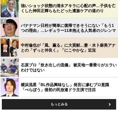
1
強いショック状態の清水アキラに心配の声…子供を亡
くした神田正輝らもたどった遺族ケアの道のり
2
バナナマン日村が簡単に復帰できそうにない「もう1
つの理由」…レギュラー11本抱える人気者のジレンマ
3
中村倫也が「風、薫る」に大貢献…妻・水卜麻美アナ
との「ずっと仲良く」「にこやかな」近況
4
石原プロ「炊き出しの流儀」 被災地一番乗りがエラい
わけではない
5
横浜流星「BL作品興味なし」発言に滲むプロ意識
「べらぼう」後初の民放連ドラ主演で注目
もっとみる