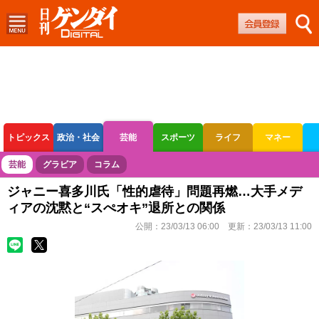
トピックス
政治・社会
芸能
スポーツ
ライフ
マネー
ボートレース
競輪
オートレース
芸能
グラビア
コラム
ジャニー喜多川氏「性的虐待」問題再燃…大手メデ
ィアの沈黙と“スぺオキ”退所との関係
公開：
23/03/13 06:00
更新：
23/03/13 11:00