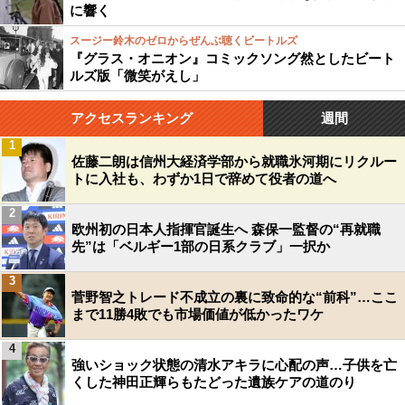
に響く
スージー鈴木のゼロからぜんぶ聴くビートルズ
『グラス・オニオン』コミックソング然としたビート
ルズ版「微笑がえし」
アクセスランキング
週間
1
佐藤二朗は信州大経済学部から就職氷河期にリクルー
トに入社も、わずか1日で辞めて役者の道へ
2
欧州初の日本人指揮官誕生へ 森保一監督の“再就職
先”は「ベルギー1部の日系クラブ」一択か
3
菅野智之トレード不成立の裏に致命的な“前科”…ここ
まで11勝4敗でも市場価値が低かったワケ
4
強いショック状態の清水アキラに心配の声…子供を亡
くした神田正輝らもたどった遺族ケアの道のり