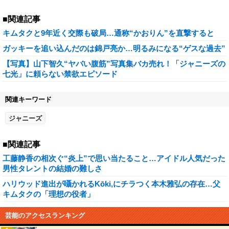
■関連記事
キムタクと9年近く交際も破局…通称“かおりん”を直撃すると
ガッキーを追い込んだのは錦戸亮か…明るみになる“ゲスな過去”
【写真】山下智久“ヤバい腹筋”写真集バカ売れ！「ジャニーズの
七光」に頼らない禁欲エピソード
関連キーワード
ジャニーズ
■関連記事
工藤静香の相次ぐ“炎上”で思い当たること…アイドル人気だった
男性タレントの結婚の難しさ
ハリウッド進出が囁かれるKōki,にチラつく本木雅弘の存在…父
キムタクの「理想の役者」
芸能のアクセスランキング