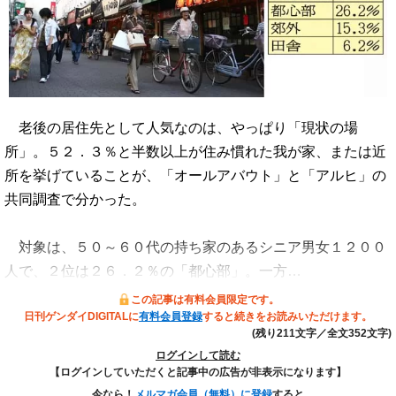
老後の居住先として人気なのは、やっぱり「現状の場
所」。５２．３％と半数以上が住み慣れた我が家、または近
所を挙げていることが、「オールアバウト」と「アルヒ」の
共同調査で分かった。
対象は、５０～６０代の持ち家のあるシニア男女１２００
人で、２位は２６．２％の「都心部」。一方…
この記事は有料会員限定です。
日刊ゲンダイDIGITALに
有料会員登録
すると続きをお読みいただけます。
(残り211文字／全文352文字)
ログインして読む
【ログインしていただくと記事中の広告が非表示になります】
今なら！
メルマガ会員（無料）に登録
すると