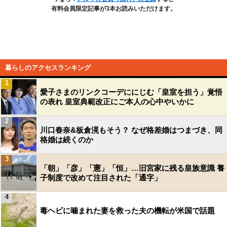
有料会員限定記事が3本お読みいただけます。
暮らしのアクセスランキング
1
愛子さまのリンクコーデににじむ「皇室を担う」覚悟
の表れ 皇室典範改正にご本人の心中やいかに
2
川口春奈&板倉滉もそう？ なぜ格差婚はつまづき、同
格婚は続くのか
3
「朝」「彦」「憲」「恒」…旧宮家に残る皇族意識 養
子制度で改めて注目された「通字」
4
毒ヘビに噛まれた妻を救った夫の機転が米国で話題