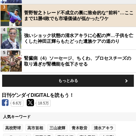
3
菅野智之トレード不成立の裏に致命的な“前科”…ここ
まで11勝4敗でも市場価値が低かったワケ
4
強いショック状態の清水アキラに心配の声…子供を亡
くした神田正輝らもたどった遺族ケアの道のり
5
腎臓病（4）ソーセージ、ちくわ、プロセスチーズの
取り過ぎが腎機能を低下させる
もっとみる
日刊ゲンダイDIGITALを読もう！
6.6万
18.5万
人気キーワード
高校野球
高市首相
三山凌輝
青木歌音
清水アキラ