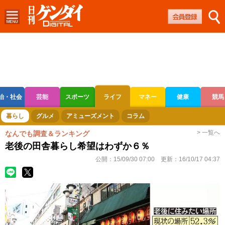
治・社会
芸能
スポーツ
ライフ
マネー
健康
競馬
ボートレース
競輪
オートレース
暮らし
グルメ
アミューズメント
コラム
> 一覧へ
なんでも調査＆ランキング
老後の田舎暮らし希望はわずか６％
公開：
15/09/30 07:00
更新：
16/10/17 04:37