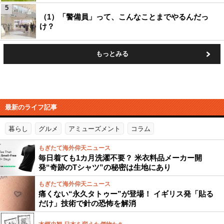
5
（1）「警備員」って、こんなことまでやるんだっ
け？
もっとみる
最新のライフ記事
暮らし
グルメ
アミューズメント
コラム
もぎたて海外仰天ニュース
毎日着ても1カ月洗濯不要？ 米衣料品メーカー開
発“奇跡のTシャツ”の秘密は生地にあり
もぎたて海外仰天ニュース
痛くない“永久タトゥー”が登場！ イギリス発「貼る
だけ」技術で針の恐怖を解消