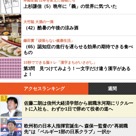
本郷史観 日本を変えた傑物たち
上杉謙信（5）晩年に「義」の世界に気づいた
大竹聡 大酒の一滴
（42）酷暑の午後の涼み酒
鎌田實「頑張らない健康生活」
（65）認知症の進行を遅らせる効果の期待できる食べ
もの
10秒でできる脳トレ「漢字まちがいさがし」
第3問 見つけてみよう！一文字だけ違う漢字がある
よ！
アクセスランキング
週間
1
佐藤二朗は信州大経済学部から就職氷河期にリクルー
トに入社も、わずか1日で辞めて役者の道へ
2
欧州初の日本人指揮官誕生へ 森保一監督の“再就職
先”は「ベルギー1部の日系クラブ」一択か