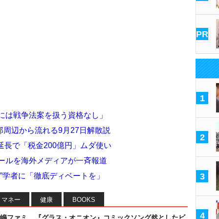
PR
1
閣には戦争法案を扱う資格なし」
周辺から流れる9月27日解散説
2
延長で「税金200億円」ムダ使い
コールを海外メディアが一斉報道
憲”学者に「徹底ディベートを」
3
マネー
健康
BOOKS
4
嶋ファミ
『グラス・オニオン』コミックソング然としたビ