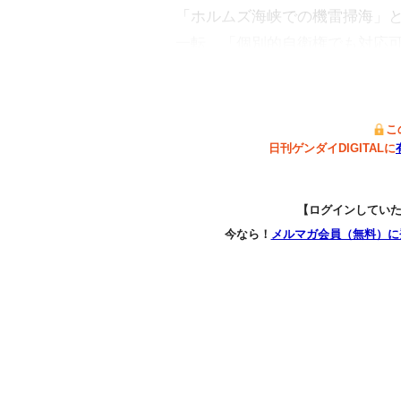
「ホルムズ海峡での機雷掃海」
一転、「個別的自衛権でも対応
こ
日刊ゲンダイDIGITALに
【ログインしてい
今なら！
メルマガ会員（無料）に