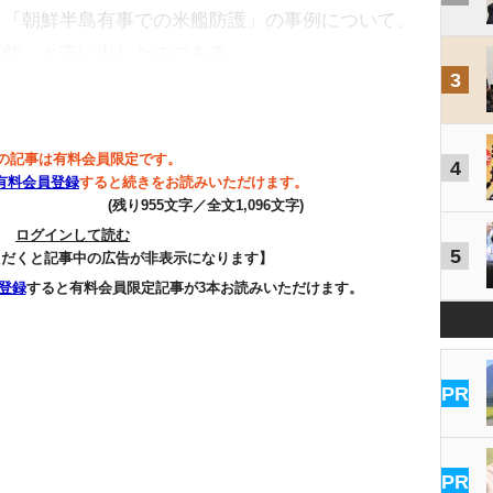
と「朝鮮半島有事での米艦防護」の事例について、
可能」と言い出したのである。…
3
の記事は有料会員限定です。
4
有料会員登録
すると続きをお読みいただけます。
(残り955文字／全文1,096文字)
ログインして読む
5
ただくと記事中の広告が非表示になります】
登録
すると有料会員限定記事が3本お読みいただけます。
PR
PR