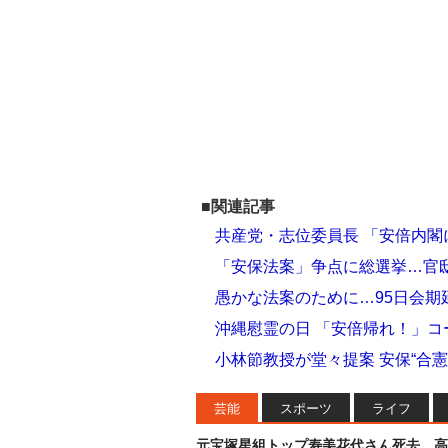
■関連記事
共産党・志位委員長 「安倍内
「安保法案」争点に総選挙…官邸
愚かな法案のために…95日会期
沖縄慰霊の日 「安倍帰れ！」
小林節教授が堂々提案 安保“合
芸能
スポーツ
ライフ
元宝塚星組トップ寿美花代さん死去…高