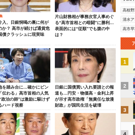
高校野
集
片山財務相が事務次官人事めぐ
清水ア
介入、日銀恫喝の裏に何が
る“高市首相との暗闘”に勝利…
のか？ 高市が続けば通貨危
表面的には“従順”でも腹の中
高市早
国債クラッシュに現実味
は？
1
2
地を踏み台に…確かにビン
日銀に国債買い入れ要請との報
「伝わる」高市首相の人気
道も…円安・物価高・金利上昇
 “政治の師”は激励に駆けず
が示す高市政権「無責任な放漫
るハード視察
財政」が国民生活を破壊
3
4