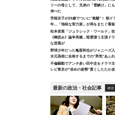
リーの母として、兄弟の「雪解け」にも
伸べた
芳根京子が29歳でついに“覚醒”！ 朝ド
年…「地味な実力派」が局をまたぐ看板
松本若菜「ジュラシック・ワールド」吹
《棒読み》論争再燃…暗雲漂う主演ドラ
な逆風が
野球少年だった亀梨和也がジャニーズ入
水元高校に合格するまでの“男気”あふ
不倫騒動でアンチ多い田中圭をドラマ主
レビ東京が“攻めの姿勢”貫くしたたか
最新の政治・社会記事
政治