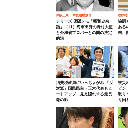
保阪正康 日本史縦横無尽
巻頭特
シリーズ 保阪メモ「昭和史余
協調
話」（11）海軍出身の野村大使
ある
と外務省プロパーとの間の決定
機、
的溝
消費税政局にいっちょがみ 「反
被災
対派」国民民主・玉木代表もヒ
ビン
ートアップ…見え隠れする最長
取り
老の影
り回