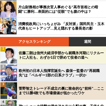
片山財務相が事務次官人事めぐる“高市首相との暗
闘”に勝利…表面的には“従順”でも腹の中は？
消費税政局にいっちょがみ 「反対派」国民民主・玉木
代表もヒートアップ…見え隠れする最長老の影
アクセスランキング
週間
1
佐藤二朗は信州大経済学部から就職氷河期にリクルー
トに入社も、わずか1日で辞めて役者の道へ
2
欧州初の日本人指揮官誕生へ 森保一監督の“再就職
先”は「ベルギー1部の日系クラブ」一択か
3
菅野智之トレード不成立の裏に致命的な“前科”…ここ
まで11勝4敗でも市場価値が低かったワケ
4