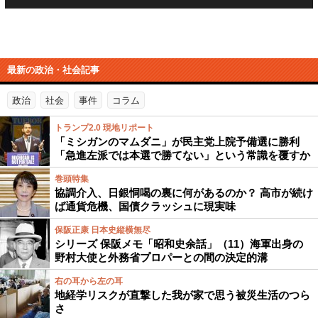
最新の政治・社会記事
政治
社会
事件
コラム
トランプ2.0 現地リポート
「ミシガンのマムダニ」が民主党上院予備選に勝利
「急進左派では本選で勝てない」という常識を覆すか
巻頭特集
協調介入、日銀恫喝の裏に何があるのか？ 高市が続け
ば通貨危機、国債クラッシュに現実味
保阪正康 日本史縦横無尽
シリーズ 保阪メモ「昭和史余話」（11）海軍出身の
野村大使と外務省プロパーとの間の決定的溝
右の耳から左の耳
地経学リスクが直撃した我が家で思う被災生活のつら
さ