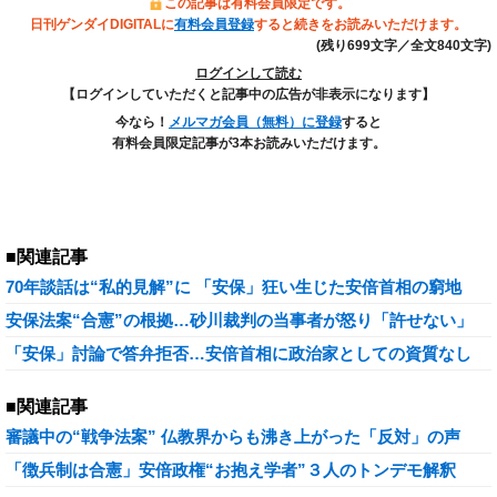
この記事は有料会員限定です。
日刊ゲンダイDIGITALに
有料会員登録
すると続きをお読みいただけます。
(残り699文字／全文840文字)
ログインして読む
【ログインしていただくと記事中の広告が非表示になります】
今なら！
メルマガ会員（無料）に登録
すると
有料会員限定記事が3本お読みいただけます。
■関連記事
70年談話は“私的見解”に 「安保」狂い生じた安倍首相の窮地
安保法案“合憲”の根拠…砂川裁判の当事者が怒り「許せない」
「安保」討論で答弁拒否…安倍首相に政治家としての資質なし
■関連記事
審議中の“戦争法案” 仏教界からも沸き上がった「反対」の声
「徴兵制は合憲」安倍政権“お抱え学者”３人のトンデモ解釈