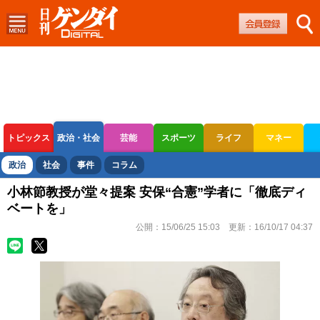
トピックス
政治・社会
芸能
スポーツ
ライフ
マネー
ボートレース
競輪
オートレース
政治
社会
事件
コラム
小林節教授が堂々提案 安保“合憲”学者に「徹底ディ
ベートを」
公開：
15/06/25 15:03
更新：
16/10/17 04:37