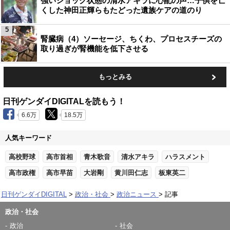
強いショック状態の清水アキラに心配の声…子供を亡
くした神田正輝らもたどった遺族ケアの道のり
5
腎臓病（4）ソーセージ、ちくわ、プロセスチーズの
取り過ぎが腎機能を低下させる
もっとみる
日刊ゲンダイDIGITALを読もう！
6.6万
18.5万
人気キーワード
高校野球
高市首相
青木歌音
清水アキラ
ハラスメント
高市政権
高市早苗
大岩剛
黄川田仁志
板東英二
日刊ゲンダイDIGITAL
政治・社会
政治ニュース
記事
政治・社会
政治
社会