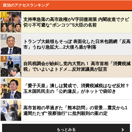
政治のアクセスランキング
1
支持率急落の高市政権がV字回復画策 内閣改造でクビ
切り不可避な“ポンコツ”5大臣の名前
2
トランプ大統領もそっぽ 表面化した日米包囲網「反高
市」うねり急拡大…2大後ろ盾が剥落
3
自民税調会が紛糾し党内大荒れ！ 高市首相「消費税減
税」でいよいよトドメ…反対派議員が証言
4
「愛子天皇」潰しは賛成で、消費税減税はなぜ反対？
玉木国民民主の「公約違反」がネットで袋叩き
5
高市首相の早過ぎた「熊本訪問」の背景…震災から1
週間たたず“視察強行”に批判殺到の案の定
もっとみる