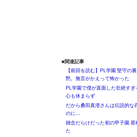
■関連記事
【前回を読む】PL学園 堅守の
黙。無言がかえって怖かった
PL学園で僕が直面した壮絶す
心も休まらず
だから桑田真澄さんは伝説的な
のに…
雑念だらけだった初の甲子園 星
た