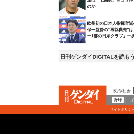
連は「七回制」をゴリ押
のか
欧州初の日本人指揮官誕
保一監督の“再就職先”
ー1部の日系クラブ」一
日刊ゲンダイDIGITALを読も
政治/社会
野球
ゴ
サイトポリシ