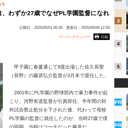
カラ
、わずか27歳でなぜPL学園監督になれ
3
公開日：
2025/05/01 06:00
更新日：
2025/05/08 12:58
>> バックナンバー
印刷
4
5
甲子園に春夏通じて8度出場した佐久長聖
（長野）の藤原弘介監督が3月末で退任した。
2001年にPL学園の野球部内で暴力事件が起
こり、河野有道監督が引責辞任。半年間の対
PR
外試合禁止処分を下された後、代わって母校
PL学園の監督に就任したのが、当時27歳で僕
PR
の同期、当時はコーチだった藤原だ。