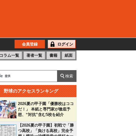
会員登録
ログイン
コラム一覧
著者一覧
書籍
紙面
野球のアクセスランキング
2026夏の甲子園「優勝校はココ
だ！」 本紙と専門家が徹底予
想、“対抗”含む5校を紹介
【2026夏の甲子園】初戦で「勝
つ高校」「負ける高校」完全予