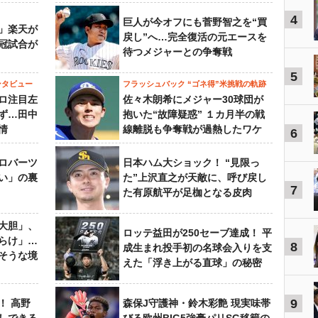
4
巨人が今オフにも菅野智之を“買
」楽天が
戻し”へ…完全復活の元エースを
冠試合が
待つメジャーとの争奪戦
5
ンタビュー
フラッシュバック “ゴネ得”米挑戦の軌跡
ロ注目左
佐々木朗希にメジャー30球団が
ず…田中
抱いた“故障疑惑” １カ月半の戦
情
線離脱も争奪戦が過熱したワケ
6
ロバーツ
日本ハム大ショック！ “見限っ
い」の裏
た”上沢直之が天敵に、呼び戻し
7
た有原航平が足枷となる皮肉
大胆」、
ロッテ益田が250セーブ達成！ 平
らけ」…
8
成生まれ投手初の名球会入りを支
そうな境
えた「浮き上がる直球」の秘密
9
！ 高野
森保J守護神・鈴木彩艶 現実味帯