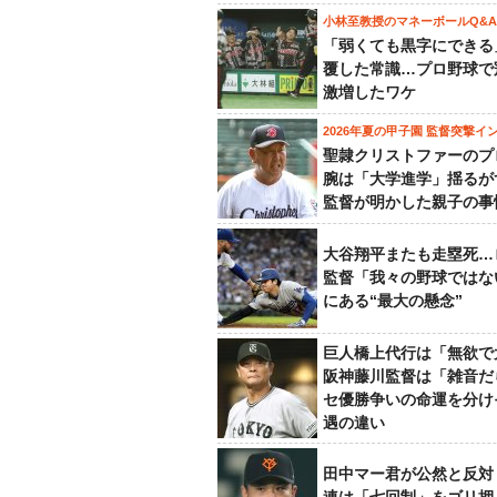
小林至教授のマネーボールQ&A
「弱くても黒字にできる
覆した常識…プロ野球で
激増したワケ
2026年夏の甲子園 監督突撃イ
聖隷クリストファーのプ
腕は「大学進学」揺るが
監督が明かした親子の事
大谷翔平またも走塁死…
監督「我々の野球ではな
にある“最大の懸念”
巨人橋上代行は「無欲で
阪神藤川監督は「雑音だ
セ優勝争いの命運を分け
遇の違い
田中マー君が公然と反対