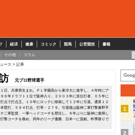
フ
経済
健康
コミック
競馬
公営競技
書籍
その他
コラム
ュース
記事
訪
元プロ野球選手
１１日、兵庫県生まれ。ＰＬ学園高から東洋大に進学し、４年時にア
。９６年ドラフト１位で阪神入り。２００３年に首位打者、０５年に
７打点で打点王。１０年にロッテに移籍して１２年に引退。通算１２
２本塁打、５９４打点、打率・２７９。引退後は阪神二軍打撃兼野手
1
ッテ二軍監督、一軍ヘッドコーチを歴任し、６年ぶりに阪神に復帰し
軍打撃コーチを務め、同年のリーグ優勝、日本一に貢献。昨季限りで
2