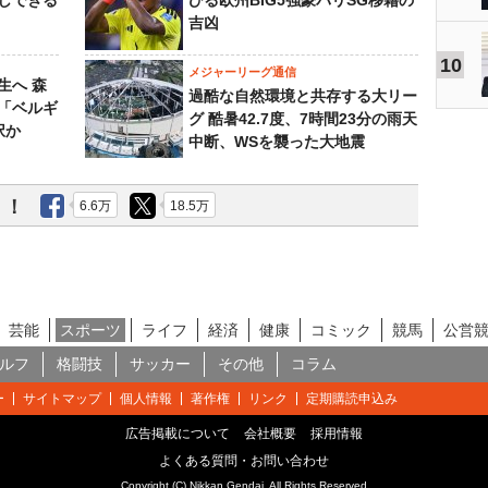
しできる
びる欧州BIG5強豪パリSG移籍の
吉凶
10
メジャーリーグ通信
生へ 森
過酷な自然環境と共存する大リー
は「ベルギ
グ 酷暑42.7度、7時間23分の雨天
択か
中断、WSを襲った大地震
う！
6.6万
18.5万
芸能
スポーツ
ライフ
経済
健康
コミック
競馬
公営
ルフ
格闘技
サッカー
その他
コラム
ー
サイトマップ
個人情報
著作権
リンク
定期購読申込み
広告掲載について
会社概要
採用情報
よくある質問・お問い合わせ
Copyright (C) Nikkan Gendai. All Rights Reserved