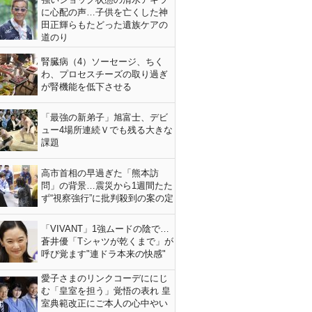
に心配の声…子供を亡くした神
田正輝らもたどった遺族ケアの
道のり
腎臓病（4）ソーセージ、ちく
わ、プロセスチーズの取り過ぎ
が腎機能を低下させる
「最強の新弟子」旭富士、デビ
ュー4場所連続Ｖでも残る大きな
課題
高市首相の早過ぎた「熊本訪
問」の背景…震災から1週間たた
ず“視察強行”に批判殺到の案の定
「VIVANT」1強ムードの陰で…
蒼井優「Tシャツが乾くまで」が
呼び覚ます"連ドラ本来の快感"
愛子さまのリンクコーデににじ
む「皇室を担う」覚悟の表れ 皇
室典範改正にご本人の心中やい