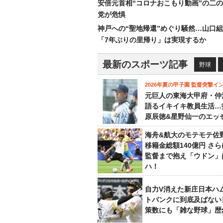
安倍元首相“コロナおこもり動画”の二
党が危惧
神戸への“聖地帰還”めぐり騒然…山口
「7年ぶりの里帰り」は実現するか
最新のスポーツ記事
野球
2026年夏の甲子園 監督突撃イ
元巨人の東海大甲府・仲
語るイキイキ教員生活…
原辰徳&星野仙一のエッ
海舟&航大のモテモテ佐
移籍金総額140億円 さ
監督まで抱え「ウドン」
ハ！
自力V消えた新庄日本ハ
トバンクに到底及ばない
策数にも「雑な野球」歴