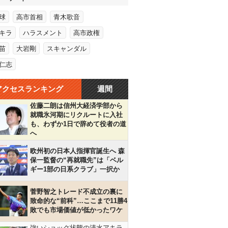
球
高市首相
青木歌音
キラ
ハラスメント
高市政権
苗
大岩剛
スキャンダル
仁志
アクセスランキング
週間
佐藤二朗は信州大経済学部から
就職氷河期にリクルートに入社
も、わずか1日で辞めて役者の道
へ
欧州初の日本人指揮官誕生へ 森
保一監督の“再就職先”は「ベル
ギー1部の日系クラブ」一択か
菅野智之トレード不成立の裏に
致命的な“前科”…ここまで11勝4
敗でも市場価値が低かったワケ
強いショック状態の清水アキラ