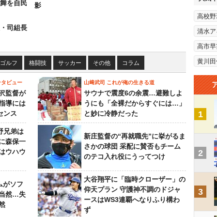
の舞を自民
影
高校野
組・司組長
清水ア
高市早
黄川田
ゴルフ
格闘技
サッカー
その他
コラム
ンタビュー
山﨑武司 これが俺の生きる道
沢監督が
サウナで震度6の余震…避難しよ
指導には
うにも「全裸だからすぐには…」
センス
と妙に冷静だった
1
野兄弟は
新庄監督の“再就職先”に挙がるま
らに森保一
さかの球団 采配に賛否もチーム
はウハウ
2
のテコ入れ役にうってつけ
大谷翔平に「臨時クローザー」の
ムがソフ
仰天プラン 守護神不調のドジャ
3
当然…失
ースはWS3連覇へなりふり構わ
然
ず