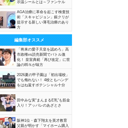
示温シールとは～ファンケル
AGA治療に革命を起こす検査技
術「スキャビジョン」銀クリが
提示する新しい薄毛治療のあり
方
編集部オススメ
「将来の愛子天皇を認めろ」高
市政権vs読売新聞でバトル激
化！ 皇室典範「再び改定」に世
論の85％が味方
2026夏の甲子園は「初出場校」
でも侮れない！ 4校ともハンデ
をはね返すポテンシャル十分
田中みな実“まんまるE乳”も筋金
入り！アッパレのあざとさ
阪神1位・森下翔太を英才教育
父親が明かす「マイホーム購入