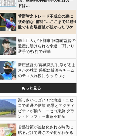
想！横浜vs沖縄尚学の超好カー
ドは…
菅野智之トレード不成立の裏に
致命的な“前科”…ここまで11勝4
敗でも市場価値が低かったワケ
橋上巨人が“不祥事”阿部前監督の
遺産に助けられる幸運…“肝いり
選手”が投打で躍動
新庄監督の“再就職先”に挙がるま
さかの球団 采配に賛否もチーム
のテコ入れ役にうってつけ
もっと見る
楽しさいっぱい！北海道・ニセ
コで避暑の夏旅 絶景とアクティ
ビティが揃う「ニセコ東急 グラ
ン・ヒラフ」～東急不動産
暑熱対策が義務化される時代に
貼るだけで暑さの変化がわかる