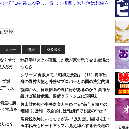
べせずPL学園に入学し、激しく後悔…寮生活は想像を
ロ野球
マネー
健康
BOOKS
ならすで
地経学リスクが直撃した我が家で思う被災生活の
法人税引
つらさ
シリーズ 保阪メモ「昭和史余話」（11）海軍出
ンプ対
身の野村大使と外務省プロパーとの間の決定的溝
低下リス
協調介入、日銀恫喝の裏に何があるのか？ 高市が
続けば通貨危機、国債クラッシュに現実味
備選に勝
片山財務相が事務次官人事めぐる“高市首相との
いう常識を
暗闘”に勝利…表面的には“従順”でも腹の中は？
消費税政局にいっちょがみ 「反対派」国民民主・
取りに？
玉木代表もヒートアップ…見え隠れする最長老の
人気