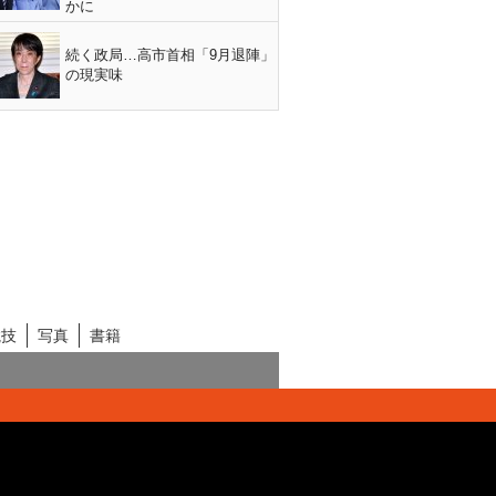
かに
続く政局…高市首相「9月退陣」
の現実味
競技
写真
書籍