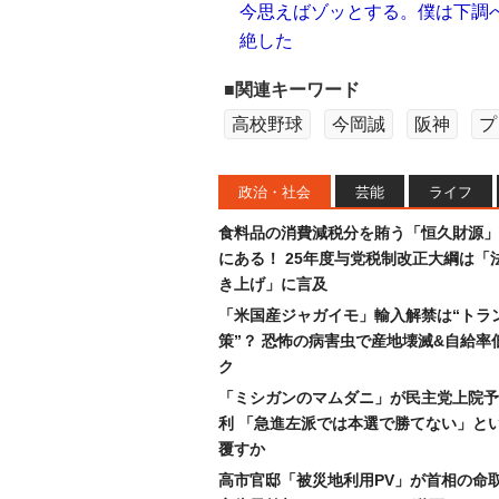
今思えばゾッとする。僕は下調
絶した
■関連キーワード
高校野球
今岡誠
阪神
プ
政治・社会
芸能
ライフ
食料品の消費減税分を賄う「恒久財源」
にある！ 25年度与党税制改正大綱は「
き上げ」に言及
「米国産ジャガイモ」輸入解禁は“トラ
策”？ 恐怖の病害虫で産地壊滅&自給率
ク
「ミシガンのマムダニ」が民主党上院予
利 「急進左派では本選で勝てない」と
覆すか
高市官邸「被災地利用PV」が首相の命