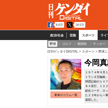
6.6万
18.5万
政治/社会
芸能
スポーツ
ライ
野球
ゴルフ
格闘技
サッカー
日刊ゲンダイDIGITAL
スポーツ
野球ニ
今岡真
１９７４年９月
トランタ五輪銀
球団記録の１４
８４安打、１２
総合コーチ、ロ
著者のコラム一覧
た２３年から一
退団した。