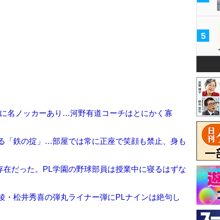
5
裏に名ノッカーあり…河野有道コーチはとにかく寡
ぎる「鉄の掟」…部屋では常に正座で笑顔も禁止、身も
存在だった。PL学園の野球部員は授業中に寝るはずな
稜・松井秀喜の弾丸ライナー弾にPLナインは絶句し