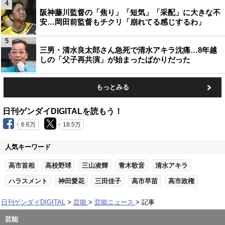
4
阪神藤川監督の「焦り」「短気」「采配」に大きな不
安…岡田前監督もチクリ「崩れてる感じするわ」
5
三男・清水良太郎さん急死で清水アキラ沈痛…8年越
しの「父子再共演」が始まったばかりだった
もっとみる
日刊ゲンダイDIGITALを読もう！
6.6万
18.5万
人気キーワード
高市首相
高校野球
三山凌輝
青木歌音
清水アキラ
ハラスメント
神田愛花
三田佳子
高市早苗
高市政権
日刊ゲンダイDIGITAL
芸能
芸能ニュース
記事
芸能