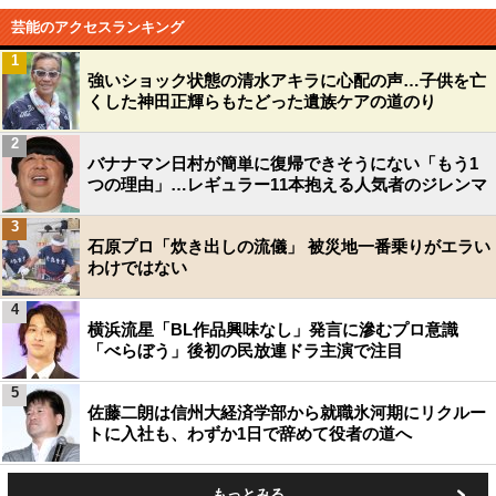
芸能のアクセスランキング
1
強いショック状態の清水アキラに心配の声…子供を亡
くした神田正輝らもたどった遺族ケアの道のり
2
バナナマン日村が簡単に復帰できそうにない「もう1
つの理由」…レギュラー11本抱える人気者のジレンマ
3
石原プロ「炊き出しの流儀」 被災地一番乗りがエラい
わけではない
4
横浜流星「BL作品興味なし」発言に滲むプロ意識
「べらぼう」後初の民放連ドラ主演で注目
5
佐藤二朗は信州大経済学部から就職氷河期にリクルー
トに入社も、わずか1日で辞めて役者の道へ
もっとみる