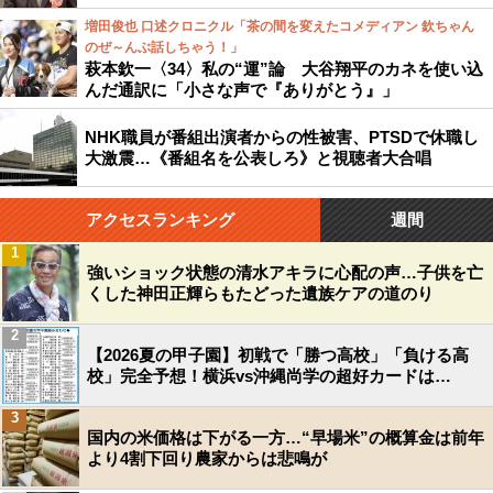
増田俊也 口述クロニクル「茶の間を変えたコメディアン 欽ちゃん
のぜ～んぶ話しちゃう！」
萩本欽一〈34〉私の“運”論 大谷翔平のカネを使い込
んだ通訳に「小さな声で『ありがとう』」
NHK職員が番組出演者からの性被害、PTSDで休職し
大激震…《番組名を公表しろ》と視聴者大合唱
アクセスランキング
週間
1
強いショック状態の清水アキラに心配の声…子供を亡
くした神田正輝らもたどった遺族ケアの道のり
2
【2026夏の甲子園】初戦で「勝つ高校」「負ける高
校」完全予想！横浜vs沖縄尚学の超好カードは…
3
国内の米価格は下がる一方…“早場米”の概算金は前年
より4割下回り農家からは悲鳴が