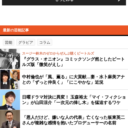
最新の芸能記事
芸能
グラビア
コラム
スージー鈴木のゼロからぜんぶ聴くビートルズ
『グラス・オニオン』コミックソング然としたビート
ルズ版「微笑がえし」
中村倫也が「風、薫る」に大貢献…妻・水卜麻美アナ
との「ずっと仲良く」「にこやかな」近況
日曜ドラマ対決に異変！ 玉森裕太「マイ・フィクショ
ン」が山田涼介「一次元の挿し木」を猛追するワケ
「恩人だけど、嫌いな人の代表」亡くなった板東英二
さんが複雑な感情を抱いたプロデューサーの名前