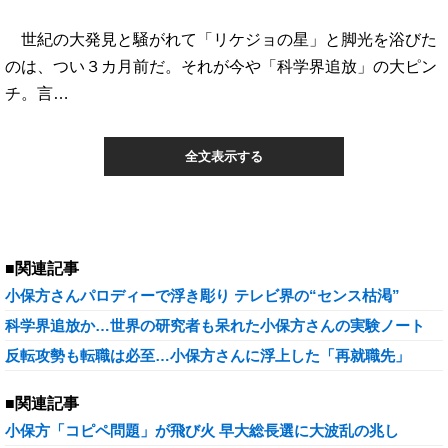
世紀の大発見と騒がれて「リケジョの星」と脚光を浴びた
のは、つい３カ月前だ。それが今や「科学界追放」の大ピン
チ。言…
全文表示する
■関連記事
小保方さんパロディーで浮き彫り テレビ界の“センス枯渇”
科学界追放か…世界の研究者も呆れた小保方さんの実験ノート
反転攻勢も転職は必至…小保方さんに浮上した「再就職先」
■関連記事
小保方「コピペ問題」が飛び火 早大総長選に大波乱の兆し