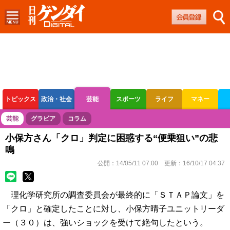
トピックス
政治・社会
芸能
スポーツ
ライフ
マネー
ボートレース
競輪
オートレース
芸能
グラビア
コラム
小保方さん「クロ」判定に困惑する“便乗狙い”の悲
鳴
公開：
14/05/11 07:00
更新：
16/10/17 04:37
理化学研究所の調査委員会が最終的に「ＳＴＡＰ論文」を
「クロ」と確定したことに対し、小保方晴子ユニットリーダ
ー（３０）は、強いショックを受けて絶句したという。