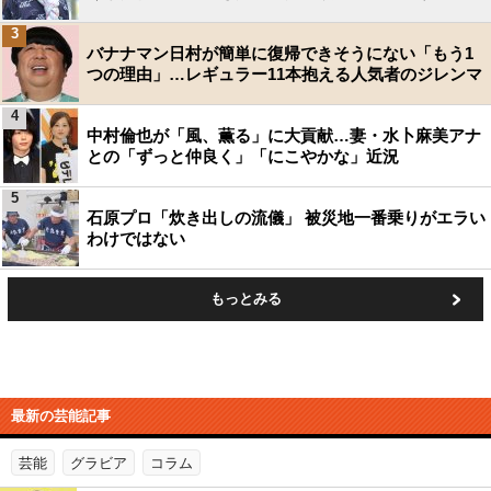
3
バナナマン日村が簡単に復帰できそうにない「もう1
つの理由」…レギュラー11本抱える人気者のジレンマ
4
中村倫也が「風、薫る」に大貢献…妻・水卜麻美アナ
との「ずっと仲良く」「にこやかな」近況
5
石原プロ「炊き出しの流儀」 被災地一番乗りがエラい
わけではない
もっとみる
最新の芸能記事
芸能
グラビア
コラム