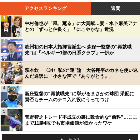
アクセスランキング
週間
1
中村倫也が「風、薫る」に大貢献…妻・水卜麻美アナ
との「ずっと仲良く」「にこやかな」近況
2
欧州初の日本人指揮官誕生へ 森保一監督の“再就職
先”は「ベルギー1部の日系クラブ」一択か
3
萩本欽一〈34〉私の“運”論 大谷翔平のカネを使い込
んだ通訳に「小さな声で『ありがとう』」
4
新庄監督の“再就職先”に挙がるまさかの球団 采配に
賛否もチームのテコ入れ役にうってつけ
5
菅野智之トレード不成立の裏に致命的な“前科”…ここ
まで11勝4敗でも市場価値が低かったワケ