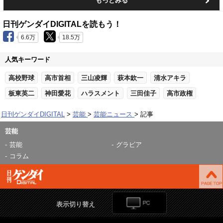
もっとみる
日刊ゲンダイDIGITALを読もう！
6.6万
18.5万
人気キーワード
高校野球
高市首相
三山凌輝
萩本欽一
清水アキラ
板東英二
神田愛花
ハラスメント
三田佳子
高市政権
日刊ゲンダイDIGITAL
芸能
芸能ニュース
記事
芸能
芸能
グラビア
コラム
表示切り替え