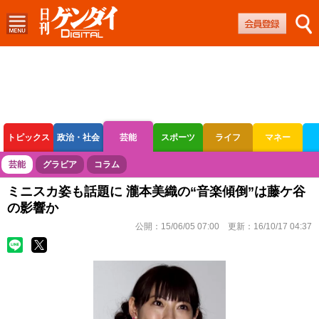
トピックス
政治・社会
芸能
スポーツ
ライフ
マネー
ボートレース
競輪
オートレース
芸能
グラビア
コラム
ミニスカ姿も話題に 瀧本美織の“音楽傾倒”は藤ケ谷
の影響か
公開：
15/06/05 07:00
更新：
16/10/17 04:37