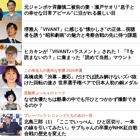
元ジャンポケ斉藤慎二被告の妻・瀬戸サオリ“息子と
の幸せな日常アピール”に注がれる厳しい目
堺雅人「VIVANT」に感じる“懐かしさ”の正体…視聴
者を誘う“昭和劇画”の魅力と考察合戦の先に待つ課題
ヒカキンが「VIVANTハラスメント」された！ 「Tを
読まないの？」に集まった「読めて当然」マウント
この有名人の意外な学歴 2026年夏
高橋成美「渋幕→慶応」だけでは読み解けないズバ抜
けた回転の速さ 世界選手権ペアで日本人初の銅メダル
芸能界ぶっちゃけトーク
なぜ女優たちは酷暑の中でも汗ひとつかかず撮影でき
るのか？
プレーバック レジェンドたちのあの一言
北島三郎（1）「ここでいっぺん、ひと区切り。一本
の線を引いてみたい」サブちゃんの卒業がNHK紅白歌
合戦の歴史を変えた