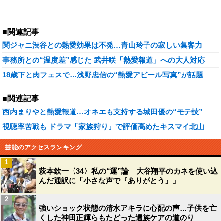
■関連記事
関ジャニ渋谷との熱愛効果は不発…青山玲子の寂しい集客力
事務所との“温度差”感じた 武井咲「熱愛報道」への大人対応
18歳下と肉フェスで…浅野忠信の“熱愛アピール写真”が話題
■関連記事
西内まりやと熱愛報道…オネエも支持する城田優の“モテ技”
視聴率苦戦も ドラマ「家族狩り」で評価高めたキスマイ北山
芸能のアクセスランキング
1
萩本欽一〈34〉私の“運”論 大谷翔平のカネを使い込
んだ通訳に「小さな声で『ありがとう』」
2
強いショック状態の清水アキラに心配の声…子供を亡
くした神田正輝らもたどった遺族ケアの道のり