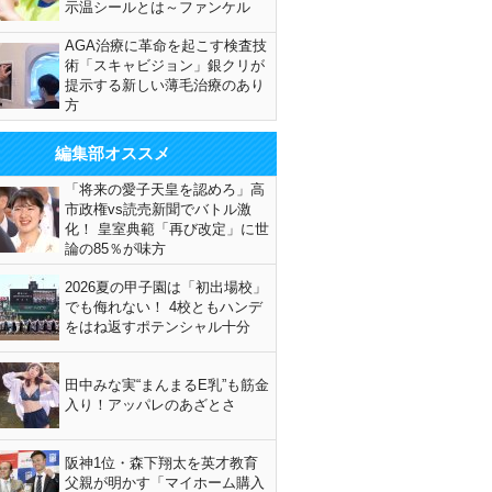
示温シールとは～ファンケル
AGA治療に革命を起こす検査技
術「スキャビジョン」銀クリが
提示する新しい薄毛治療のあり
方
編集部オススメ
「将来の愛子天皇を認めろ」高
市政権vs読売新聞でバトル激
化！ 皇室典範「再び改定」に世
論の85％が味方
2026夏の甲子園は「初出場校」
でも侮れない！ 4校ともハンデ
をはね返すポテンシャル十分
田中みな実“まんまるE乳”も筋金
入り！アッパレのあざとさ
阪神1位・森下翔太を英才教育
父親が明かす「マイホーム購入