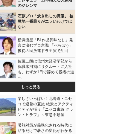
…レギュラー11本抱える人気者
のジレンマ
石原プロ「炊き出しの流儀」 被
災地一番乗りがエラいわけでは
ない
横浜流星「BL作品興味なし」発
言に滲むプロ意識 「べらぼう」
後初の民放連ドラ主演で注目
佐藤二朗は信州大経済学部から
就職氷河期にリクルートに入社
も、わずか1日で辞めて役者の道
へ
もっと見る
楽しさいっぱい！北海道・ニセ
コで避暑の夏旅 絶景とアクティ
ビティが揃う「ニセコ東急 グラ
ン・ヒラフ」～東急不動産
暑熱対策が義務化される時代に
貼るだけで暑さの変化がわかる