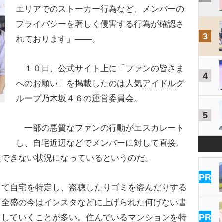
エリアでのストーカー行為など、メンバーの
プライバシーを著しく侵害する行為が確認さ
3
れております」――。
１０日、公式サイト上に「ファンの皆さま
4
へのお願い」を掲載したのは人気
アイドル
グ
ループ乃木坂４６の運営委員会。
5
一部の悪質なファンの行動がエスカレート
し、自宅近辺などでメンバーに対して直接、
過できない状況になっているというのだ。
PR
して自宅を特定し、盗聴したりゴミを盗んだりする
Ｓ全盛の今はインスタなどに上げられた何げない書
PR
定していくことが多い。住んでいるマンションを特