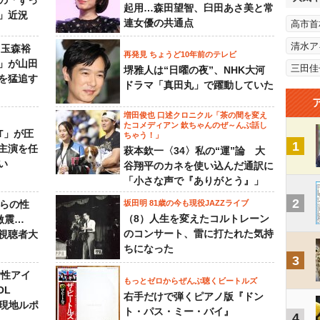
の「ずっ
起用…森田望智、臼田あさ美と常
」近況
連女優の共通点
高市首
清水ア
 玉森裕
再発見 ちょうど10年前のテレビ
」が山田
三田佳
堺雅人は“日曜の夜”、NHK大河
を猛追す
ドラマ「真田丸」で躍動していた
増田俊也 口述クロニクル「茶の間を変え
たコメディアン 欽ちゃんのぜ～んぶ話し
NT」が圧
ちゃう！」
1
主演を任
萩本欽一〈34〉私の“運”論 大
い
谷翔平のカネを使い込んだ通訳に
「小さな声で『ありがとう』」
2
からの性
坂田明 81歳の今も現役JAZZライブ
（8）人生を変えたコルトレーン
激震…
のコンサート、雷に打たれた気持
視聴者大
ちになった
3
女性アイ
もっとゼロからぜんぶ聴くビートルズ
OL
右手だけで弾くピアノ版『ドン
～現地ルポ
ト・パス・ミー・バイ』
4