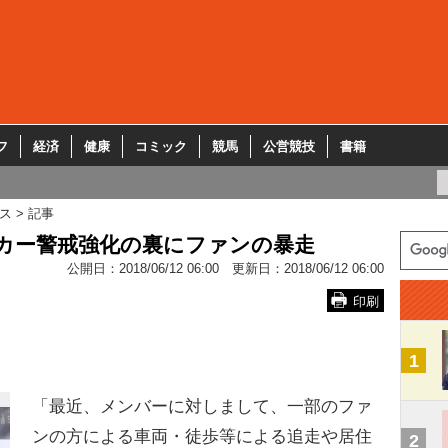
フ
経済
健康
コミック
競馬
公営競技
書籍
ス
記事
ーカー警戒強化の裏にファンの暴走
公開日：
2018/06/12 06:00
更新日：
2018/06/12 06:00
印刷
1
「最近、メンバーに対しまして、一部のファ
ンの方による車両・徒歩等による追走や居住
2