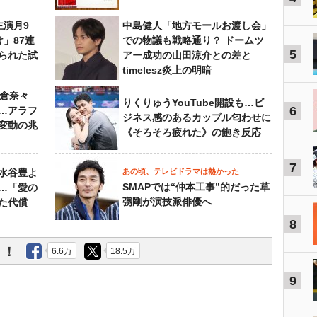
主演月9
中島健人「地方モールお渡し会」
」87連
での物議も戦略通り？ ドームツ
5
られた試
アー成功の山田涼介との差と
timelesz炎上の明暗
榮倉奈々
りくりゅうYouTube開設も…ビ
6
…アラフ
ジネス感のあるカップル匂わせに
変動の兆
《そろそろ疲れた》の飽き反応
7
水谷豊よ
あの頃、テレビドラマは熱かった
SMAPでは“仲本工事”的だった草
は…「愛の
彅剛が演技派俳優へ
た代償
8
う！
6.6万
18.5万
9