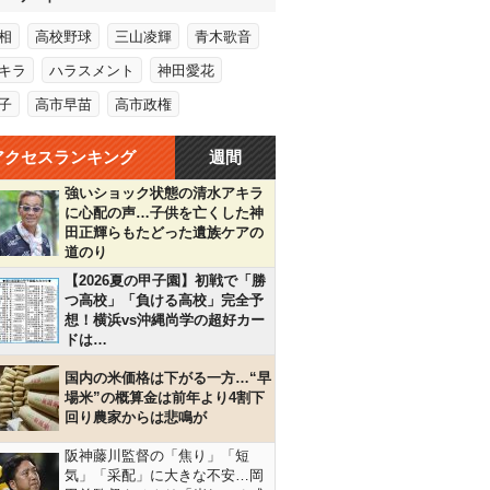
相
高校野球
三山凌輝
青木歌音
キラ
ハラスメント
神田愛花
子
高市早苗
高市政権
アクセスランキング
週間
強いショック状態の清水アキラ
に心配の声…子供を亡くした神
田正輝らもたどった遺族ケアの
道のり
【2026夏の甲子園】初戦で「勝
つ高校」「負ける高校」完全予
想！横浜vs沖縄尚学の超好カー
ドは…
国内の米価格は下がる一方…“早
場米”の概算金は前年より4割下
回り農家からは悲鳴が
阪神藤川監督の「焦り」「短
気」「采配」に大きな不安…岡