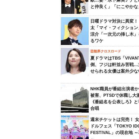
献…妻・水卜麻美アナと
と仲良く」「にこやかな
日曜ドラマ対決に異変！
太「マイ・フィクション
涼介「一次元の挿し木」
るワケ
芸能界クロスロード
夏ドラマはTBS「VIVA
倒、フジは軒並み苦戦…
せられる女優は案外少な
NHK職員が番組出演者
被害、PTSDで休職し大
《番組名を公表しろ》と
合唱
週末チケットは完売！ 
ドルフェス「TOKYO ID
FESTIVAL」の現在地 