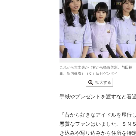
これから大丈夫か（右から衛藤美彩、与田祐
希、新内眞衣）（Ｃ）日刊ゲンダイ
拡大する
手紙やプレゼントを渡すなど看
「昔から好きなアイドルを尾行
悪質なファンはいました。ＳＮ
き込みや写り込みから住所を特