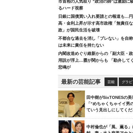
市首相の人気取り “政治の師”は激励に
るハード視察
日銀に国債買い入れ要請との報道も…円
高・金利上昇が示す高市政権「無責任な
政」が国民生活を破壊
不都合な過去を消し「ブレない」を自称
は未来に責任を持たない
内閣改造めぐり維新からの「副大臣・政
用説が浮上…霞が関からも 「勘弁して
悲鳴が
最新の芸能記事
芸能
グラビ
田中樹がSixTONESの
「“めちゃくちゃイイ男
ていう見出しにしてくだ
中村倫也が「風、薫る」