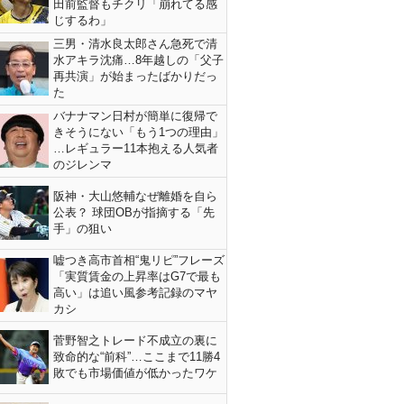
田前監督もチクリ「崩れてる感
じするわ」
三男・清水良太郎さん急死で清
水アキラ沈痛…8年越しの「父子
再共演」が始まったばかりだっ
た
バナナマン日村が簡単に復帰で
きそうにない「もう1つの理由」
…レギュラー11本抱える人気者
のジレンマ
阪神・大山悠輔なぜ離婚を自ら
公表？ 球団OBが指摘する「先
手」の狙い
嘘つき高市首相“鬼リピ”フレーズ
「実質賃金の上昇率はG7で最も
高い」は追い風参考記録のマヤ
カシ
菅野智之トレード不成立の裏に
致命的な“前科”…ここまで11勝4
敗でも市場価値が低かったワケ