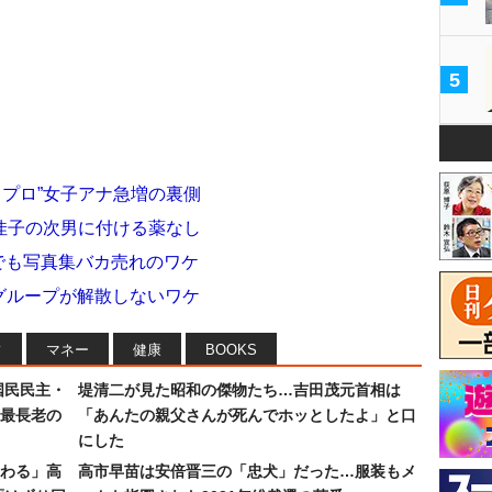
5
ミプロ”女子アナ急増の裏側
田佳子の次男に付ける薬なし
況でも写真集バカ売れのワケ
気グループが解散しないワケ
フ
マネー
健康
BOOKS
国民民主・
堤清二が見た昭和の傑物たち…吉田茂元首相は
最長老の
「あんたの親父さんが死んでホッとしたよ」と口
にした
わる」高
高市早苗は安倍晋三の「忠犬」だった…服装もメ