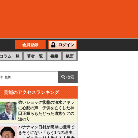
会員登録
ログイン
コラム一覧
著者一覧
書籍
紙面
芸能のアクセスランキング
強いショック状態の清水アキラ
に心配の声…子供を亡くした神
田正輝らもたどった遺族ケアの
道のり
バナナマン日村が簡単に復帰で
きそうにない「もう1つの理由」