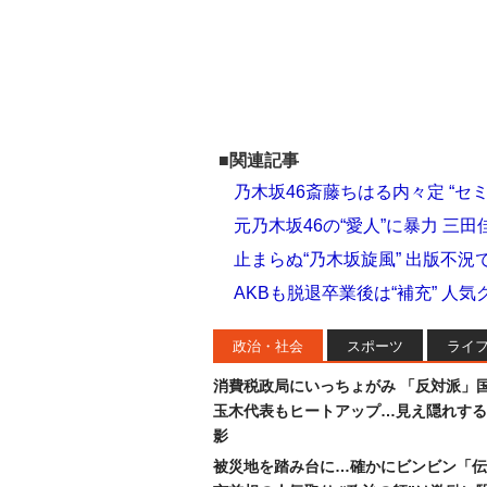
■関連記事
乃木坂46斎藤ちはる内々定 “セ
元乃木坂46の“愛人”に暴力 三
止まらぬ“乃木坂旋風” 出版不
AKBも脱退卒業後は“補充” 人
政治・社会
スポーツ
ライ
消費税政局にいっちょがみ 「反対派」
玉木代表もヒートアップ…見え隠れする
影
被災地を踏み台に…確かにビンビン「伝