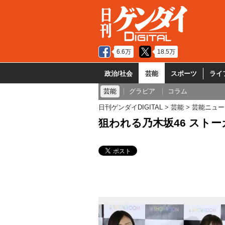
6.6万
18.5万
政治/社会
芸能
スポーツ
ライ
芸能
グラビア
コラム
日刊ゲンダイDIGITAL
芸能
芸能ニュー
狙われる乃木坂46 スト