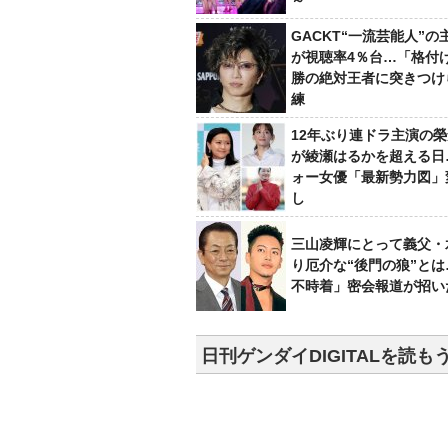
～
GACKT“一流芸能人”の
が視聴率4％台…「格付け
勝の絶対王者に突きつけ
練
12年ぶり連ドラ主演の
が綾瀬はるかを超える日
ォー女優「最新勢力図」
し
三山凌輝にとって義父・
り厄介な“後門の狼”と
不時着」密会報道が招い
日刊ゲンダイDIGITALを読も