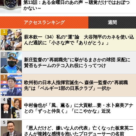
第13話：ある金曜日のあの声 ～聴覚だけではおぼつ
かない～
アクセスランキング
週間
1
萩本欽一〈34〉私の“運”論 大谷翔平のカネを使い込
んだ通訳に「小さな声で『ありがとう』」
2
新庄監督の“再就職先”に挙がるまさかの球団 采配に
賛否もチームのテコ入れ役にうってつけ
3
欧州初の日本人指揮官誕生へ 森保一監督の“再就職
先”は「ベルギー1部の日系クラブ」一択か
4
中村倫也が「風、薫る」に大貢献…妻・水卜麻美アナ
との「ずっと仲良く」「にこやかな」近況
5
「恩人だけど、嫌いな人の代表」亡くなった板東英二
さんが複雑な感情を抱いたプロデューサーの名前