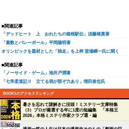
■関連記事
「デッドヒート 上 おれたちの箱根駅伝」須藤靖貴著
「素数とバレーボール」平岡陽明著
オリンピックを題材とした「独走」を上梓 堂場瞬一氏に聞く
■関連記事
「ノーサイド・ゲーム」池井戸潤著
「七帝柔道記Ⅱ 立てる我が部ぞ力あり」増田俊也氏
BOOKSのアクセスランキング
1
暑さを忘れて謎解きに没頭！ミステリー文庫特集
（3）プロが厳選する年に1度の短編集 「本格王
2026」本格ミステリ作家クラブ選・編
2
漫画一筋の人生は日本の漫画史そのもの「劇画の巨