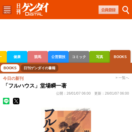
ー
健康
競馬
公営競技
コミック
写真
BOOKS
ボートレース
競輪
オートレース
BOOKS
日刊ゲンダイの書籍
> 一覧へ
今日の新刊
「フルハウス」堂場瞬一著
公開：
26/01/07 06:00
更新：
26/01/07 06:00