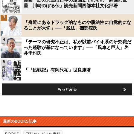
星 川崎のぼる伝」読売新聞西部本社文化部著
3
「身近にあるドラッグ的なものや脱法性に自覚的にな
ることが大切」──「脱法」磯部涼氏
4
「テーマの研究不正は、私が以前バイオ系の研究職だ
った経験が基になっています」──「風車と巨人」岩
井圭也氏
5
「『鮎戦記』有岡只祐」世良康著
もっとみる
最新のBOOKS記事