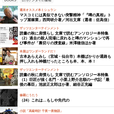
BOOKS
日刊ゲンダイの書籍
週末オススメ本ミシュラン
マスコミには真似できない突撃精神「『噂の真相』ト
ップ屋稼業」西岡研介著／河出文庫（選者：佐高信）
ザッツエンターテインメント
読書の秋に肩慣らし 文庫で読むアンソロジー本特集
（2）過去の殺人現場に戻れると噂のマンションで再
び事件が「裏切りの捜査線」米澤穂信ほか著
本屋はワンダーランドだ！
古本あらえみし（宮城・仙台市）本棚ばかりか通路も
押し入れも神棚だったところも本、本、本！
ザッツエンターテインメント
読書の秋に肩慣らし 文庫で読むアンソロジー本特集
（1）巨匠が描く名門・小栗上野介忠順の一代記「最
後の幕臣」池波正太郎ほか著、細谷正充編
修羅にうたう
（24）これは…もしや先代の
小説「高級時計 千夜一夜物語」