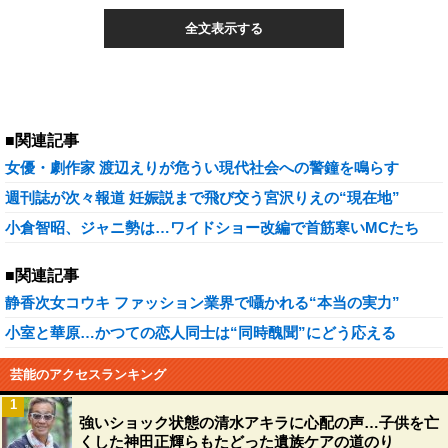
全文表示する
■関連記事
女優・劇作家 渡辺えりが危うい現代社会への警鐘を鳴らす
週刊誌が次々報道 妊娠説まで飛び交う宮沢りえの“現在地”
小倉智昭、ジャニ勢は…ワイドショー改編で首筋寒いMCたち
■関連記事
静香次女コウキ ファッション業界で囁かれる“本当の実力”
小室と華原…かつての恋人同士は“同時醜聞”にどう応える
芸能のアクセスランキング
1
強いショック状態の清水アキラに心配の声…子供を亡
くした神田正輝らもたどった遺族ケアの道のり