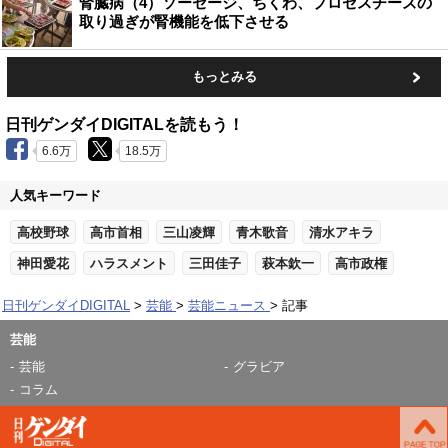
腎臓病（4）ソーセージ、ちくわ、プロセスチーズの
取り過ぎが腎機能を低下させる
もっとみる
日刊ゲンダイDIGITALを読もう！
6.6万
18.5万
人気キーワード
高校野球
高市首相
三山凌輝
青木歌音
清水アキラ
神田愛花
ハラスメント
三田佳子
萩本欽一
高市政権
日刊ゲンダイDIGITAL
芸能
芸能ニュース
記事
芸能
芸能
グラビア
コラム