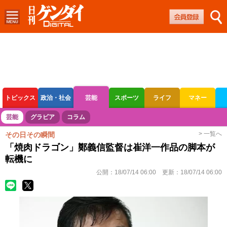
トピックス
政治・社会
芸能
スポーツ
ライフ
マネー
ボートレース
競輪
オートレース
芸能
グラビア
コラム
> 一覧へ
その日その瞬間
「焼肉ドラゴン」鄭義信監督は崔洋一作品の脚本が
転機に
公開：
18/07/14 06:00
更新：
18/07/14 06:00