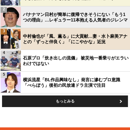
2
バナナマン日村が簡単に復帰できそうにない「もう1
つの理由」…レギュラー11本抱える人気者のジレンマ
3
中村倫也が「風、薫る」に大貢献…妻・水卜麻美アナ
との「ずっと仲良く」「にこやかな」近況
4
石原プロ「炊き出しの流儀」 被災地一番乗りがエラい
わけではない
5
横浜流星「BL作品興味なし」発言に滲むプロ意識
「べらぼう」後初の民放連ドラ主演で注目
もっとみる