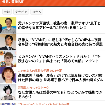
最新の芸能記事
芸能
グラビア
コラム
元ジャンポケ斉藤慎二被告の妻・瀬戸サオリ“息子と
の幸せな日常アピール”に注がれる厳しい目
堺雅人「VIVANT」に感じる“懐かしさ”の正体…視聴
者を誘う“昭和劇画”の魅力と考察合戦の先に待つ課題
ヒカキンが「VIVANTハラスメント」された！ 「Tを
読まないの？」に集まった「読めて当然」マウント
この有名人の意外な学歴 2026年夏
高橋成美「渋幕→慶応」だけでは読み解けないズバ抜
けた回転の速さ 世界選手権ペアで日本人初の銅メダル
芸能界ぶっちゃけトーク
なぜ女優たちは酷暑の中でも汗ひとつかかず撮影でき
るのか？
プレーバック レジェンドたちのあの一言