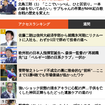
北島三郎（1）「ここでいっぺん、ひと区切り。一本
の線を引いてみたい」サブちゃんの卒業がNHK紅白歌
合戦の歴史を変えた
アクセスランキング
週間
1
佐藤二朗は信州大経済学部から就職氷河期にリクルー
トに入社も、わずか1日で辞めて役者の道へ
2
欧州初の日本人指揮官誕生へ 森保一監督の“再就職
先”は「ベルギー1部の日系クラブ」一択か
3
菅野智之トレード不成立の裏に致命的な“前科”…ここ
まで11勝4敗でも市場価値が低かったワケ
4
強いショック状態の清水アキラに心配の声…子供を亡
くした神田正輝らもたどった遺族ケアの道のり
5